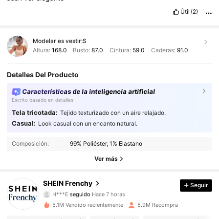
Útil
(2)
Modelar es vestir:
S
Altura:
168.0
Busto:
87.0
Cintura:
59.0
Caderas:
91.0
Detalles Del Producto
Características de la inteligencia artificial
Escrito basado en detalles
Tela tricotada:
Tejido texturizado con un aire relajado.
Casual:
Look casual con un encanto natural.
876K Seguidores
4.91
Composición:
99% Poliéster, 1% Elastano
876K Seguidores
4.91
Ver más
876K Seguidores
4.91
SHEIN Frenchy
Seguir
H***E
seguido
Hace 7 horas
876K Seguidores
4.91
5.1M Vendido recientemente
5.9M Recompra
876K Seguidores