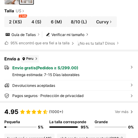
Talla
US
2 left
2
(XS)
4
(S)
6
(M)
8/10
(L)
Curvy
Guía de Tallas
Verificar mi tamaño
95%
encontró que era fiel a la talla
¿No es tu talla? Dinos
Envío a
Peru
Envío gratis(Pedidos ≥ S/299.00)
Entrega estimada:
7-15 Días laborables
Devoluciones aceptadas
Pagos seguros · Protección de privacidad
4.95
(1000+)
Ver más
Pequeña
La talla corresponde
Grande
5%
95%
0%