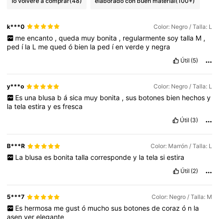
lo volveré a comprar
(48)
elaborado con buen material
(100+)
k***0
Color: Negro / Talla: L
me
encanto
,
queda
muy
bonita
,
regularmente
soy
talla
M
,
ped
í
la
L
me
qued
ó
bien
la
ped
í
en
verde
y
negra
Útil
(5)
y***o
Color: Negro / Talla: L
Es
una
blusa
b
á
sica
muy
bonita
,
sus
botones
bien
hechos
y
la
tela
estira
y
es
fresca
Útil
(3)
B***R
Color: Marrón / Talla: L
La
blusa
es
bonita
talla
corresponde
y
la
tela
si
estira
Útil
(2)
5***7
Color: Negro / Talla: M
Es
hermosa
me
gust
ó
mucho
sus
botones
de
coraz
ó
n
la
asen
ver
elegante