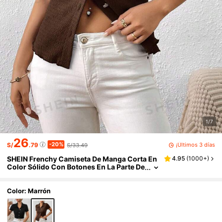
1/7
26
-20%
¡Últimos 3 días
S/
.79
S/33.49
SHEIN Frenchy Camiseta De Manga Corta En
4.95
(
1000+
)
Color Sólido Con Botones En La Parte De
lantera
Color: Marrón