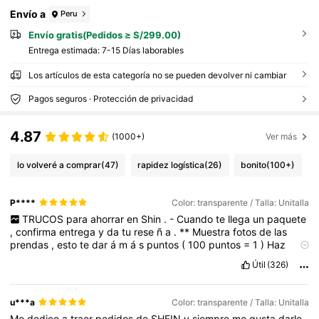
Envío a
Peru
Envío gratis(Pedidos ≥ S/299.00)
Entrega estimada:
7-15 Días laborables
Los artículos de esta categoría no se pueden devolver ni cambiar
Pagos seguros · Protección de privacidad
4.87
(1000+)
Ver más
lo volveré a comprar
(47)
rapidez logística
(26)
bonito
(100+)
P****
Color: transparente / Talla: Unitalla
TRUCOS
para
ahorrar
en
Shin
.
-
Cuando
te
llega
un
paquete
,
confirma
entrega
y
da
tu
rese
ñ
a
.
**
Muestra
fotos
de
las
prendas
,
esto
te
dar
á
m
á
s
puntos
(
100
puntos
=
1
)
Haz
inicio
de
sesi
ó
n
(
check
in
)
todos
los
d
í
as
,
eso
te
dar
á
Útil
(326)
puntos
extra
Conectarse
en
los
lives
tambi
é
n
puntos
(
los
lives
o
en
vivo
son
los
mi
é
rcoles
)
Entra
a
los
flash
sales
,
la
ropa
sale
s
ú
per
econ
ó
mica
,
te
aconsejo
poner
una
para
saber
u***a
Color: transparente / Talla: Unitalla
cuando
est
á
disponible
,
(
suelen
terminar
r
á
pido
)
*
Me
dedico
a
traer
pedidos
de
SHEIN
y
siempre
me
gusta
darle