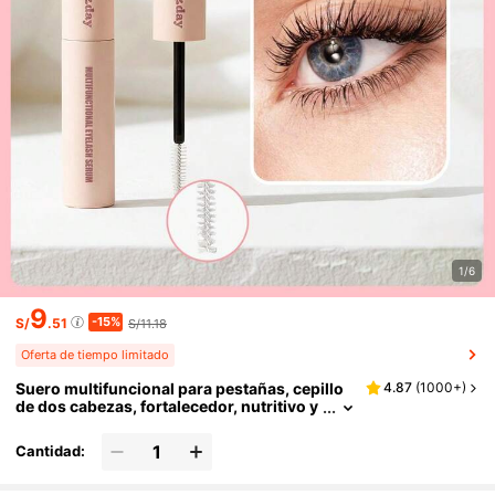
1/6
9
-15%
S/
.51
S/11.18
Oferta de tiempo limitado
Suero multifuncional para pestañas, cepillo
4.87
(
1000+
)
de dos cabezas, fortalecedor, nutritivo y
acondicionador del cabello, buena opció
n para vacaciones, playa, viajes esenciales, a
Cantidad:
decuado para el cuidado del cabello de veran
o