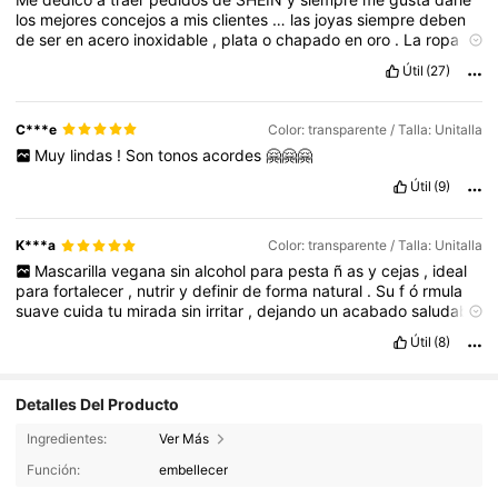
Verificando
el
correo
electr
ó
nico
te
dan
puntos
extra
/*
Dentro
los
mejores
concejos
a
mis
clientes
…
las
joyas
siempre
deben
de
la
zona
de
puntos
puedes
publicar
hasta
2
fotos
al
d
í
a
tu
de
ser
en
acero
inoxidable
,
plata
o
chapado
en
oro
.
La
ropa
perfil
y
ganar
5
puntos
por
cada
una
Si
les
ha
servido
de
ayuda
de
buena
calidad
es
de
SHEIN
ó
DAZY
siempre
que
vayan
a
é
ste
comentario
,
dale
like
a
mi
comentario
por
favor
hermosa
.
Útil
(27)
comprar
miren
los
comentarios
y
tallas
💛💙❤️
El
pedido
llego
antes
de
lo
que
esperaba
..
y
como
siempre
puedes
seguir
el
trayecto
de
todo
el
proceso
de
env
í
o
.
Super
recomendado
!!
Si
me
pudieras
dar
un
like
te
agradezco
much
í
C***e
Color: transparente / Talla: Unitalla
simo
,
me
servir
í
a
un
mont
ó
n
💖
Ten
un
precioso
d
í
a
bella
.
Muy
lindas
!
Son
tonos
acordes
🤗🤗🤗
Útil
(9)
K***a
Color: transparente / Talla: Unitalla
Mascarilla
vegana
sin
alcohol
para
pesta
ñ
as
y
cejas
,
ideal
para
fortalecer
,
nutrir
y
definir
de
forma
natural
.
Su
f
ó
rmula
suave
cuida
tu
mirada
sin
irritar
,
dejando
un
acabado
saludable
y
brillante
.
Útil
(8)
Detalles Del Producto
Ingredientes:
Ver Más
355K Seguidores
4.89
Función:
embellecer
355K Seguidores