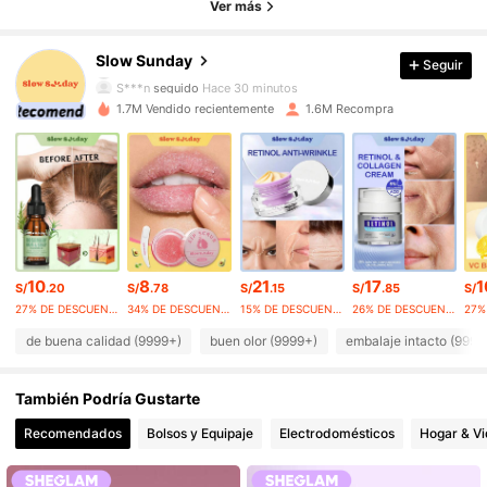
4.89
Ver más
355K Seguidores
4.89
Slow Sunday
Seguir
S***n
seguido
Hace 30 minutos
355K Seguidores
4.89
1.7M Vendido recientemente
1.6M Recompra
355K Seguidores
4.89
355K Seguidores
4.89
355K Seguidores
4.89
10
8
21
17
1
S/
.20
S/
.78
S/
.15
S/
.85
S/
355K Seguidores
4.89
27% DE DESCUENTO
34% DE DESCUENTO
15% DE DESCUENTO
26% DE DESCUENTO
de buena calidad (9999+)
buen olor (9999+)
embalaje intacto (9999
355K Seguidores
4.89
También Podría Gustarte
355K Seguidores
4.89
Recomendados
Bolsos y Equipaje
Electrodomésticos
Hogar & V
355K Seguidores
4.89