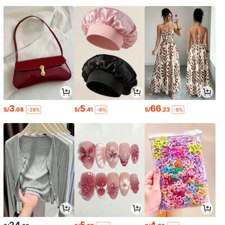
3
5
66
S/
.08
S/
.41
S/
.23
-28%
-8%
-8%
24
5
4