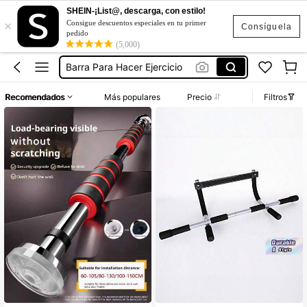
SHEIN-¡List@, descarga, con estilo!
×
Paralelas Calistenia
Consigue descuentos especiales en tu primer
Consíguela
pedido
Barra Para Dominadas
(5,000)
Barra Para Hacer Ejercicio
Barras De Calistenia
Recomendados
Más populares
Precio
Filtros
Barra De Dominadas Pared
Paralelas Calistenia
Barra Para Dominadas