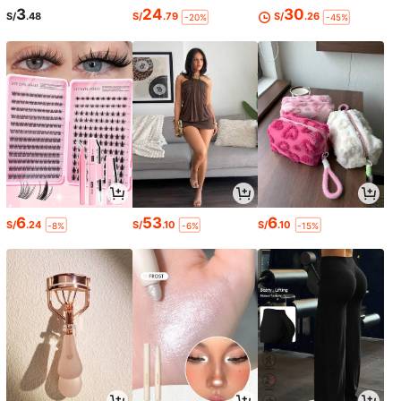
3
24
30
S/
.48
S/
.79
S/
.26
-20%
-45%
6
53
6
S/
.24
S/
.10
S/
.10
-8%
-6%
-15%