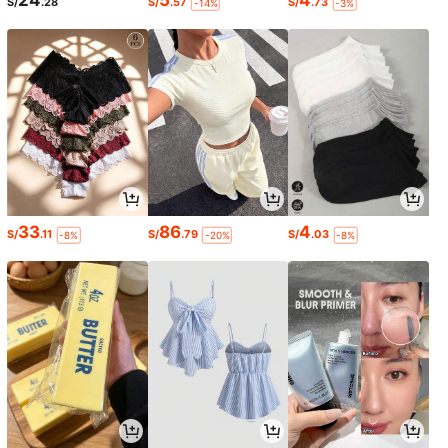
S/
.28
S/
.57
S/
.73
-14%
-3%
33
86
4
S/
.11
S/
.79
S/
.03
-8%
-20%
-8%