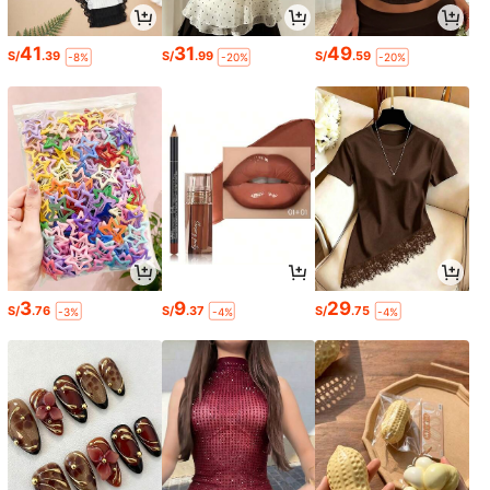
41
31
49
S/
.39
S/
.99
S/
.59
-8%
-20%
-20%
3
9
29
S/
.76
S/
.37
S/
.75
-3%
-4%
-4%