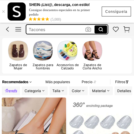
Sandalias Elegantes De Mujer
SHEIN-¡List@, descarga, con estilo!
×
Consigue descuentos especiales en tu primer
Sandalias
Consíguela
pedido
(5,000)
Tacones
Zapatos Para Mujer
Botas
Sandalias Elegantes De Mujer
Sandalias
Zapatos de
Zapatos para
Accesorios de
Zapatos de
Mujer
hombres
Calzado
Corte Ancho
Recomendados
Más populares
Precio
Filtros
Categoría
Talla
Color
Material
Detalles