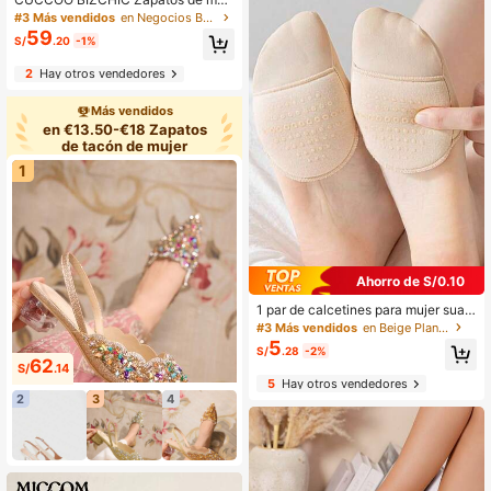
er de tacón fino y puntiagudo, negr
#3 Más vendidos
en Negocios Bombas De Mujeres
os, básicos de moda, versátiles par
59
S/
.20
-1%
a uso diario, desde el trabajo hasta l
as compras. Zapatos de tacón alto
2
Hay otros vendedores
con correa trasera para mujer.
Más vendidos
en €13.50-€18 Zapatos
de tacón de mujer
1
Ahorro de S/0.10
1 par de calcetines para mujer suav
es y elásticos con suela antidesliza
#3 Más vendidos
en Beige Plantilla
nte
5
S/
.28
-2%
62
S/
.14
5
Hay otros vendedores
2
3
4