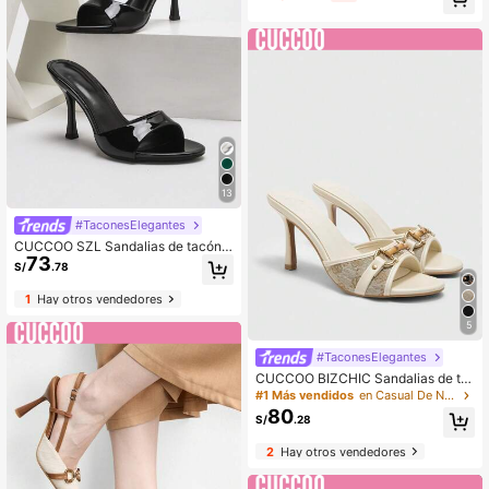
ris-rosa, forro grueso de felpa cálid
a, pantuflas planas de interior dulce
s y femeninas
13
#TaconesElegantes
CUCCOO SZL Sandalias de tacón a
73
lto versátiles y de moda para uso al
S/
.78
aire libre, verano
1
Hay otros vendedores
5
#TaconesElegantes
CUCCOO BIZCHIC Sandalias de ta
cón alto de punta afilada con hebill
#1 Más vendidos
en Casual De Negocios Sandalias De Mujer
a dorada en estilo retro de piel sinté
80
S/
.28
tica beige, altura del tacón 8.8 cm
2
Hay otros vendedores