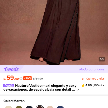
1/5
59
-30%
¡Últimos 2 días
S/
.49
S/84.99
Hauture Vestido maxi elegante y sexy
4.86
(
100+
)
de vacaciones, de espalda baja con detall
es de correa de piedra y fluido
Color: Marrón