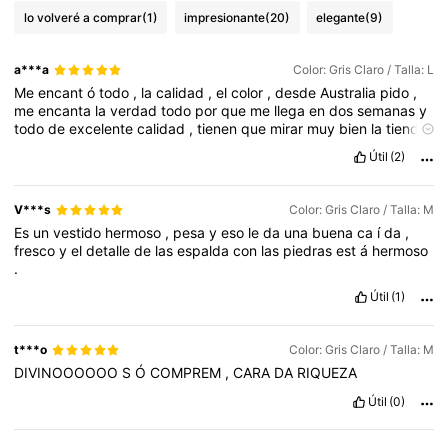
lo volveré a comprar
(1)
impresionante
(20)
elegante
(9)
a***a
Color: Gris Claro / Talla: L
Me
encant
ó
todo
,
la
calidad
,
el
color
,
desde
Australia
pido
,
me
encanta
la
verdad
todo
por
que
me
llega
en
dos
semanas
y
todo
de
excelente
calidad
,
tienen
que
mirar
muy
bien
la
tienda
donde
compran
,
miren
comentarios
y
fotos
para
que
no
se
Útil
(2)
decilucionen
V***s
Color: Gris Claro / Talla: M
Es
un
vestido
hermoso
,
pesa
y
eso
le
da
una
buena
ca
í
da
,
fresco
y
el
detalle
de
las
espalda
con
las
piedras
est
á
hermoso
.
Útil
(1)
t***o
Color: Gris Claro / Talla: M
DIVINOOOOOO
S
Ó
COMPREM
,
CARA
DA
RIQUEZA
Útil
(0)