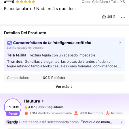
a***9
Color: Gris Claro / Talla: XS
Espectacularrrr
!
Nada
m
á
s
que
decir
Útil
(1)
Detalles Del Producto
Características de la inteligencia artificial
Escrito basado en detalles
Tela tejida:
Textura tejida con un acabado impecable.
Tirantes:
Sencillas y elegantes, las blusas de tirantes añaden un
986K Seguidores
4.87
toque refinado tanto a looks casuales como formales, convirtiéndose en
el complemento perfecto para cualquier guardarropa.
986K Seguidores
4.87
Composición:
100% Poliéster
986K Seguidores
4.87
Ver más
986K Seguidores
4.87
Hauture
986K Seguidores
4.87
l***g
seguido
Hace 2 horas
986K Seguidores
4.87
1.3M Vendido recientemente
700K Recompra
Incremento 
986K Seguidores
4.87
Esta tienda está seleccionada como
「Botique de moda」