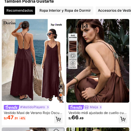
También Podría Gustarte
Recomendados
Ropa Interior y Ropa de Dormir
Accesorios de Vesti
14
#VestidoPlayero
Maija
Vestido Maxi de Verano Rojo Oscur
Vestido midi ajustado de cuello cua
47
66
o con Lentejuelas, Espalda Descubi
drado de satén plisado elegante MA
S/
.51
-4%
S/
.49
erta y Tirantes Finos, Elegante para
IJA
Fiesta, Playa, Vacaciones y Uso Ca
sual