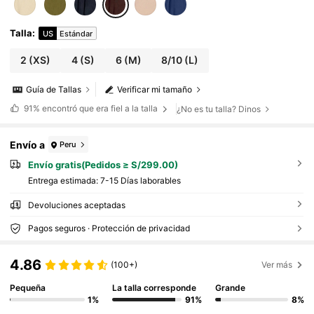
Talla
:
US
Estándar
2
(XS)
4
(S)
6
(M)
8/10
(L)
Guía de Tallas
Verificar mi tamaño
91%
encontró que era fiel a la talla
¿No es tu talla? Dinos
Envío a
Peru
Envío gratis(Pedidos ≥ S/299.00)
Entrega estimada:
7-15 Días laborables
Devoluciones aceptadas
Pagos seguros · Protección de privacidad
4.86
(100+)
Ver más
Pequeña
La talla corresponde
Grande
1%
91%
8%