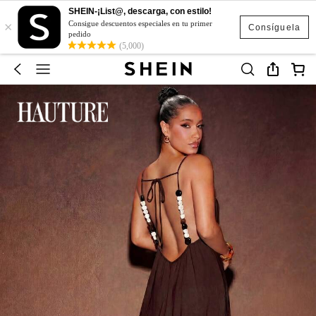
SHEIN-¡List@, descarga, con estilo!
×
Consigue descuentos especiales en tu primer
Consíguela
pedido
(5,000)