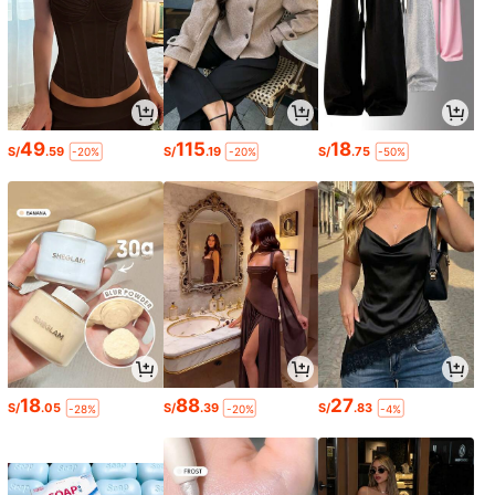
49
115
18
S/
.59
S/
.19
S/
.75
-20%
-20%
-50%
18
88
27
S/
.05
S/
.39
S/
.83
-28%
-20%
-4%