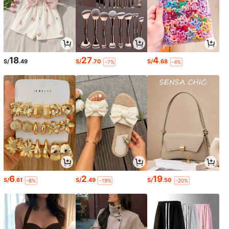
18
27
4
S/
.49
S/
.70
S/
.68
-7%
-4%
6
2
19
S/
.61
S/
.49
S/
.50
-8%
-19%
-20%