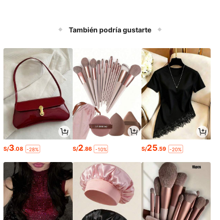
También podría gustarte
3
2
25
S/
.08
S/
.86
S/
.59
-28%
-10%
-20%