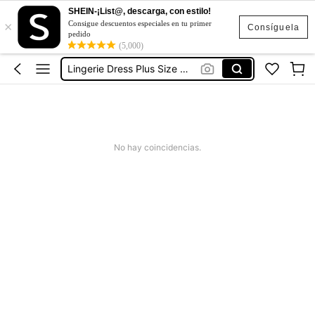
SHEIN-¡List@, descarga, con estilo!
×
大碼性感
Consigue descuentos especiales en tu primer
Consíguela
pedido
プラスサイズ セクシー
(5,000)
Lingerie Dress Plus Size With Support
Lingerie Com Camisola Já Plus Size
Lingerie Curvy
大碼性感
No hay coincidencias.
プラスサイズ セクシー