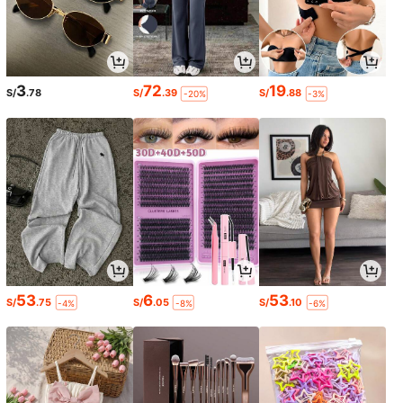
3
72
19
S/
.78
S/
.39
S/
.88
-20%
-3%
53
6
53
S/
.75
S/
.05
S/
.10
-4%
-8%
-6%