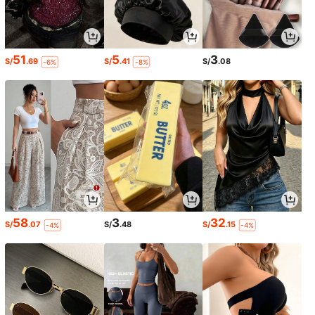
51
5
3
S/
.69
S/
.41
S/
.08
-6%
-8%
58
3
32
S/
.07
S/
.48
S/
.15
-4%
-4%