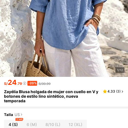
1/12
24
-20%
S/
.79
S/30.99
Zayélia Blusa holgada de mujer con cuello en V y
4.33
(
3
)
botones de estilo lino sintético, nueva
temporada
Talla
US
1 left
4
(S)
6
(M)
8/10
(L)
12
(XL)