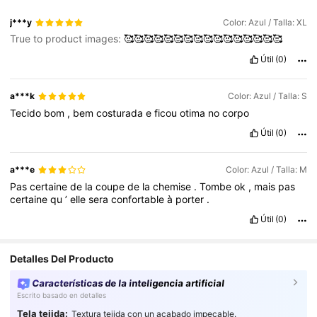
j***y
Color: Azul / Talla: XL
True to product images:
🥰🥰🥰🥰🥰🥰🥰🥰🥰🥰🥰🥰🥰🥰🥰🥰
Útil
(0)
a***k
Color: Azul / Talla: S
Tecido
bom
,
bem
costurada
e
ficou
otima
no
corpo
Útil
(0)
a***e
Color: Azul / Talla: M
Pas
certaine
de
la
coupe
de
la
chemise
.
Tombe
ok
,
mais
pas
certaine
qu
’
elle
sera
confortable
à
porter
.
Útil
(0)
Detalles Del Producto
Características de la inteligencia artificial
Escrito basado en detalles
Tela tejida:
Textura tejida con un acabado impecable.