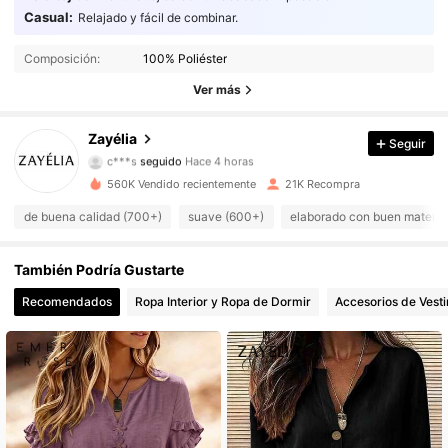
Casual:
Relajado y fácil de combinar.
10K Seguidores
4.57
Composición:
100% Poliéster
10K Seguidores
4.57
Ver más
10K Seguidores
4.57
Zayélia
Seguir
c***s
seguido
Hace 4 horas
10K Seguidores
4.57
560K Vendido recientemente
21K Recompra
10K Seguidores
4.57
de buena calidad (700+)
suave (600+)
elaborado con buen materia
10K Seguidores
4.57
También Podría Gustarte
Recomendados
Ropa Interior y Ropa de Dormir
Accesorios de Vesti
10K Seguidores
4.57
10K Seguidores
4.57
10K Seguidores
4.57
10K Seguidores
4.57