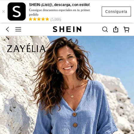
SHEIN-¡List@, descarga, con estilo!
×
Consigue descuentos especiales en tu primer
Consíguela
pedido
(5,000)