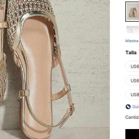
Miestra
Talla
US6
US6
US8
Guí
Cantid