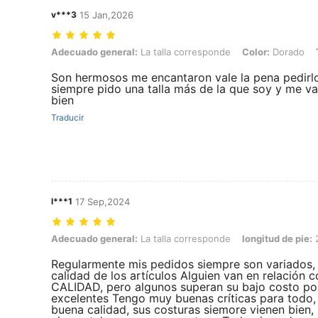
v***3
15 Jan,2026
Adecuado general: La talla corresponde, Color: Dorado, Talla: EUR
Adecuado general:
La talla corresponde
Color:
Dorado
Son hermosos me encantaron vale la pena pedirl
siempre pido una talla más de la que soy y me va
bien
Traducir
l***1
17 Sep,2024
Adecuado general: La talla corresponde, longitud de pie: 24.0 cm / 9.
Adecuado general:
La talla corresponde
longitud de pie:
2
Regularmente mis pedidos siempre son variados,
calidad de los artículos Alguien van en relación 
CALIDAD, pero algunos superan su bajo costo po
excelentes Tengo muy buenas críticas para todo, 
buena calidad, sus costuras siemore vienen bien, 