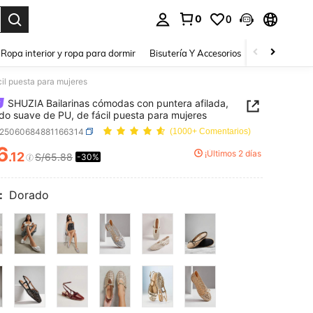
0
0
a. Press Enter to select.
Ropa interior y ropa para dormir
Bisutería Y Accesorios
Zapatos
H
il puesta para mujeres
SHUZIA Bailarinas cómodas con puntera afilada,
do suave de PU, de fácil puesta para mujeres
x25060684881166314
(1000+ Comentarios)
6
¡Últimos 2 días
.12
S/65.88
-30%
ICE AND AVAILABILITY
:
Dorado