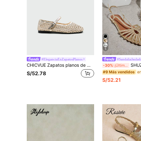
5
#EleganciaEnZapatosPlanos
#SandaliaJaulad
CHICVUE Zapatos planos de moda para mujer, diseño de hebilla calada, cómodos de llevar, adecuados para viajes, vacaciones, Día de la Madre, bailarinas
SHUZIA Sandalias planas con correa trasera dorada d
-30%
¡Últimos 2 días
#9 Más vendidos
S/52.78
S/52.21