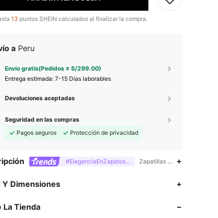
asta
13
puntos SHEIN calculados al finalizar la compra.
ío a
Peru
Envío gratis(Pedidos ≥ S/299.00)
Entrega estimada:
7-15 Días laborables
Devoluciones aceptadas
Seguridad en las compras
Pagos seguros
Protección de privacidad
ipción
#EleganciaEnZapatosPlanos
Zapatillas abiertas,Unidad 
s Y Dimensiones
 La Tienda
4.90
6.7K
771K