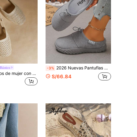
2026 Nuevas Pantuflas Mule de Mujer de Ante Gris con Cordón Ajustable, Espalda Descubierta, Punta Redonda, Deslizables, Suela Gruesa Antideslizante, Slides Casuales de Punta Cerrada
Rústico
-3%
Rosivie Zapatos de mujer con punta cuadrada, suela plana, de material trenzado color albaricoque. Zapatos planos de mujer con estilo de vacaciones, estilo retro y bohemio, cómodos y de suela plana.
S/66.84