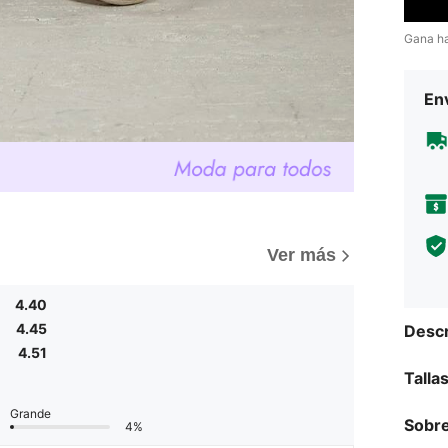
Gana h
Env
)
Ver más
4.40
4.45
Descr
4.51
Talla
Grande
Sobre
4%