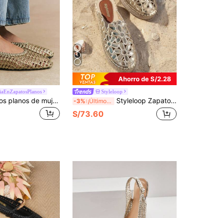
Ahorro de S/2.28
iaEnZapatosPlanos
Styleloop
Rosivie Zapatos planos de mujer de unicolor minimalista, versátiles y cómodos para el día a día
Styleloop Zapatos planos sin cordones para mujer, adecuados para vacaciones, estilo BOHO, retro americano, bohemio, western, festivales de música, atuendos de fiesta
-3%
¡Últimos 3 días
S/73.60