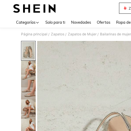
Z
Use up 
Categorías
Solo para ti
Novedades
Ofertas
Ropa de
Página principal
Zapatos
Zapatos de Mujer
Bailarinas de mujer
/
/
/