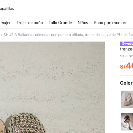
apatillas
and down arrow keys to navigate search Búsqueda reciente and Busca y Encuentr
 mujer
Trajes de baño
Talla Grande
Niños
Ropa para hombre
SHUZIA Bailarinas cómodas con puntera afilada, trenzado suave de PU, de fác
/
trenza
SKU: s
4
S/
PR
Color