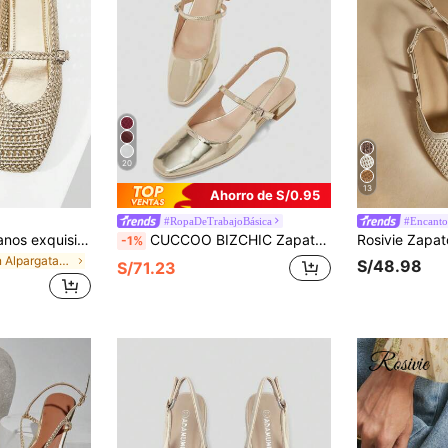
20
13
Ahorro de S/0.95
#RopaDeTrabajoBásica
#Encanto
Mnmlis Zapatos planos exquisitamente tejidos y huecos para mujer, de moda y cómodos, con punta cuadrada y elegantes zapatos planos
CUCCOO BIZCHIC Zapatos tipo Mary Jane con espejo metálico dorado claro para mujer, bailarinas simples con tiras para ir a trabajar, citas, fiestas y vacaciones
-1%
en Alpargatas Pisos De Mujer
S/48.98
S/71.23