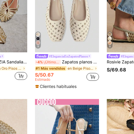
9
8
a
#EleganciaEnZapatosPlanos
#Eleganc
e estilo Mary Jane, de puntera redonda, elegantes y cómodas para usar, ideales para primavera y verano, para vacaciones
Zapatos planos con lentejuelas de alta moda y cómodos para mujer ADAMUMU, lindos para uso diario y de fiesta, vacaciones y primavera/verano
-4%
¡Últimos 3 días
en Oro Pisos De Mujer
en Beige Pisos De Mujer
#1 Más vendidos
S/69.68
S/50.67
Estimado
Clientes habituales