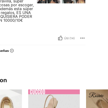
avilla, súper
cosas por escoger,
 además esta súper
 regalos, ES UNA
 QUISIERA PODER
 10000/10€
Útil (14)
señas
ron