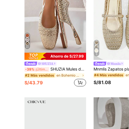
22
5
Ahorro de S/27.99
SHUZIA
Mnmlis
SHUZIA Mules de tacón con correa trasera de PU tejido de ganchillo elegantes para damas
-39%
¡Últimos 2 días
#4 Más vendidos
en Bohemio Pisos De Mujer
#2 Más vendidos
S/81.08
S/43.79