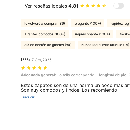
Ver reseñas locales
4.81
lo volveré a comprar (39)
elegante (100+)
rapidez logí
Tirantes cómodos (100+)
impresionante (100+)
fácilm
día de acción de gracias (84)
nunca recibí este artículo (19)
f***z
7 Oct,2025
Adecuado general: La talla corresponde, longitud de pie: 33.5 cm / 1
Adecuado general:
La talla corresponde
longitud de pie:
3
Estos zapatos son de una horma un poco mas am
Son nuy comodos y lindos. Los recomiendo
Traducir