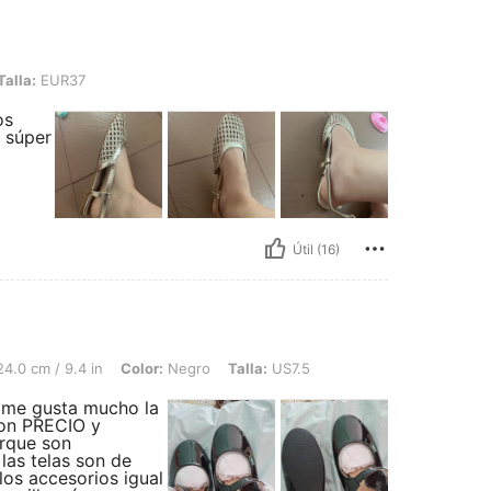
37
Talla:
EUR37
os
 súper
Útil (16)
4 in, Color: Negro, Talla: US7.5
4.0 cm / 9.4 in
Color:
Negro
Talla:
US7.5
 me gusta mucho la
con PRECIO y
rque son
las telas son de
los accesorios igual