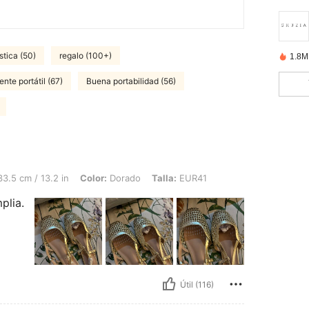
stica (50)
regalo (100+)
1.8M
ente portátil (67)
Buena portabilidad (56)
3.2 in, Color: Dorado, Talla: EUR41
3.5 cm / 13.2 in
Color:
Dorado
Talla:
EUR41
plia.
Útil (116)