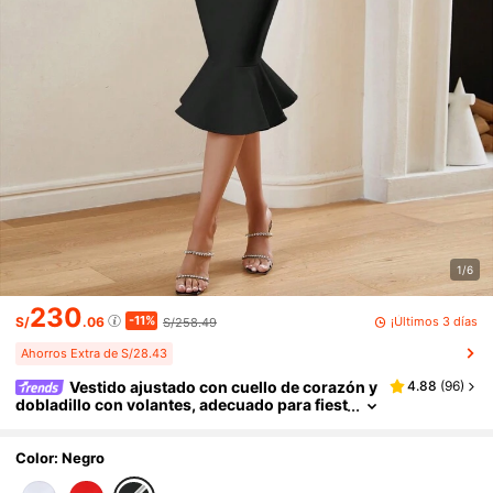
1/6
230
-11%
¡Últimos 3 días
S/
.06
S/258.49
Ahorros Extra de S/28.43
Vestido ajustado con cuello de corazón y
4.88
(
96
)
dobladillo con volantes, adecuado para fiest
as de cóctel, galas elegantes, ocasiones se
miformales, cumpleaños, invitados de boda, gra
duaciones, cenas formales, regreso a casa y tall
Color: Negro
a grande, color negro primaveral