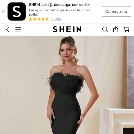
SHEIN-¡List@, descarga, con estilo!
×
Consigue descuentos especiales en tu primer
Consíguela
pedido
(5,000)