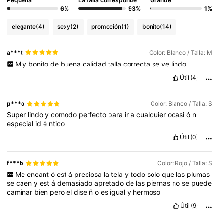
Pequeña
La talla corresponde
Grande
6%
93%
1%
elegante
(4)
sexy
(2)
promoción
(1)
bonito
(14)
a***t
Color: Blanco / Talla: M
Miy
bonito
de
buena
calidad
talla
correcta
se
ve
lindo
Útil
(4)
p***o
Color: Blanco / Talla: S
Super
lindo
y
comodo
perfecto
para
ir
a
cualquier
ocasi
ó
n
especial
id
é
ntico
Útil
(0)
f***b
Color: Rojo / Talla: S
Me
encant
ó
est
á
preciosa
la
tela
y
todo
solo
que
las
plumas
se
caen
y
est
á
demasiado
apretado
de
las
piernas
no
se
puede
caminar
bien
pero
el
dise
ñ
o
es
igual
y
hermoso
Útil
(9)