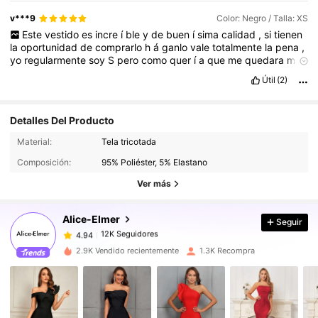
v***9
Color: Negro / Talla: XS
Este
vestido
es
incre
í
ble
y
de
buen
í
sima
calidad
,
si
tienen
la
oportunidad
de
comprarlo
h
á
ganlo
vale
totalmente
la
pena
,
yo
regularmente
soy
S
pero
como
quer
í
a
que
me
quedara
muy
justo
lo
ped
í
xs
y
si
se
ve
bien
pero
te
limita
mucho
as
í
que
Útil
(2)
pidan
su
talla
😅
Detalles Del Producto
12K Seguidores
4.94
Material:
Tela tricotada
12K Seguidores
4.94
Composición:
95% Poliéster, 5% Elastano
12K Seguidores
4.94
Ver más
12K Seguidores
4.94
Alice-Elmer
Seguir
12K Seguidores
4.94
o***h
seguido
Hace 1 día
12K Seguidores
4.94
2.9K Vendido recientemente
1.3K Recompra
12K Seguidores
4.94
12K Seguidores
4.94
12K Seguidores
4.94