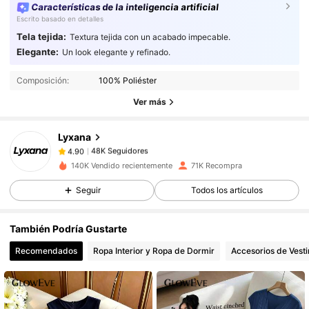
Características de la inteligencia artificial
Escrito basado en detalles
Tela tejida:
Textura tejida con un acabado impecable.
Elegante:
Un look elegante y refinado.
48K Seguidores
4.90
Composición:
100% Poliéster
48K Seguidores
4.90
Ver más
48K Seguidores
4.90
48K Seguidores
4.90
Lyxana
48K Seguidores
4.90
140K Vendido recientemente
71K Recompra
48K Seguidores
4.90
Seguir
Todos los artículos
48K Seguidores
4.90
48K Seguidores
4.90
También Podría Gustarte
48K Seguidores
4.90
Recomendados
Ropa Interior y Ropa de Dormir
Accesorios de Vesti
48K Seguidores
4.90
48K Seguidores
4.90