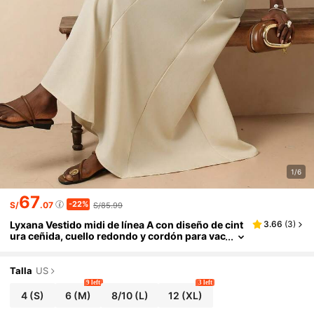
1/6
67
-22%
S/
.07
S/85.99
Lyxana Vestido midi de línea A con diseño de cint
3.66
(
3
)
ura ceñida, cuello redondo y cordón para vac
aciones de estilo vintage y casual para mujer
es
Talla
US
9 left
3 left
4
(S)
6
(M)
8/10
(L)
12
(XL)