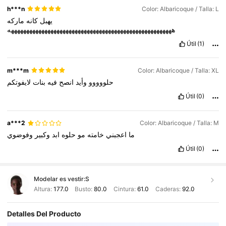
h***n
Color: Albaricoque / Talla: L
يهبل
كانه
ماركه
ههههههههههههههههههههههههههههههههههههههههههههههههههههههه
Útil
(1)
m***m
Color: Albaricoque / Talla: XL
حلووووو
وأيد
انصح
فيه
بنات
لايفوتكم
Útil
(0)
a***2
Color: Albaricoque / Talla: M
ما
اعجبني
خامته
مو
حلوه
ابد
وكبير
وفوضوي
Útil
(0)
Modelar es vestir:
S
Altura:
177.0
Busto:
80.0
Cintura:
61.0
Caderas:
92.0
Detalles Del Producto