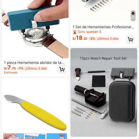
1 Set de Herramientas Profesionale
s para Reparación de Relojes
Solo quedan 3
18
S/
.22
-3%
¡Últimos 3 días
1 pieza Herramienta abridor de tapa
7
trasera de reloj, adecuada para rep
S/
.70
-7%
¡Últimos 3 días
aración de relojes y apertura de la c
Estimado
aja trasera del reloj