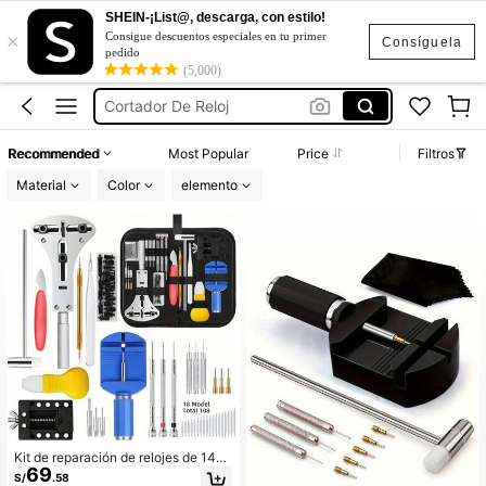
Kit De Herramientas Para Reloj
SHEIN-¡List@, descarga, con estilo!
×
Ajustador De Relojes
Consigue descuentos especiales en tu primer
Consíguela
pedido
Cortador De Reloj
(5,000)
Herramienta Para Reloj
Herramientas Para Reloj
Recommended
Most Popular
Price
Filtros
Kit De Herramientas Para Reloj
Material
Color
elemento
Ajustador De Relojes
Kit de reparación de relojes de 147
69
piezas con destornillador, abridor d
S/
.58