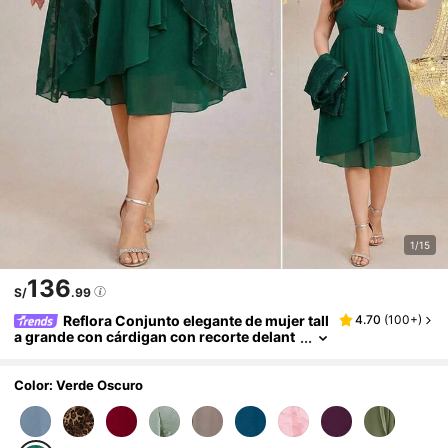
1/15
136
S/
.99
Reflora Conjunto elegante de mujer tall
4.70
(
100+
)
a grande con cárdigan con recorte delant
ero y vestido con tirantes plisados y deco
ración de strass en la cintura
Color: Verde Oscuro