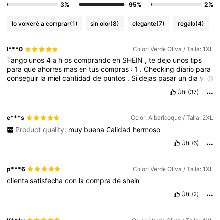
3%
95%
2%
lo volveré a comprar
(1)
sin olor
(8)
elegante
(7)
regalo
(4)
l***0
Color: Verde Oliva / Talla: 1XL
Tango
unos
4
a
ñ
os
comprando
en
SHEIN
,
te
dejo
unos
tips
para
que
ahorres
mas
en
tus
compras
:
1
.
Checking
diario
para
conseguir
la
miel
cantidad
de
puntos
.
Si
dejas
pasar
un
dia
vas
a
volver
a
empezar
el
conteo
de
puntos
2
.
Comenta
y
confirmo
Útil
(37)
la
recepcion
de
tus
productos
para
puntos
extra
3
.
Programar
compra
de
acuerdo
a
los
colores
que
tengas
en
existencia
para
ahorrar
mas
4
.
Antes
de
cerrar
pedido
Checa
la
venta
flash
e***s
Color: Albaricoque / Talla: 2XL
para
que
aprovecha
los
descuentos
5
.
Los
primeros
tres
dias
Product quality:
muy
buena
Calidad
hermoso
de
cada
mes
hay
envios
gratis
y
puntos
dobles
en
tus
compras
6
.
Los
domingos
hay
envios
gratis
.
Tambi
é
n
previo
a
fechas
Útil
(6)
festivas
.
Ponte
lista
en
la
parte
superior
de
la
pagina
,
corren
las
ofertas
y
los
envios
gratis
.
*
TE
AGRADEZCO
SI
ME
APOYAS
CON
UN
LIKE
p***6
Color: Verde Oliva / Talla: 1XL
clienta
satisfecha
con
la
compra
de
shein
Útil
(2)