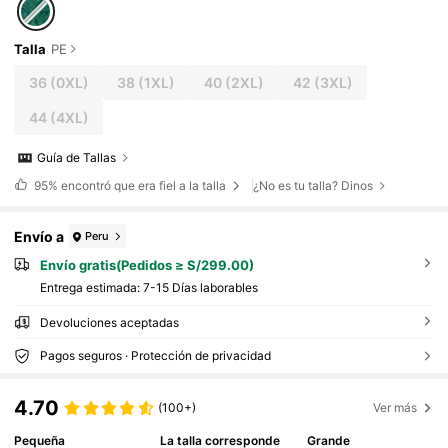
Talla
PE
36
(0XL)
38
(1XL)
40
(2XL)
42
(3XL)
44
(4XL)
Guía de Tallas
95%
encontró que era fiel a la talla
¿No es tu talla? Dinos
Envío a
Peru
Envío gratis(Pedidos ≥ S/299.00)
Entrega estimada:
7-15 Días laborables
Devoluciones aceptadas
Pagos seguros · Protección de privacidad
4.70
(100+)
Ver más
Pequeña
La talla corresponde
Grande