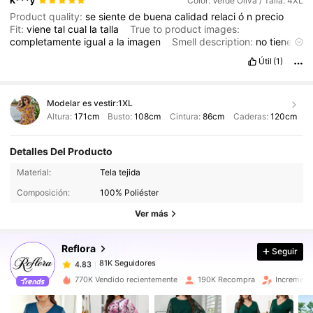
K***y
Color: Verde Oliva / Talla: 4XL
Product quality:
se
siente
de
buena
calidad
relaci
ó
n
precio
Fit:
viene
tal
cual
la
talla
True to product images:
completamente
igual
a
la
imagen
Smell description:
no
tiene
ning
ú
n
olor
desagradable
Útil
(1)
Modelar es vestir:
1XL
Altura:
171cm
Busto:
108cm
Cintura:
86cm
Caderas:
120cm
Detalles Del Producto
81K Seguidores
4.83
Material:
Tela tejida
81K Seguidores
4.83
Composición:
100% Poliéster
81K Seguidores
4.83
Ver más
81K Seguidores
4.83
Reflora
Seguir
81K Seguidores
4.83
r***4
seguido
Hace 2 horas
81K Seguidores
4.83
770K Vendido recientemente
190K Recompra
Increment
81K Seguidores
4.83