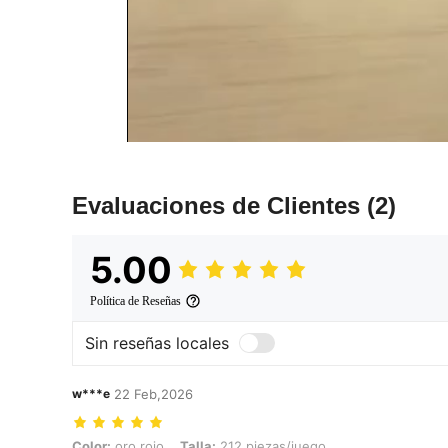
Evaluaciones de Clientes
(2)
5.00
Política de Reseñas
Sin reseñas locales
w***e
22 Feb,2026
Color: oro rojo, Talla: 212 piezas/juego
Color:
oro rojo
Talla:
212 piezas/juego