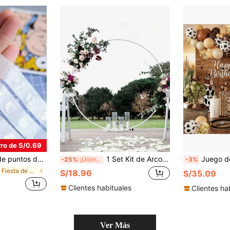
ro de S/0.69
 globos, accesorios de decoración de globos DIY
1 Set Kit de Arco de Globos Circular, Diámetro de 180cm a 200cm, Aro de Globos, Corona de Flores Plástica, Base para Globos, Decoraciones para Bodas, Cumpleaños, Fiestas, Baby Shower, Aniversarios
Juego de 130 piezas de arco de globos de vaquero occidental - Globos de color nude/marrón/blanc
-25%
¡Últimos 3 días
-3%
en Fiesta de bodas Accesorios para globos
S/18.96
S/35.09
Clientes habituales
Clientes ha
Ver Más