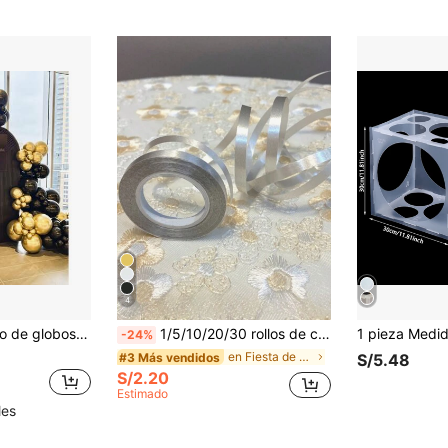
4
e graduación, fiestas de cumpleaños, fiestas de jubilación, despedidas de soltero/soltera, aniversarios y otras ocasiones.
1/5/10/20/30 rollos de cinta decorativa metálica dorada para globos, cintas de globos dorados de 10M de largo, adecuadas para fiestas, bodas, cumpleaños, celebraciones, envoltura de regalos y talla grande
-24%
en Fiesta de cumpleaños Accesorios para globos
#3 Más vendidos
S/5.48
S/2.20
Estimado
les