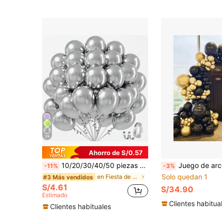
39
Ahorro de S/0.57
10/20/30/40/50 piezas Globos Metálicos Plateados, Tamaños 18/12/10/5 Pulgadas, Globos de Látex Plateados, Adecuados para Graduación, Boda, Baby Shower, Disco, Decoraciones de Fiesta de Cumpleaños.
Juego de arco de globos y corona negro y dorado, 132 piezas, incluye globos negros, dorados y con confeti, adecuado para decorar ceremonias d
-11%
-3%
Solo quedan 1
en Fiesta de bodas Globos Decorativos
#3 Más vendidos
S/4.61
S/34.90
Estimado
Clientes habitua
Clientes habituales