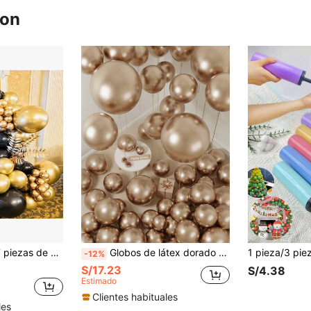
ron
uego de arco de globos negro & dorado, adecuado para decoración de cumpleaños, jubilación, aniversario
Globos de látex dorado champán de 5/10/12/18 pulgadas, kit de arco y guirnalda de globos metálicos dorados champán para decoración de fiestas de cumpleaños, graduación, revelación de género, baby shower, boda bohemia, despedida de soltera, aniversario
-12%
S/17.23
S/4.38
Estimado
Clientes habituales
les