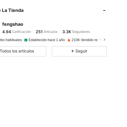
4.94
251
3.3K
 La Tienda
4.94
251
3.3K
4.94
251
3.3K
fengshao
4.94
251
3.3K
Calificación
Artículos
Seguidores
l***i
seguido
Hace 1 día
4.94
251
3.3K
tes habituales
Establecido hace 1 año
210K Vendido recientemente
4.94
251
3.3K
Todos los artículos
Seguir
4.94
251
3.3K
4.94
251
3.3K
4.94
251
3.3K