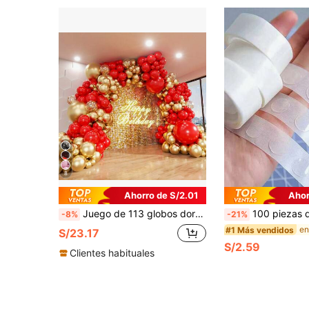
8
Ahorro de S/2.01
Ahor
Juego de 113 globos dorados y rojos, globos de látex negros y rojos y globos de aluminio en diferentes tamaños, adecuados para Halloween, bodas, cumpleaños, ceremonias de mayoría de edad, ceremonias de graduación, bailes
100 piezas de puntos de pegamento de doble cara para
-8%
-21%
#1 Más vendidos
S/23.17
S/2.59
Clientes habituales