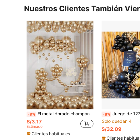
Nuestros Clientes También Vie
El metal dorado champán se utiliza para decorar el conjunto de arco de globos para eventos, que incluye globos de 18/12/10/5 pulgadas, con un total de 8/64/125/166 piezas, adecuado para temas de cumpleaños/bodas/despedida de soltera/aniversarios/graduación (con cintas y nudos)
Juego de 127 piezas de arco de globos negro & dorado, globos de 18/12/10/5 pulgadas negro & dorado y confeti de lámina, j
-9%
-8%
S/3.17
Solo quedan 4
Estimado
S/32.09
Clientes habituales
Clientes habitua