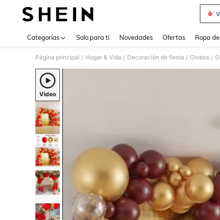
V
Use up 
Categorías
Solo para ti
Novedades
Ofertas
Ropa de
Página principal
Hogar & Vida
Decoración de fiesta
Globos
G
/
/
/
/
Video