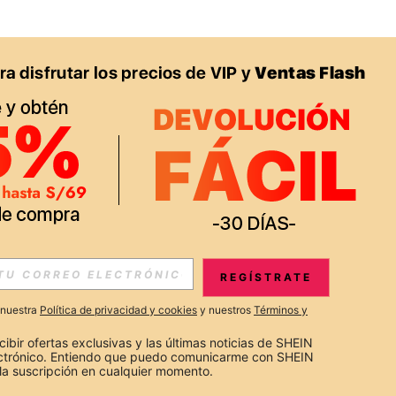
APP
S EXCLUSIVAS, PROMOCIONES Y NOTICIAS DE SHEIN
REGÍSTRATE
Suscribir
a nuestra
Política de privacidad y cookies
y nuestros
Términos y
Suscribirte
cibir ofertas exclusivas y las últimas noticias de SHEIN 
ectrónico. Entiendo que puedo comunicarme con SHEIN 
la suscripción en cualquier momento.
Suscribir