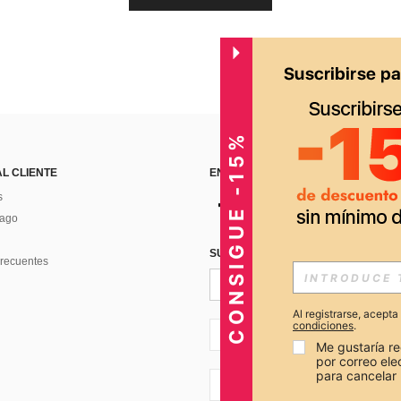
CONSIGUE -15%
AL CLIENTE
ENCUÉNTRANOS EN
s
Pago
SUSCRÍBETE PARA RECIBIR OFERTA
recuentes
Al registrarse, acept
condiciones
.
PE + 51
Me gustaría re
por correo el
para cancelar 
PE + 51