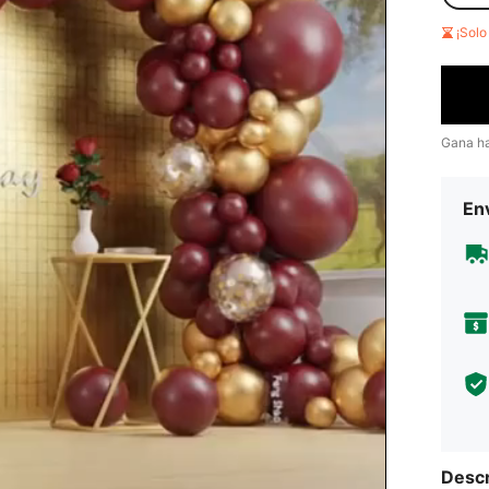
¡Sol
Gana h
Env
Descr