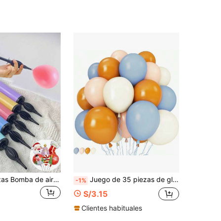
1 pieza/3 piezas Bomba de aire para globos, soplador de aire portátil de mano, bomba infladora manual de globos, adecuada para fiesta de cumpleaños, festival, boda, globos (color aleatorio) bomba de aire de color de empuje manual, decoraciones de fiesta
Juego de 35 piezas de globos para fiesta, incluye globos de látex mate naranja, rosa, azul y blanco de 10 pulgadas reforzados a prueba de explosiones, cinta opcional a juego, perfecto para fiestas temáticas, fiestas de cumpleaños, fiestas de Halloween, baby showers, bodas, Día de San Valentín, propuestas de compromiso, aniversarios, bailes de graduación, decoración de revelación de género y varias escenas de decoración fotográfica interior/exterior. Suministros para fiestas, accesorios de decoración para fiestas, fondo fotográfico.
-1%
S/3.15
Clientes habituales