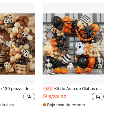
o arena/dorado con lentejuelas/patrón de vaca - Perfecto para decoraciones de baby shower y fiesta de cumpleaños con temas de caballo, granja occidental, vaquero, vaquera y animales.
Kit de Arco de Globos de Halloween de 104 Piezas: Incluye Globos de Látex Negros y Naranjas Festivos, Así Como Globos de Papel de Aluminio con Estrellas, Fantasmas y Rayas-Perfecto para Decorar Fiestas de Halloween, Adecuado para Uso Tanto en Interiores Como en Exteriores.
-12%
S/33.32
bituales
Baja tasa de retorno