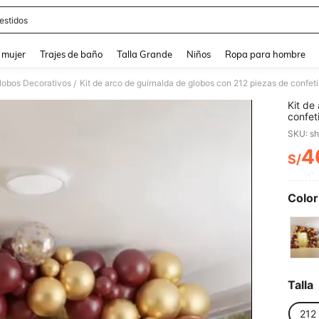
estidos
and down arrow keys to navigate search Búsqueda reciente and Busca y Encuentr
 mujer
Trajes de baño
Talla Grande
Niños
Ropa para hombre
lobos Decorativos
/
Kit de
confet
globos
SKU: s
decora
cumple
4
S/
PR
revela
Color
Talla
212