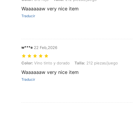
Waaaaaaw very nice item
Traducir
w***e
22 Feb,2026
Color: Vino tinto y dorado, Talla: 212 piezas/juego
Color:
Vino tinto y dorado
Talla:
212 piezas/juego
Waaaaaaw very nice item
Traducir