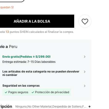
o quedan 5!
AÑADIR A LA BOLSA
asta
13
puntos SHEIN calculados al finalizar la compra.
ío a
Peru
Envío gratis(Pedidos ≥ S/299.00)
Entrega estimada:
7-15 Días laborables
Los artículos de esta categoría no se pueden devolver
ni cambiar
Seguridad en las compras
Pagos seguros
Protección de privacidad
4.94
251
3.3K
ipción
Ninguno,No Other Material,Despedida de Soltero,Fiesta Temática,Fie