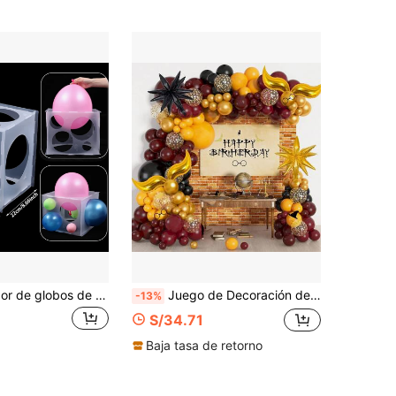
1 pieza Medidor de globos de 11 agujeros, herramienta de medición plegable para decoración de globos, arco de globos, columna de globos, foto de globos, globos de fiesta, globos de cumpleaños, decoración de cumpleaños, decoración elegante de habitación, suministros de decoración de fiesta
Juego de Decoración de Cumpleaños con Tema de Música K-Pop de 120 Piezas – Incluye Kit de Arco/Guirnalda de Globos Púrpura, Rosa Fucsia y Azul con Bolas de Discoteca; Adecuado para Fiestas de Cumpleaños K-Pop, Baby Showers y Fiestas con Tema de Festival de Música.
-13%
S/34.71
Baja tasa de retorno