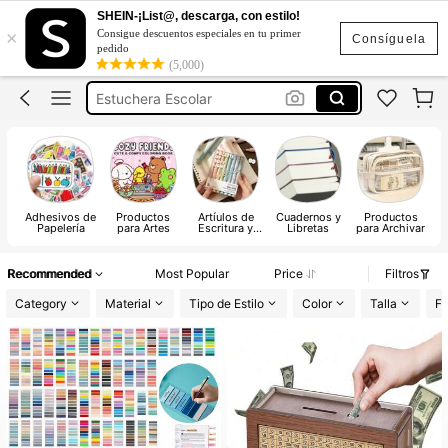
Utiles Escolar
SHEIN-¡List@, descarga, con estilo!
×
Consigue descuentos especiales en tu primer
Plumones
Consíguela
pedido
(5,000)
Estuchera Escolar
Papeleria
Lapicera Estuche
Utiles Escolar
Plumones
Adhesivos de
Productos
Artíulos de
Cuadernos y
Productos
Ac
Papelería
para Artes
Escritura y
Libretas
para Archivar
Correctores
Recommended
Most Popular
Price
Filtros
Category
Material
Tipo de Estilo
Color
Talla
Fe