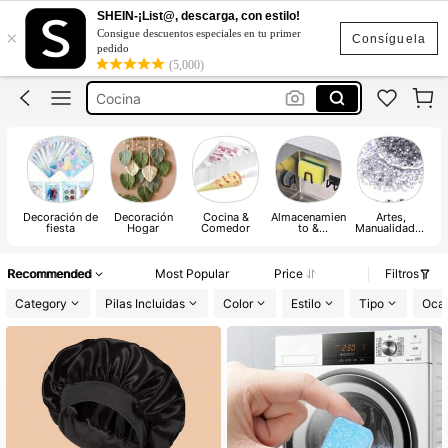
Flores Artificiales Para Decoracion
SHEIN-¡List@, descarga, con estilo!
×
Consigue descuentos especiales en tu primer
Navidad
Consíguela
pedido
(5,000)
Cocina
Hogar
Halloween Decoración
Flores Artificiales Para Decoracion
Navidad
Decoración de
Decoración
Cocina &
Almacenamien
Artes,
fiesta
Hogar
Comedor
to &
Manualidades
Organización
y Costura
Recommended
Most Popular
Price
Filtros
Category
Pilas Incluidas
Color
Estilo
Tipo
Oca