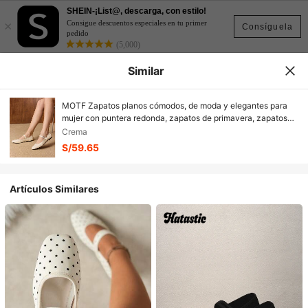
SHEIN-¡List@, descarga, con estilo!
×
Consigue descuentos especiales en tu primer
Consíguela
pedido
(5,000)
Similar
MOTF Zapatos planos cómodos, de moda y elegantes para
mujer con puntera redonda, zapatos de primavera, zapatos
de vacaciones de primavera, zapatos de Pascua de
Crema
primavera
S/59.65
Artículos Similares