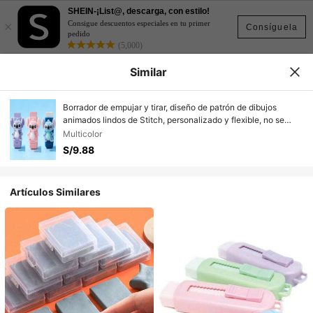
SHEIN-¡List@, descarga, con estilo!
×
Consigue descuentos especiales en tu primer
Consíguela
pedido
(5,000)
Similar
Borrador de empujar y tirar, diseño de patrón de dibujos
animados lindos de Stitch, personalizado y flexible, no se
rompe fácilmente, no daña el papel al borrar, regalo exquisito,
Multicolor
premio de aprendizaje, esencial para el estudio, la escuela y
S/9.88
la oficina, esencial para la temporada de regreso a clases,
buen artículo personalizado
Artículos Similares