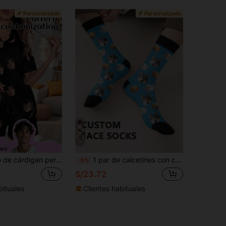
7
y, personalizable con cualquier patrón, regalo personalizado único, adecuado para familia, amigos, fiestas festivas
1 par de calcetines con cara personalizada impresos hasta el tobillo para mujeres, calcetines con foto personalizada, imagen divertida personalizada emparejada con calcetines de longitud media, adecuados para el Día de San Valentín, cumpleaños, regalos y otras ocasiones, personalización personalizada, pijama, regalos del Día de la Madre para mujeres
-8%
S/23.72
bituales
Clientes habituales