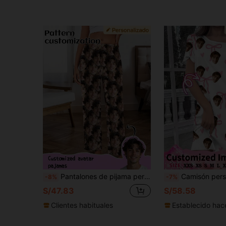
Pantalones de pijama personalizados para mujer de Printstory, se puede imprimir cualquier patrón, regalo único personalizado, adecuado para familia, amigos y fiestas festivas
Camisón personalizado, retrato personalizado de hombres/mujeres, miembros de la familia, mas
-8%
-7%
S/47.83
S/58.58
Clientes habituales
Establecido hac