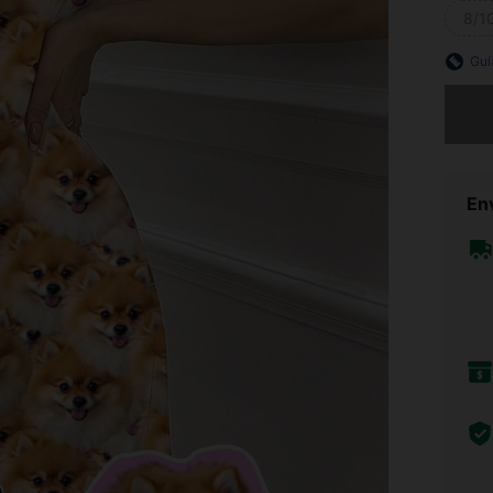
8/10
Guí
Lo sent
Env