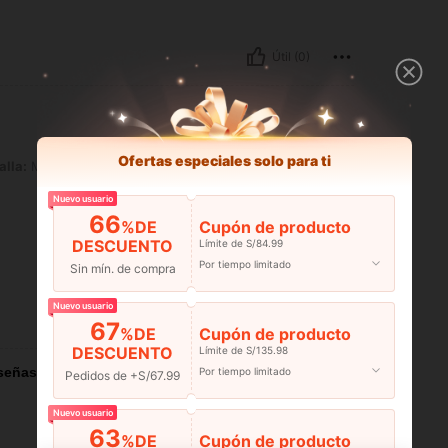
Útil (0)
Ofertas especiales solo para ti
alla:
M
Nuevo usuario
66
%DE
Cupón de producto
DESCUENTO
Límite de S/84.99
Por tiempo limitado
Sin mín. de compra
Nuevo usuario
Útil (4)
67
%DE
Cupón de producto
DESCUENTO
Límite de S/135.98
señas
Por tiempo limitado
Pedidos de +S/67.99
Nuevo usuario
63
%DE
Cupón de producto