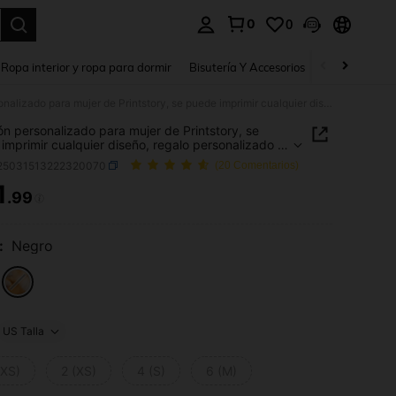
0
0
a. Press Enter to select.
Ropa interior y ropa para dormir
Bisutería Y Accesorios
Zapatos
H
Camisón personalizado para mujer de Printstory, se puede imprimir cualquier diseño, regalo personalizado y único, perfecto para familia, amigos y reuniones festivas
n personalizado para mujer de Printstory, se
imprimir cualquier diseño, regalo personalizado y
 perfecto para familia, amigos y reuniones festivas
i25031513222320070
(20 Comentarios)
1
.99
ICE AND AVAILABILITY
:
Negro
US Talla
XXS)
2 (XS)
4 (S)
6 (M)