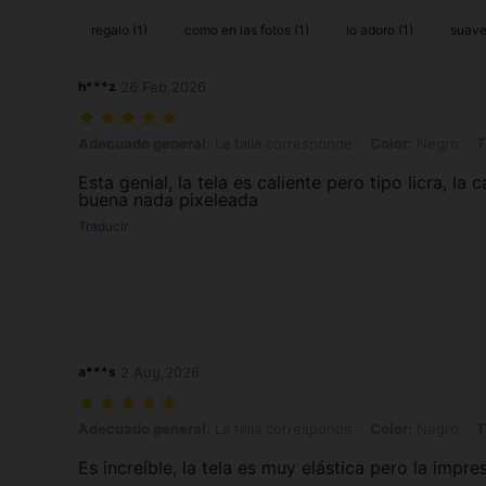
regalo (1)
como en las fotos (1)
lo adoro (1)
suave
h***z
26 Feb,2026
Adecuado general: La talla corresponde, Color: Negro, Talla: XL
Adecuado general:
La talla corresponde
Color:
Negro
T
Esta genial, la tela es caliente pero tipo licra, l
buena nada pixeleada
Traducir
a***s
2 Aug,2026
Adecuado general: La talla corresponde, Color: Negro, Talla: XL
Adecuado general:
La talla corresponde
Color:
Negro
T
Es increíble, la tela es muy elástica pero la impre