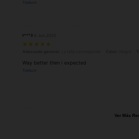
Traducir
t***3
6 Jun,2025
Adecuado general: La talla corresponde, Color: Negro, Talla: M
Adecuado general:
La talla corresponde
Color:
Negro
T
Way better then i expected
Traducir
Ver Más Re