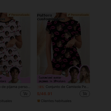
ersonalizable con cualquier patrón, regalo único y personalizado, adecuado para familia, amigos, fiestas festivas
Conjunto de Camisola Personalizado para Mujer Printstory, Personalizable con Cualquier Patrón, Regalo Único Personalizado, Adecuado para Familia, Amigos, Fiestas de Vacaciones
-8%
S/46.91
bituales
Clientes habituales