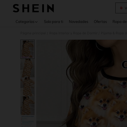
V
Use up 
Categorías
Solo para ti
Novedades
Ofertas
Ropa de
Página principal
Ropa Interior y Ropa de Dormir
Pijama & Ropa 
/
/