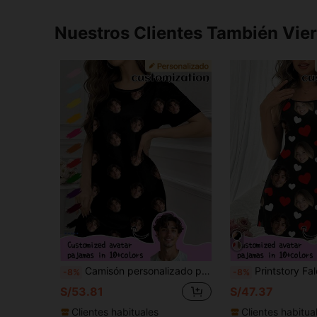
Nuestros Clientes También Vie
Camisón personalizado para mujer de Printstory, personalizable con cualquier patrón, regalo único ideal para familia, amigos y fiestas festivas
Printstory Falda Cruzada Personalizada, Personaliza con Cualquier Pa
-8%
-8%
S/53.81
S/47.37
Clientes habituales
Clientes habitua