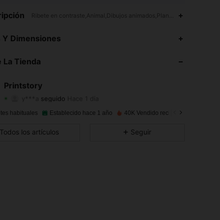
ipción
Ribete en contraste,Animal,Dibujos animados,Plantas,Camisones
4.89
205
7.6K
s Y Dimensiones
4.89
205
7.6K
 La Tienda
4.89
205
7.6K
Printstory
y***a
seguido
Hace 1 día
4.89
205
7.6K
Calificación
Artículos
Seguidores
tes habituales
Establecido hace 1 año
40K Vendido recientemente
4.89
205
7.6K
Todos los artículos
Seguir
4.89
205
7.6K
4.89
205
7.6K
4.89
205
7.6K
4.89
205
7.6K