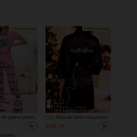
 se puede imprimir cualquier patrón, regalo único y personalizado, adecuado para familia, amigos y fiestas festivas
Bata de satén rosa personalizada para mujer, kimono nupcial personalizado, bata de dama de honor para boda, regalo de bata nupcial
-3%
S/56.74
bituales