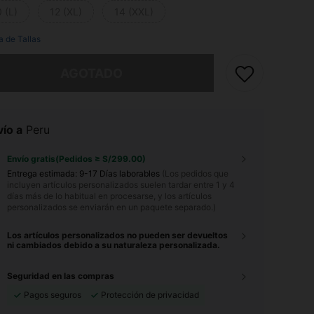
 (L)
12 (XL)
14 (XXL)
a de Tallas
imos, este producto está agotado.
AGOTADO
ío a
Peru
Envío gratis(Pedidos ≥ S/299.00)
Entrega estimada:
9-17 Días laborables
(Los pedidos que
incluyen artículos personalizados suelen tardar entre 1 y 4
días más de lo habitual en procesarse, y los artículos
personalizados se enviarán en un paquete separado.)
Los artículos personalizados no pueden ser devueltos
ni cambiados debido a su naturaleza personalizada.
Seguridad en las compras
Pagos seguros
Protección de privacidad