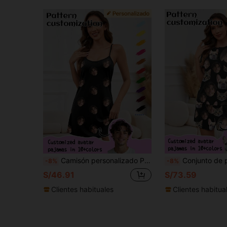
Camisón personalizado Printstory, personalizable con cualquier patrón, regalo único para familia, amigos, fiestas festivas
Conjunto de pijama personalizado para mujer de Printstory, personalizable con cualquier patr
-8%
-8%
S/46.91
S/73.59
Clientes habituales
Clientes habitua