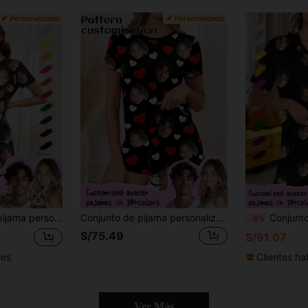
ón, regalo personalizado único, adecuado para familia, amigos, fiestas de vacaciones
Conjunto de pijama personalizable para mujer con impresión innovadora y única de foto de cabeza grande, reemplazo de pareja o retrato, ambiente festivo, perro, colorido, lindo, adorable, contratado, divertido, personalizado, único, personalizado, regalos ideales para él, regalos ideales para ella, novio, novia, familia, amigos, ella, sueño y descanso personalizado para mujer, romance delicado, ropa interior y ropa de dormir, comodidad fácil, regalo de aniversario, regalo de San Valentín, regalo de cumpleaños, regalo de boda
Conjunto de cárdigan personalizado para mujer de Printstor
-8%
S/75.49
S/91.07
les
Clientes ha
Ver Más