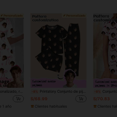
cotas, dibujos animados, patrones divertidos con temas festivos, bata, Halloween
Printstory Conjunto de pijama de 3 piezas personalizado para mujer, personalizable con cualquier patrón, adecuado como regalo para familia, amigos o fiestas festivas
Conjunto de pijama personalizado para mujer Printstory, p
-8%
-8%
S/68.99
S/70.83
e 1 año
Clientes habituales
Clientes ha