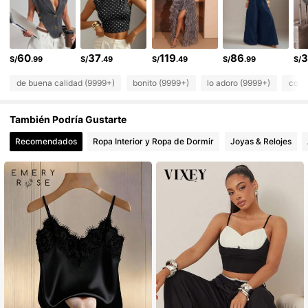
990K Seguidores
4.87
990K Seguidores
4.87
60
37
119
86
3
S/
.99
S/
.49
S/
.49
S/
.99
S/
990K Seguidores
4.87
de buena calidad (9999+)
bonito (9999+)
lo adoro (9999+)
como
990K Seguidores
4.87
También Podría Gustarte
990K Seguidores
4.87
Recomendados
Ropa Interior y Ropa de Dormir
Joyas & Relojes
990K Seguidores
4.87