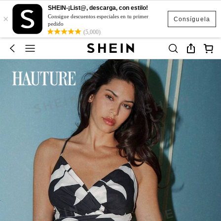
SHEIN-¡List@, descarga, con estilo!
×
Consigue descuentos especiales en tu primer
Consíguela
pedido
(5,000)