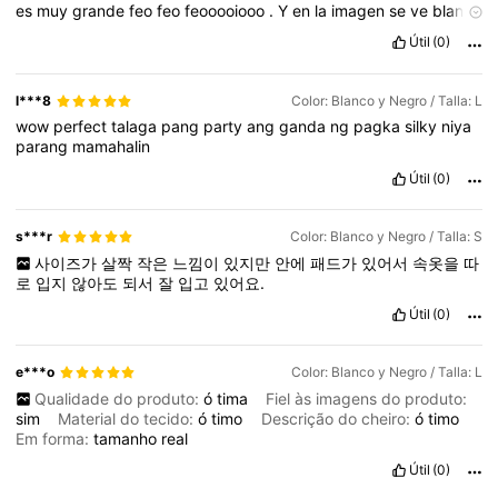
es
muy
grande
feo
feo
feooooiooo
.
Y
en
la
imagen
se
ve
blanco
y
no
lo
es
es
como
beige
pero
un
beige
feo
Útil
(0)
l***8
Color: Blanco y Negro / Talla: L
wow
perfect
talaga
pang
party
ang
ganda
ng
pagka
silky
niya
parang
mamahalin
Útil
(0)
s***r
Color: Blanco y Negro / Talla: S
사이즈가
살짝
작은
느낌이
있지만
안에
패드가
있어서
속옷을
따
로
입지
않아도
되서
잘
입고
있어요.
Útil
(0)
e***o
Color: Blanco y Negro / Talla: L
Qualidade do produto:
ó
tima
Fiel às imagens do produto:
sim
Material do tecido:
ó
timo
Descrição do cheiro:
ó
timo
Em forma:
tamanho
real
Útil
(0)