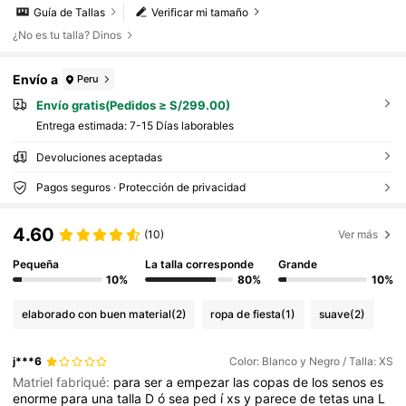
Guía de Tallas
Verificar mi tamaño
¿No es tu talla? Dinos
Envío a
Peru
Envío gratis(Pedidos ≥ S/299.00)
Entrega estimada:
7-15 Días laborables
Devoluciones aceptadas
Pagos seguros · Protección de privacidad
4.60
(10)
Ver más
Pequeña
La talla corresponde
Grande
10%
80%
10%
elaborado con buen material
(2)
ropa de fiesta
(1)
suave
(2)
j***6
Color: Blanco y Negro / Talla: XS
Matriel fabriqué:
para
ser
a
empezar
las
copas
de
los
senos
es
enorme
para
una
talla
D
ó
sea
ped
í
xs
y
parece
de
tetas
una
L