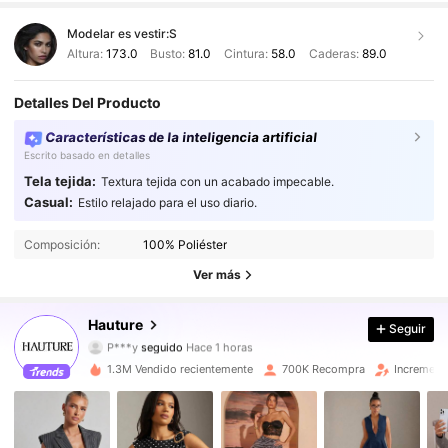
Modelar es vestir:
S
Altura:
173.0
Busto:
81.0
Cintura:
58.0
Caderas:
89.0
Detalles Del Producto
Características de la inteligencia artificial
Escrito basado en detalles
Tela tejida:
Textura tejida con un acabado impecable.
Casual:
Estilo relajado para el uso diario.
990K Seguidores
4.87
Composición:
100% Poliéster
990K Seguidores
4.87
Ver más
990K Seguidores
4.87
Hauture
Seguir
P***y
seguido
Hace 1 horas
990K Seguidores
4.87
1.3M Vendido recientemente
700K Recompra
Increment
990K Seguidores
4.87