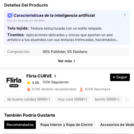
Detalles Del Producto
Características de la inteligencia artificial
Escrito basado en detalles
Tela tejida:
Textura estructurada con un estilo relajado.
Tirantes:
Aplicaciones delicadas y únicas que aportan un aire
artístico a tus atuendos con sus texturas intrincadas, haciéndolos
verdaderamente cautivadores.
125K Seguidores
4.88
Composición:
95% Poliéster, 5% Elastano
125K Seguidores
4.88
Ver más
125K Seguidores
4.88
125K Seguidores
4.88
Flirla CURVE
Seguir
125K Seguidores
4.88
570K Vendido recientemente
620K Recompra
125K Seguidores
4.88
de buena calidad (9999+)
muy cool (9999+)
bonito (9999+)
que
125K Seguidores
4.88
125K Seguidores
4.88
También Podría Gustarte
125K Seguidores
4.88
Recomendados
Ropa Interior y Ropa de Dormir
Accesorios de Vesti
125K Seguidores
4.88