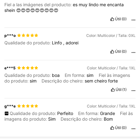
Fiel a las imágenes del producto:
es
muy
lindo
me
encanta
shein
😍😍😍😍😍😍😍😍😍
Útil
(0)
p***o
Color: Multicolor / Talla: 0XL
Qualidade do produto:
Linfo
,
adorei
Útil
(0)
e***5
Color: Multicolor / Talla: 1XL
Qualidade do produto:
boa
Em forma:
sim
Fiel às imagens
do produto:
sim
Descrição do cheiro:
sem
cheiro
forte
Útil
(1)
g***e
Color: Multicolor / Talla: 1XL
Qualidade do produto:
Perfeito
Em forma:
Grande
Fiel às
imagens do produto:
Sim
Descrição do cheiro:
Bom
Útil
(0)