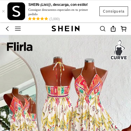
SHEIN-¡List@, descarga, con estilo!
×
Consigue descuentos especiales en tu primer
Consíguela
pedido
(5,000)