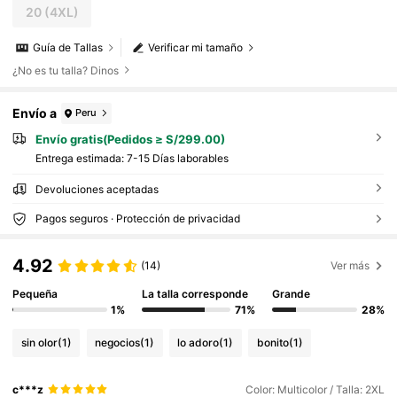
20
(4XL)
Guía de Tallas
Verificar mi tamaño
¿No es tu talla? Dinos
Envío a
Peru
Envío gratis(Pedidos ≥ S/299.00)
Entrega estimada:
7-15 Días laborables
Devoluciones aceptadas
Pagos seguros · Protección de privacidad
4.92
(14)
Ver más
Pequeña
La talla corresponde
Grande
1%
71%
28%
sin olor
(1)
negocios
(1)
lo adoro
(1)
bonito
(1)
c***z
Color: Multicolor / Talla: 2XL