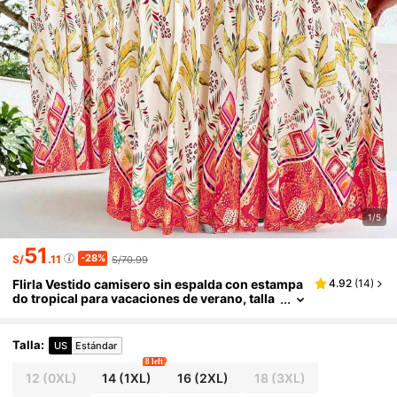
1/5
51
-28%
S/
.11
S/70.99
Flirla Vestido camisero sin espalda con estampa
4.92
(
14
)
do tropical para vacaciones de verano, talla
grande para mujer
Talla
:
US
Estándar
8 left
12
(0XL)
14
(1XL)
16
(2XL)
18
(3XL)