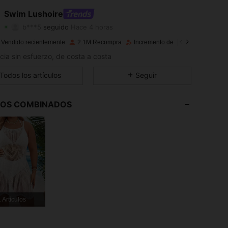
4.89
8K
316K
Swim Lushoire
b***5
seguido
Hace 4 horas
4.89
8K
316K
Calificación
Artículos
Seguidores
 Vendido recientemente
2.1M Recompra
Incremento de seguidores de 10
4.89
8K
316K
cia sin esfuerzo, de costa a costa
Todos los artículos
Seguir
4.89
8K
316K
4.89
8K
316K
LOS COMBINADOS
4.89
8K
316K
4.89
8K
316K
4.89
8K
316K
 Artículos