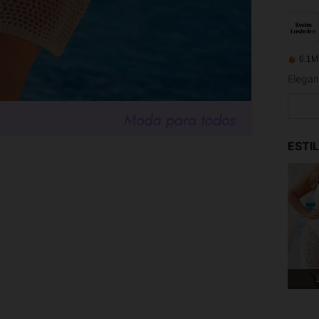
6.1M
Elegan
ESTI
1