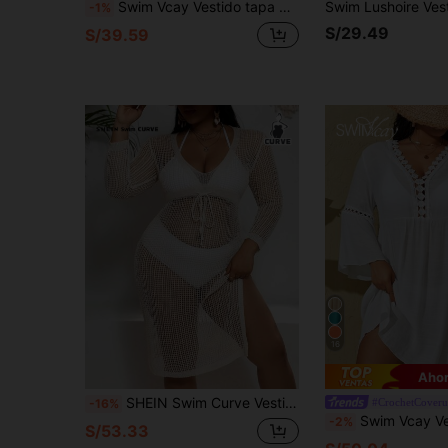
Swim Vcay Vestido tapa playa para talla grande de mujer de unicolor, de cuello halter, tejido a crochet, con diseño calado y ajustado
-1%
S/29.49
S/39.59
16
Ahor
SHEIN Swim Curve Vestido de cover up de verano con aberturas en talla grande para mujeres
#CrochetCover
-16%
Swim Vcay Vestido Tipo Pareo Con Manga Acampanada Y 
-2%
S/53.33