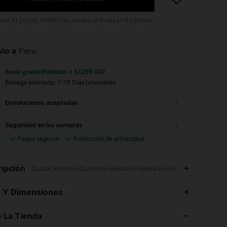
asta
11
puntos SHEIN calculados al finalizar la compra.
ío a
Peru
Envío gratis(Pedidos ≥ S/299.00)
Entrega estimada:
7-15 Días laborables
Devoluciones aceptadas
Seguridad en las compras
Pagos seguros
Protección de privacidad
ipción
Casual,Bohemio,Cordón de espalda,Espalda al aire,Halter
4.89
8K
316K
s Y Dimensiones
4.89
8K
316K
 La Tienda