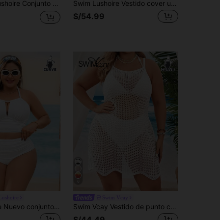
s, nuevo modelo de moda 2026, estilo minimalista casual para vacaciones y uso diario, con aros, copas moldeadas, push-up, sexy, braguita triángulo de cintura alta con control de abdomen y efecto adelgazante
Swim Lushoire Vestido cover up con abertura de hombros con cordón sin bikini
S/54.99
6
Lushoire
Swim Vcay
Swim Lushoire Nuevo conjunto de traje de baño de talla grande para resort de playa, conjunto de 2 piezas de tela texturizada cómoda, conjunto de traje de baño de estilo elegante de resort para mujer de talla grande, conjunto de traje de baño de talla grande, conjunto de bikini de talla grande
Swim Vcay Vestido de punto calado tipo cubrecuerpo para vacaciones de verano, talla grande para mujer
S/44.49