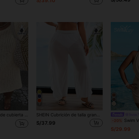
S/39.10
7
 la playa y vacaciones, con diseño sexy y calado, de manga larga, para primavera/verano
SHEIN Cubrición de talla grande con diseño de flecos para Año Nuevo en color negro
Swim 
Swim Vcay 2026 Nuevo Veran
-20%
S/37.99
S/29.99