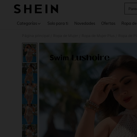
Pare
Use up 
Categorías
Solo para ti
Novedades
Ofertas
Ropa de
Página principal
Ropa de Mujer
Ropa de Mujer Plus
Ropa de Pl
/
/
/