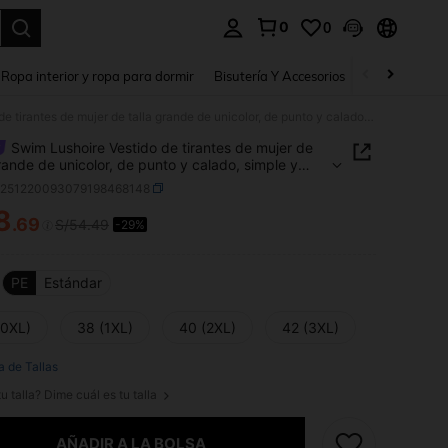
0
0
a. Press Enter to select.
Ropa interior y ropa para dormir
Bisutería Y Accesorios
Zapatos
H
Swim Lushoire Vestido de tirantes de mujer de talla grande de unicolor, de punto y calado, simple y romántico, adecuado para el verano y las vacaciones en la playa
Swim Lushoire Vestido de tirantes de mujer de
grande de unicolor, de punto y calado, simple y
ico, adecuado para el verano y las vacaciones en
z251220093079198468148
ya
8
.69
S/54.49
-29%
ICE AND AVAILABILITY
PE
Estándar
(0XL)
38 (1XL)
40 (2XL)
42 (3XL)
a de Tallas
u talla? Dime cuál es tu talla
AÑADIR A LA BOLSA