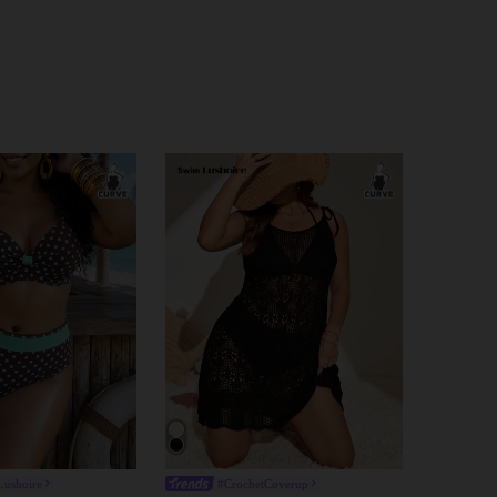
Lushoire
#CrochetCoverup