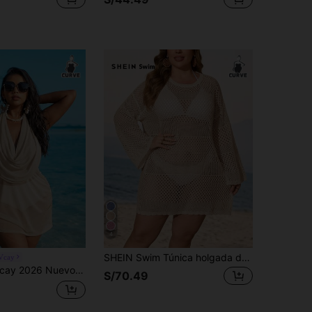
4
SHEIN Swim Túnica holgada de talla grande para mujer con efecto ombré rosa y diseño calado, ideal para la playa
Vcay
o Vacaciones Sexy Cuello Cowl Malla Talla Grande Cubre-Body
S/70.49