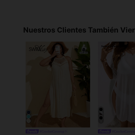
Nuestros Clientes También Vie
5
#CrochetCoverup
#CrochetCover