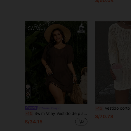
S/50.04
10
Vestido corto de cubierta de talla grande para mujer, de unicolor, elegante y casual, ligero para
Swim Vcay
-1%
Swim Vcay Vestido de playa transparente para mujer talla grande, minimalista y versátil, con flecos y patchwork en el bajo
-1%
S/70.78
S/34.15