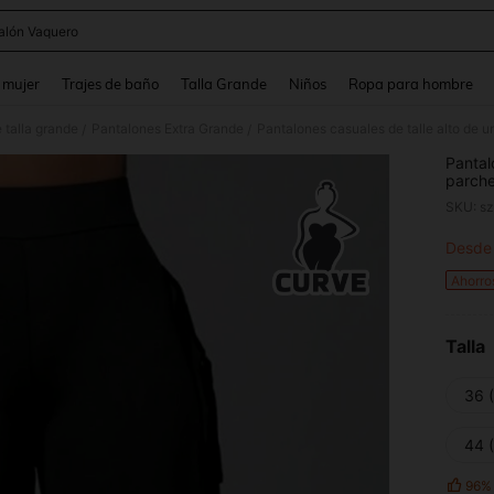
alón Vaquero
and down arrow keys to navigate search Búsqueda reciente and Busca y Encuentr
 mujer
Trajes de baño
Talla Grande
Niños
Ropa para hombre
 talla grande
Pantalones Extra Grande
/
/
Pantal
parche
primav
SKU: s
Desde
PR
Ahorro
Talla
36 
44 
96%