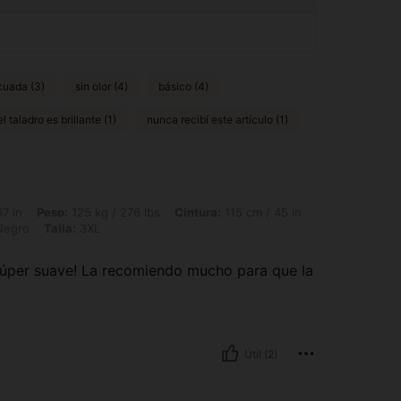
cuada (3)
sin olor (4)
básico (4)
el taladro es brillante (1)
nunca recibí este artículo (1)
 125 kg / 276 lbs, Cintura: 115 cm / 45 in, Busto: 124 cm / 48.8 in, Caderas: 140 c
7 in
Peso:
125 kg / 276 lbs
Cintura:
115 cm / 45 in
egro
Talla:
3XL
súper suave! La recomiendo mucho para que la
Útil (2)