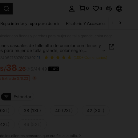
0
0
a. Press Enter to select.
Ropa interior y ropa para dormir
Bisutería Y Accesorios
Zapatos
H
Pantalones casuales de talle alto de unicolor con flecos y parches para mujer de talla grande, color negro, primavera
ones casuales de talle alto de unicolor con flecos y
s para mujer de talla grande, color negro,
era
z2405275975079397
(100+ Comentarios)
38
S/
.26
S/44.49
-14%
ICE AND AVAILABILITY
s Extra de S/6.23
PE
Estándar
(0XL)
38 (1XL)
40 (2XL)
42 (3XL)
(4XL)
46 (5XL)
de los clientes pensaron que era fiel a la talla.