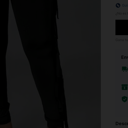
Guí
¿No es t
Gana h
Env
Descr