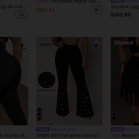
Pantalones negros con diseño de volantes de malla y revestimiento elástico para mujer de talla grande, pantalones acampanados de material de PU
ro
#DiseñoC
-35%
SHEIN Lady Leggings de cuero sintético de talla grande para mujer con diseño de botones y cintura alta de unicolor
S/61.42
S/40.99
#ManíaMetálica
Mawei
a Mujer Con Detalles De Tejido Cruzado
SHEIN SXY Pantalones acampanados para mujer de talla grande
Maweii Falda de fiesta versátil y adelgazante pa
-5%