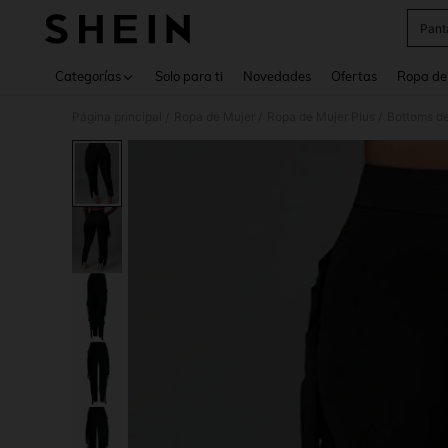
Pant
Use up 
Categorías
Solo para ti
Novedades
Ofertas
Ropa de
Página principal
Ropa de Mujer
Ropa de Mujer Plus
Bottoms de
/
/
/