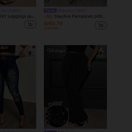
4
N SXY CURVE
Slaydiva CURVE
e lentejuelas metálicas para mujeres de talla grande, adecuados para uso urbano, casual, fiesta, música, vacaciones y talla grande
Slaydiva Pantalones pitillo de piel sintética con volantes en talla grande, de invierno
-5%
S/60.79
Estimado