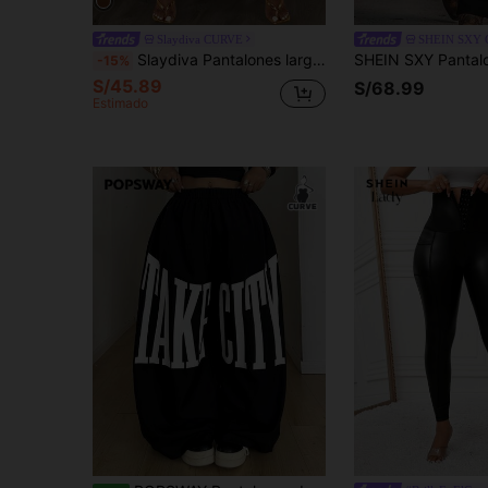
Slaydiva CURVE
SHEIN SXY
Slaydiva Pantalones largos de talla grande para mujer con textura acanalada lisa y entallado elegante con abertura lateral, empalme con ribete de volantes y detalles de parches para eventos formales y fiestas
-15%
S/45.89
S/68.99
Estimado