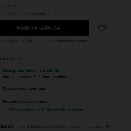
a de Tallas
u talla? Dime cuál es tu talla
AÑADIR A LA BOLSA
asta
11
puntos SHEIN calculados al finalizar la compra.
ío a
Peru
Envío gratis(Pedidos ≥ S/299.00)
Entrega estimada:
7-15 Días laborables
Devoluciones aceptadas
Seguridad en las compras
Pagos seguros
Protección de privacidad
ipción
Bolsillo,Flecos,Día de la Madre,Dia de la mujer,ajustado