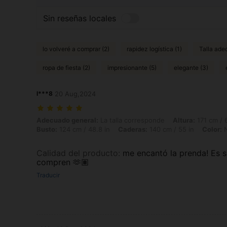
Sin reseñas locales
lo volveré a comprar (2)
rapidez logística (1)
Talla ade
ropa de fiesta (2)
impresionante (5)
elegante (3)
l***8
20 Aug,2024
Adecuado general: La talla corresponde, Altura: 171 cm / 67 in, Peso:
Adecuado general:
La talla corresponde
Altura:
171 cm / 6
Busto:
124 cm / 48.8 in
Caderas:
140 cm / 55 in
Color:
N
Calidad del producto
:
me encantó la prenda! Es 
compren 🫶🏽
Traducir