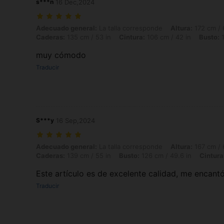
s***n
16 Dec,2024
Adecuado general: La talla corresponde, Altura: 172 cm / 68 in, Peso:
Adecuado general:
La talla corresponde
Altura:
172 cm / 
Caderas:
135 cm / 53 in
Cintura:
106 cm / 42 in
Busto:
1
muy cómodo
Traducir
S***y
16 Sep,2024
Adecuado general: La talla corresponde, Altura: 167 cm / 66 in, Peso:
Adecuado general:
La talla corresponde
Altura:
167 cm / 
Caderas:
139 cm / 55 in
Busto:
126 cm / 49.6 in
Cintura
Este artículo es de excelente calidad, me encantó
Traducir