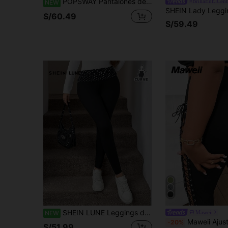
POPSWAY Pantalones de chándal holgados de pierna ancha con estampado de letras grandes vintage para mujer de talla grande, diseño de cintura elástica, pantalones largos negros, adecuados para otoño, primavera, uso diario, exterior, hogar
#BrillaEnElCent
NEW
S/60.49
S/59.49
SHEIN LUNE Leggings de talla grande con estampado de lunares y patchwork, cintura alta y ajuste ceñido
Maweii
NEW
Maweii Ajuste Grande Mallas Cortas Par
-20%
S/51.99