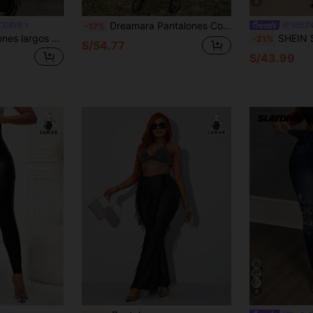
6
Dreamara Pantalones Cortos De Flecos Talla Grande Para Vacaciones De Verano
 CURVE
SHEI
-17%
SHEIN SXY Pantalones largos acampanados de talla grande para mujer, unicolor, diseño con borlas laterales, ajuste ceñido
SHEIN SXY Leggings ajustados y versátiles con decoración d
-21%
S/54.77
S/43.99
8