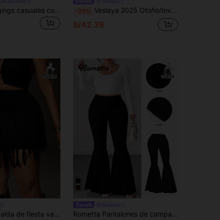
utOutÚnico
Veslaya
Slaydiva Leggings casuales con bolsillos y desgastados para mujer de talla grande, uso versátil para el día a día
Veslaya 2025 Otoño/Invierno Nuevas Llegadas, Casual Callejero y Fiesta y Reunión y Cita y Festival de Música y Uso Diario, Pantalones Ajustados de Color Negro Sólido, Bajo Acampanado Elaborado, Tela Elástica Brillante con Lentejuelas Acanalada, Pierna Acampanada, Tallas Grandes Mujer
-20%
S/42.39
i
Rometta
ra mujer de talla grande, con dobladillo asimétrico de flecos, adecuada para vacaciones de verano
Rometta Pantalones de campana de unicolor de moda diaria simple para mujer de talla grande