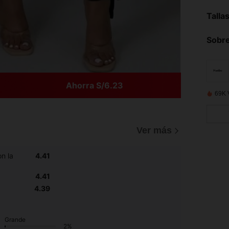
Talla
Sobre
Ahorra S/6.23
69K 
Ver más
n la
4.41
4.41
4.39
Grande
2%