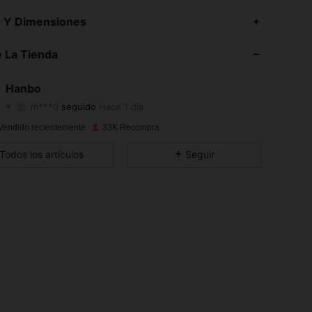
4.82
41
5.3K
s Y Dimensiones
4.82
41
5.3K
 La Tienda
4.82
41
5.3K
Hanbo
m***0
seguido
Hace 1 día
4.82
41
5.3K
Calificación
Artículos
Seguidores
Vendido recientemente
33K Recompra
4.82
41
5.3K
Todos los artículos
Seguir
4.82
41
5.3K
4.82
41
5.3K
4.82
41
5.3K
4.82
41
5.3K
4.82
41
5.3K