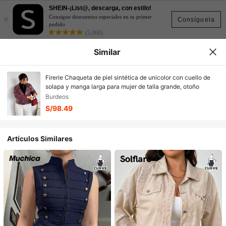
SHEIN-¡List@, descarga, con estilo!
×
Consigue descuentos especiales en tu primer
Consíguela
pedido
(5,000)
Similar
Firerie Chaqueta de piel sintética de unicolor con cuello de
solapa y manga larga para mujer de talla grande, otoño
Burdeos
S/98.49
Artículos Similares