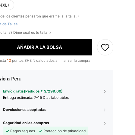
(4XL)
de los clientes pensaron que era fiel a la talla.
a de Tallas
u talla? Dime cuál es tu talla
AÑADIR A LA BOLSA
asta
13
puntos SHEIN calculados al finalizar la compra.
ío a
Peru
Envío gratis(Pedidos ≥ S/299.00)
Entrega estimada:
7-15 Días laborables
Devoluciones aceptadas
Seguridad en las compras
Pagos seguros
Protección de privacidad