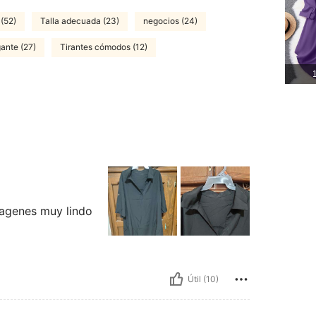
 (52)
Talla adecuada (23)
negocios (24)
ante (27)
Tirantes cómodos (12)
1
imagenes muy lindo
Útil (10)