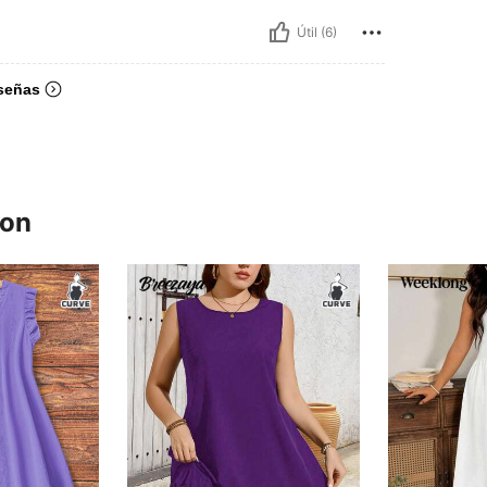
Útil (6)
señas
ron