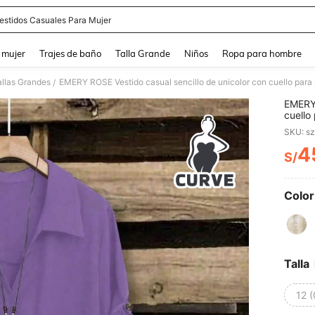
estidos Casuales Para Mujer
and down arrow keys to navigate search Búsqueda reciente and Busca y Encuentr
 mujer
Trajes de baño
Talla Grande
Niños
Ropa para hombre
allas Grandes
EMERY ROSE Vestido casual sencillo de unicolor con cuello para 
/
EMERY 
cuello
SKU: s
4
S/
PR
Color
Talla
12 