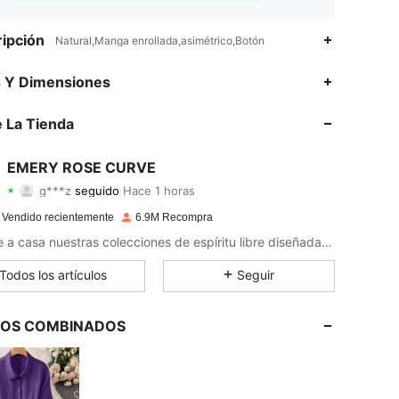
ipción
Natural,Manga enrollada,asimétrico,Botón
4.86
19K
1M
s Y Dimensiones
4.86
19K
1M
 La Tienda
4.86
19K
1M
EMERY ROSE CURVE
g***z
seguido
Hace 1 horas
4.86
19K
1M
Calificación
Artículos
Seguidores
 Vendido recientemente
6.9M Recompra
4.86
19K
1M
Llévate a casa nuestras colecciones de espíritu libre diseñadas para una vida sin complicaciones.
4.86
19K
1M
Todos los artículos
Seguir
4.86
19K
1M
LOS COMBINADOS
4.86
19K
1M
4.86
19K
1M