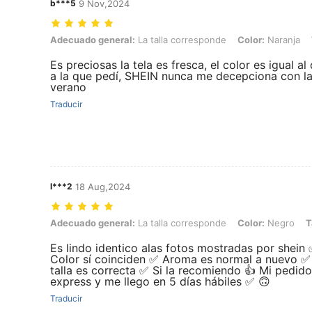
b***5
9 Nov,2024
Adecuado general: La talla corresponde, Color: Naranja, Talla: 0XL
Adecuado general:
La talla corresponde
Color:
Naranja
Es preciosas la tela es fresca, el color es igual al
a la que pedí, SHEIN nunca me decepciona con las
verano
Traducir
l***2
18 Aug,2024
Adecuado general: La talla corresponde, Color: Negro, Talla: 0XL
Adecuado general:
La talla corresponde
Color:
Negro
T
Es lindo identico alas fotos mostradas por shein 
Color sí coinciden ✅️ Aroma es normal a nuevo ✅️
talla es correcta ✅️ Si la recomiendo 👍 Mi pedido
express y me llego en 5 días hábiles ✅️ 🙃
Traducir