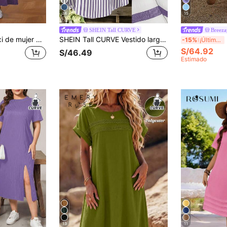
34
15
SHEIN Tall CURVE
Breez
Ceyna Vestido maxi de mujer de talla grande de unicolor con bolsillos duales, casual y holgado con tirantes
SHEIN Tall CURVE Vestido largo de verano casual francés de manga corta y cuello en V para mujer de talla grande
Bre
-15%
¡Últimos 3 días
S/64.92
S/46.49
Estimado
13
11