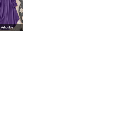
4.86
19K
1M
 Artículos