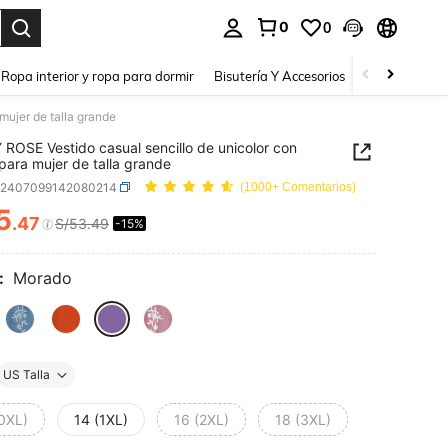
0
0
a. Press Enter to select.
Ropa interior y ropa para dormir
Bisutería Y Accesorios
Zapatos
H
mujer de talla grande
ROSE Vestido casual sencillo de unicolor con
 para mujer de talla grande
z2407099142080214
(1000+ Comentarios)
5
.47
S/53.49
-15%
ICE AND AVAILABILITY
:
Morado
US Talla
(0XL)
14 (1XL)
16 (2XL)
18 (3XL)