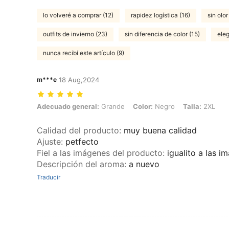
lo volveré a comprar (12)
rapidez logística (16)
sin olor
outfits de invierno (23)
sin diferencia de color (15)
eleg
nunca recibí este artículo (9)
m***e
18 Aug,2024
Adecuado general: Grande, Color: Negro, Talla: 2XL
Adecuado general:
Grande
Color:
Negro
Talla:
2XL
Calidad del producto
:
muy buena calidad
Ajuste
:
petfecto
Fiel a las imágenes del producto
:
igualito a las 
Descripción del aroma
:
a nuevo
Traducir