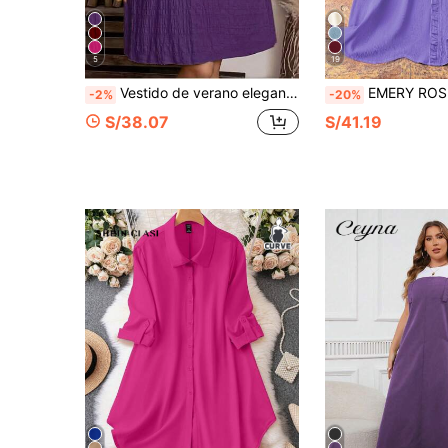
5
19
Vestido de verano elegante de manga corta, suelto, de unicolor, con cuello en V, de estilo vintage, talla grande (medida del busto)
EMERY ROSE Vestido casual holgado con cuello en V, sin mangas, con v
-2%
-20%
S/38.07
S/41.19