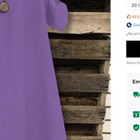
20 
93%
Guí
¿No es t
Gana h
Env