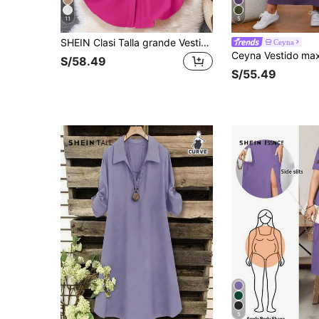
11
5
SHEIN Clasi Talla grande Vestido camisero de manga enrollada con botón bajo curvo
Ceyna
S/58.49
S/55.49
5