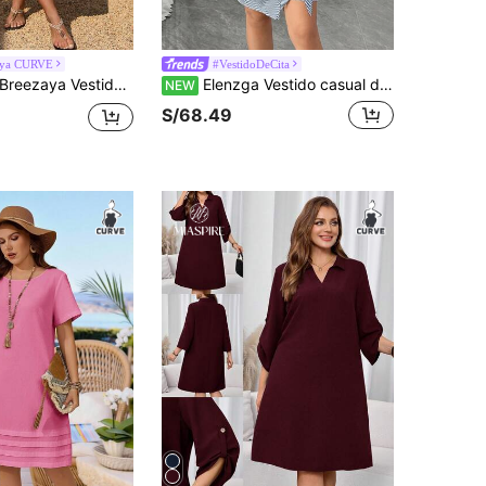
aya CURVE
#VestidoDeCita
ezaya Vestido de fiesta de unicolor con detalle de torsión en la cintura, adecuado para mujeres de talla grande. Vestidos de verano para mujeres, atuendos de vacaciones, atuendos de verano para mujeres, atuendos de vacaciones para mujeres
Elenzga Vestido casual de talla grande con rayas y lazo envolvente para mujer
NEW
S/68.49