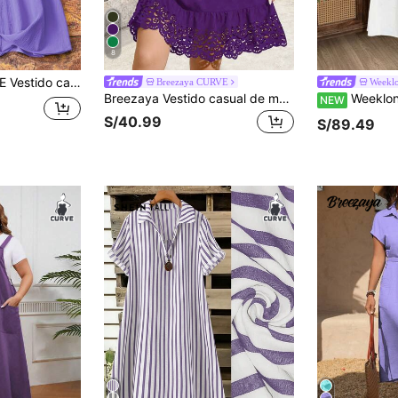
8
olantes y pliegues, cómodo para uso diario, tallas grandes para mujer
Breezaya CURVE
Weekl
Breezaya Vestido casual de mujer de talla grande sin mangas con cuello redondo y estampado, vestido de ojal para mujer, vestidos de verano para mujer de talla grande, vestido de vino para vacaciones, vestidos para mujer, vestido hueco para primavera
Weeklong Vestido blanco suelto 
NEW
S/40.99
S/89.49