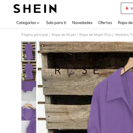
V
Use up 
Categorías
Solo para ti
Novedades
Ofertas
Ropa de
Página principal
Ropa de Mujer
Ropa de Mujer Plus
Vestidos T
/
/
/