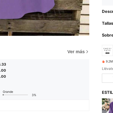
Descr
Talla
Sobre
)
Ver más
9.2M
4.33
.00
.00
ESTI
Grande
3%