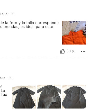
Talla:
0XL
 de la foto y la talla corresponde
 prendas, es ideal para este
Útil (7)
alla:
0XL
✅️
 La
 fue