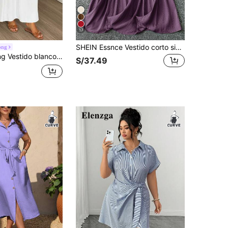
17
SHEIN Essnce Vestido corto sin mangas de tela con textura verde, elegante y cómodo para uso diario y versátil, para mujer de talla grande. Ropa de mujer estilo bohemio, atuendos de vacaciones, vestido verde salvia, atuendo para té, estilo europeo de verano, atuendos para brunch para mujer
ong
sin mangas casual para ir al trabajo para mujeres de talla grande
S/37.49