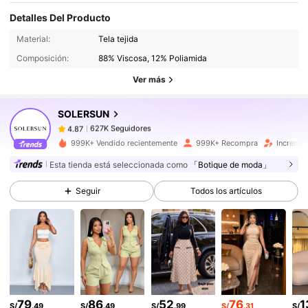
Detalles Del Producto
627K Seguidores
4.87
Material:
Tela tejida
Composición:
88% Viscosa, 12% Poliamida
627K Seguidores
4.87
Ver más
627K Seguidores
4.87
627K Seguidores
4.87
SOLERSUN
627K Seguidores
4.87
999K+ Vendido recientemente
999K+ Recompra
Incremen
627K Seguidores
4.87
Esta tienda está seleccionada como
「Botique de moda」
627K Seguidores
4.87
Seguir
Todos los artículos
627K Seguidores
4.87
627K Seguidores
4.87
627K Seguidores
4.87
627K Seguidores
4.87
79
86
52
76
1
S/
.49
S/
.49
S/
.99
S/
.31
S/