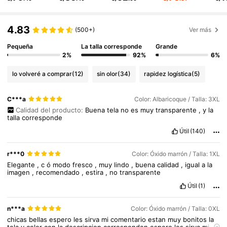
4.83
(500+)
Ver más
Pequeña
La talla corresponde
Grande
2%
92%
6%
lo volveré a comprar
(12)
sin olor
(34)
rapidez logística
(5)
C***a
Color: Albaricoque / Talla: 3XL
Calidad del producto:
Buena
tela
no
es
muy
transparente
,
y
la
talla
corresponde
Útil
(140)
r***0
Color: Óxido marrón / Talla: 1XL
Elegante
,
c
ó
modo
fresco
,
muy
lindo
,
buena
calidad
,
igual
a
la
imagen
,
recomendado
,
estira
,
no
transparente
Útil
(1)
n***a
Color: Óxido marrón / Talla: 0XL
chicas
bellas
espero
les
sirva
mi
comentario
estan
muy
bonitos
la
tela
y
color
con
la
descripcion
corresponden
espero
les
sirva
mi