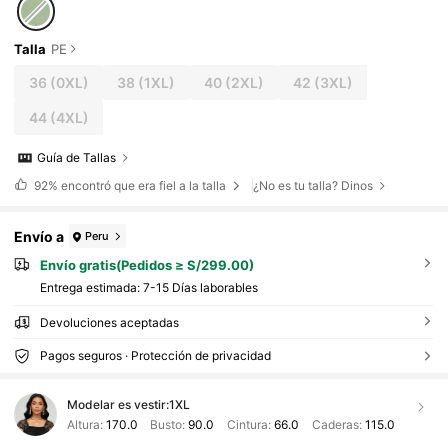
Talla
PE
36
(0XL)
38
(1XL)
40
(2XL)
42
(3XL)
44
(4XL)
Guía de Tallas
92%
encontró que era fiel a la talla
¿No es tu talla? Dinos
Envío a
Peru
Envío gratis(Pedidos ≥ S/299.00)
Entrega estimada:
7-15 Días laborables
Devoluciones aceptadas
Pagos seguros · Protección de privacidad
Modelar es vestir:
1XL
Altura:
170.0
Busto:
90.0
Cintura:
66.0
Caderas:
115.0