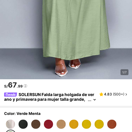
1/7
67
S/
.99
SOLERSUN Falda larga holgada de ver
4.83
(
500+
)
ano y primavera para mujer talla grande,
de unicolor con cordones y corte evasé, i
deal para vacaciones en la playa o en cualquie
r ocasión
Color: Verde Menta