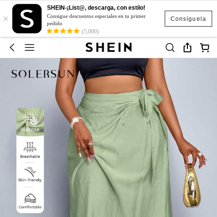
SHEIN-¡List@, descarga, con estilo!
×
Consigue descuentos especiales en tu primer
Consíguela
pedido
(5,000)