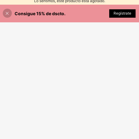
Lo sentimos, este producto está agotado.
Consigue 15% de dscto.
AGOTADO
Regístrate
7
4
DrmWander Falda casual versátil de uso diario con rayas y pliegues para mujer talla grande
GlowEve CURVE Falda asimétrica plisada de satén talla grande, informal
37
S/
.99
49
S/
.99