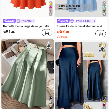
7
16
Rometta
Firerie CURVE
Rometta Falda larga de mujer talla grande de unicolor casual, versátil para uso diario en el trabajo
Firerie Falda minimalista casual de unicolor talla grande
57
51
S/
.49
S/
.49
Estimado
8