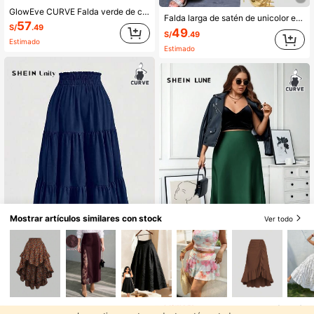
GlowEve CURVE Falda verde de cintura alta plisada con corte evasé para mujer de tallas grandes
Falda larga de satén de unicolor elegante para mujer de talla grande, primavera
57
S/
.49
49
S/
.49
Estimado
Estimado
Mostrar artículos similares con stock
Ver todo
5
7
SHEIN Unity Falda con volantes en el bajo de unicolor para mujer talla grande, otoño
SHEIN LUNE Falda casual de unicolor para mujer de talla grande, estilo "Old Money" para verano
-9%
54
S/
.99
39
S/
.12
Estimado
Estimado