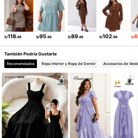
8.7K Seguidores
4.83
8.7K Seguidores
4.83
118
95
89
102
6
S/
.49
S/
.49
S/
.49
S/
.99
S/
También Podría Gustarte
Recomendados
Ropa Interior y Ropa de Dormir
Accesorios de Vesti