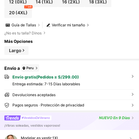
s casuales para mujer, vestidos elegantes para fiestas, vestid
12
(0XL)
14
(1XL)
16
(2XL)
18
(3XL)
os de verano casuales para mujer, vestidos de picnic para mu
7 left
jer, ropa de resort para mujer, vestido de vacaciones
20
(4XL)
Guía de Tallas
Verificar mi tamaño
¿No es tu talla? Dinos
Más Opciones
Largo
Envío a
Peru
Envío gratis(Pedidos ≥ S/299.00)
Entrega estimada:
7-15 Días laborables
Devoluciones aceptadas
Pagos seguros · Protección de privacidad
NUEVO
En 9 Días
#VestidosDeVerano
¡Vibras soleadas, vestidos vaporosos!
Modelar es vestir:
1XL