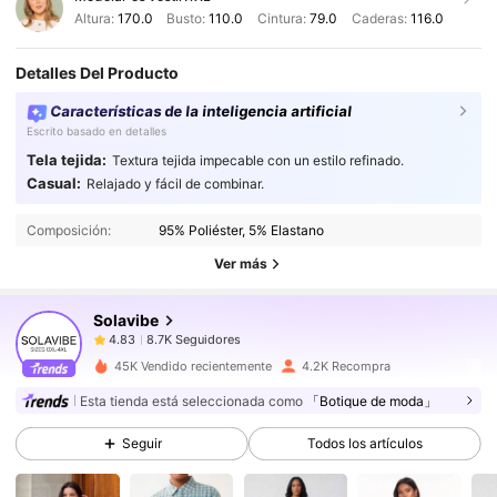
Altura:
170.0
Busto:
110.0
Cintura:
79.0
Caderas:
116.0
Detalles Del Producto
Características de la inteligencia artificial
Escrito basado en detalles
Tela tejida:
Textura tejida impecable con un estilo refinado.
8.7K Seguidores
4.83
Casual:
Relajado y fácil de combinar.
8.7K Seguidores
4.83
Composición:
95% Poliéster, 5% Elastano
8.7K Seguidores
4.83
Ver más
8.7K Seguidores
4.83
Solavibe
8.7K Seguidores
4.83
c***2
seguido
Hace 4 horas
8.7K Seguidores
4.83
45K Vendido recientemente
4.2K Recompra
8.7K Seguidores
4.83
Esta tienda está seleccionada como
「Botique de moda」
8.7K Seguidores
4.83
Seguir
Todos los artículos
8.7K Seguidores
4.83