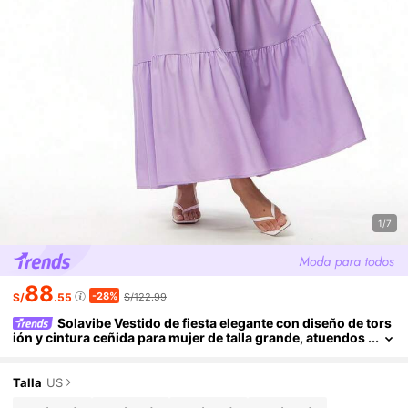
1/7
88
-28%
S/
.55
S/122.99
Solavibe Vestido de fiesta elegante con diseño de tors
ión y cintura ceñida para mujer de talla grande, atuendos
de verano, ropa de verano, atuendos de primavera para
mujer, vestido de primavera para mujer, atuendos de vacacio
nes en la playa para mujer, atuendos para salir, vestido de cu
Talla
US
mpleaños, atuendos de vacaciones, vestido morado, vestido