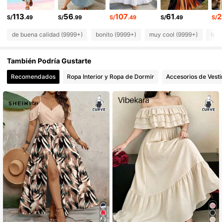
149K Seguidores
4.89
113
56
107
61
2
S/
.49
S/
.99
S/
.49
S/
.49
S/
149K Seguidores
4.89
de buena calidad (9999+)
bonito (9999+)
muy cool (9999+)
lo 
149K Seguidores
4.89
También Podría Gustarte
149K Seguidores
4.89
Recomendados
Ropa Interior y Ropa de Dormir
Accesorios de Vesti
149K Seguidores
4.89