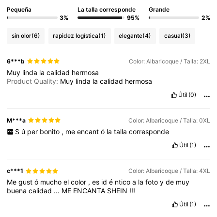
Pequeña
La talla corresponde
Grande
3%
95%
2%
sin olor
(6)
rapidez logística
(1)
elegante
(4)
casual
(3)
6***b
Color: Albaricoque / Talla: 2XL
Muy
linda
la
calidad
hermosa
Product Quality:
Muy
linda
la
calidad
hermosa
Útil
(0)
M***a
Color: Albaricoque / Talla: 0XL
S
ú
per
bonito
,
me
encant
ó
la
talla
corresponde
Útil
(1)
c***1
Color: Albaricoque / Talla: 4XL
Me
gust
ó
mucho
el
color
,
es
id
é
ntico
a
la
foto
y
de
muy
buena
calidad
...
ME
ENCANTA
SHEIN
!!!
Útil
(1)