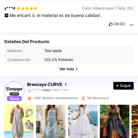
y***4
Color: Albaricoque / Talla: 2XL
Me
encant
ó,
el
material
es
de
buena
calidad
.
Útil
(0)
Detalles Del Producto
Material:
Tela tejida
149K Seguidores
4.89
Composición:
100.0% Poliéster
149K Seguidores
4.89
Ver más
149K Seguidores
4.89
Breezaya CURVE
Seguir
v***r
pagó
Hace 1 día
e***4
seguido
Hace 3 horas
149K Seguidores
4.89
1.8M Vendido recientemente
1M Recompra
149K Seguidores
4.89
149K Seguidores
4.89