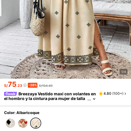
1/4
75
-28%
S/
.23
S/104.49
Breezaya Vestido maxi con volantes en
4.80
(
100+
)
el hombro y la cintura para mujer de talla
grande, elegante vestido de playa para va
caciones
Color: Albaricoque