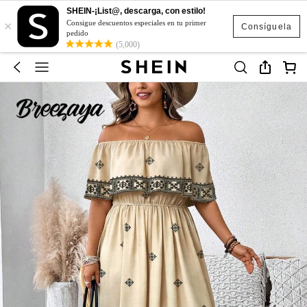
SHEIN-¡List@, descarga, con estilo!
×
Consigue descuentos especiales en tu primer
Consíguela
pedido
(5,000)