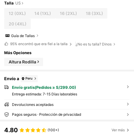
Talla
US
12
(0XL)
14
(1XL)
16
(2XL)
18
(3XL)
20
(4XL)
Guía de Tallas
95%
encontró que era fiel a la talla
¿No es tu talla? Dinos
Más Opciones
Altura Rodilla
Envío a
Peru
Envío gratis(Pedidos ≥ S/299.00)
Entrega estimada:
7-15 Días laborables
Devoluciones aceptadas
Pagos seguros · Protección de privacidad
4.80
(100+)
Ver más