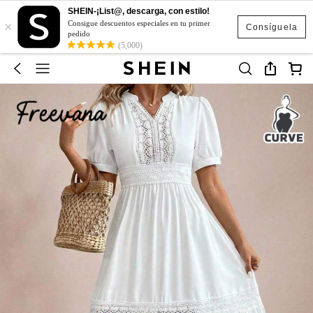
SHEIN-¡List@, descarga, con estilo!
×
Consigue descuentos especiales en tu primer
Consíguela
pedido
(5,000)