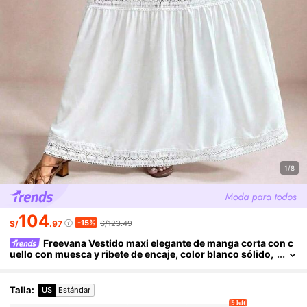
1/8
104
-15%
S/
.97
S/123.49
Freevana Vestido maxi elegante de manga corta con c
uello con muesca y ribete de encaje, color blanco sólido,
adecuado para uso diario y vacaciones, primavera/veran
o, talla grande para mujer
Talla
:
US
Estándar
9 left