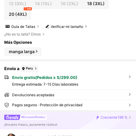
12
(0XL)
14
(1XL)
16
(2XL)
18
(3XL)
7 left
20
(4XL)
Guía de Tallas
Verificar mi tamaño
¿No es tu talla? Dinos
Más Opciones
manga larga
Envío a
Peru
Envío gratis(Pedidos ≥ S/299.00)
Entrega estimada:
7-15 Días laborables
Devoluciones aceptadas
Pagos seguros · Protección de privacidad
Creciente
196 %
#EncantoRústico
¡Encanto fresco, puramente rústico!