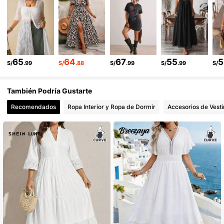
90K Seguidores
4.80
90K Seguidores
4.80
65
64
67
55
5
S/
.99
S/
.88
S/
.99
S/
.99
S/
También Podría Gustarte
Recomendados
Ropa Interior y Ropa de Dormir
Accesorios de Vesti