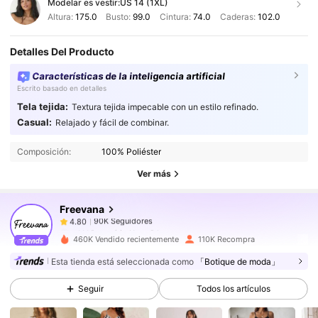
Modelar es vestir:
US 14 (1XL)
Altura:
175.0
Busto:
99.0
Cintura:
74.0
Caderas:
102.0
Detalles Del Producto
Características de la inteligencia artificial
Escrito basado en detalles
Tela tejida:
Textura tejida impecable con un estilo refinado.
90K Seguidores
4.80
Casual:
Relajado y fácil de combinar.
90K Seguidores
4.80
Composición:
100% Poliéster
90K Seguidores
4.80
Ver más
90K Seguidores
4.80
Freevana
90K Seguidores
4.80
s***0
seguido
Hace 2 horas
90K Seguidores
4.80
460K Vendido recientemente
110K Recompra
90K Seguidores
4.80
Esta tienda está seleccionada como
「Botique de moda」
90K Seguidores
4.80
Seguir
Todos los artículos
90K Seguidores
4.80