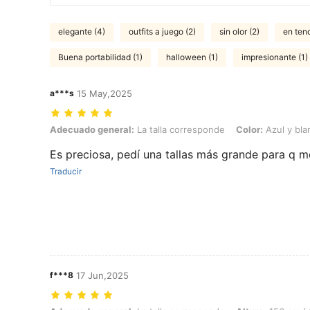
elegante (4)
outfits a juego (2)
sin olor (2)
en ten
Buena portabilidad (1)
halloween (1)
impresionante (1)
a***s
15 May,2025
Adecuado general: La talla corresponde, Color: Azul y blanco, Talla
Adecuado general:
La talla corresponde
Color:
Azul y bla
Es preciosa, pedí una tallas más grande para q m
Traducir
f***8
17 Jun,2025