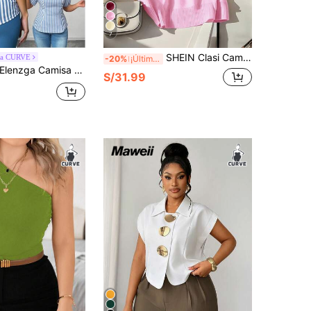
7
SHEIN Clasi Camiseta casual de mujer talla grande de unicolor con cuello redondo y botones metálicos en las mangas cortas
ga CURVE
-20%
¡Últimos 3 días
lenzga Camisa casual ajustada a rayas para mujer de talla grande con diseño único de lazo en la espalda
S/31.99