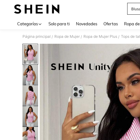
Blus
Use up 
Categorías
Solo para ti
Novedades
Ofertas
Ropa de
Página principal
Ropa de Mujer
Ropa de Mujer Plus
Tops de ta
/
/
/