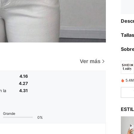
Descr
Talla
Sobre
Ver más
4.16
5.4M
4.27
n la
4.31
ESTI
Grande
0%