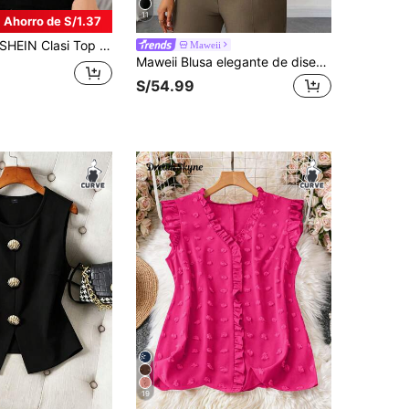
11
Ahorro de S/1.37
HEIN Clasi Top asimétrico de cuello sencillo de unicolor para uso diario en tallas grandes de mujer
Maweii
Maweii Blusa elegante de diseño romántico minimalista estilo francés para ir al trabajo talla grande
S/54.99
19