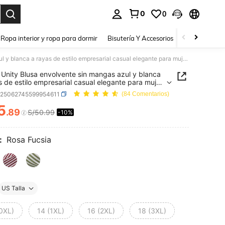
0
0
a. Press Enter to select.
Ropa interior y ropa para dormir
Bisutería Y Accesorios
Zapatos
H
SHEIN Unity Blusa envolvente sin mangas azul y blanca a rayas de estilo empresarial casual elegante para mujer de talla grande
Unity Blusa envolvente sin mangas azul y blanca
s de estilo empresarial casual elegante para mujer
la grande
z25062745599954611
(84 Comentarios)
5
.89
S/50.99
-10%
ICE AND AVAILABILITY
:
Rosa Fucsia
US Talla
(0XL)
14 (1XL)
16 (2XL)
18 (3XL)