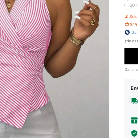
20 
¡Sol
97%
Guí
¿No es t
Gana h
Env