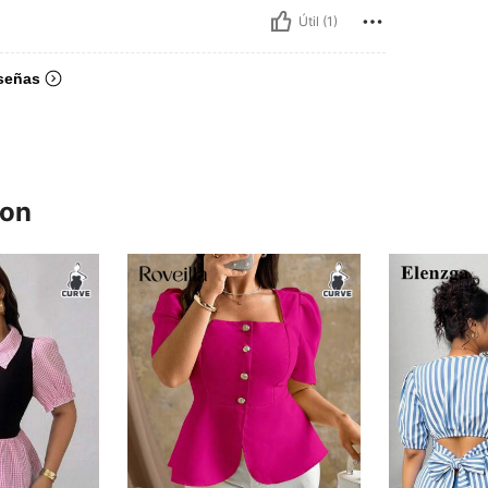
Útil (1)
señas
ron