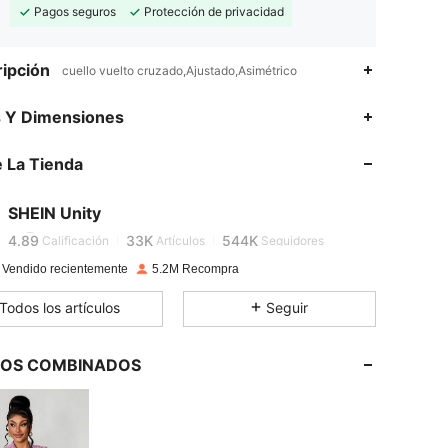
Pagos seguros
Protección de privacidad
ipción
cuello vuelto cruzado,Ajustado,Asimétrico
s Y Dimensiones
4.89
33K
544K
 La Tienda
4.89
33K
544K
SHEIN Unity
4.89
33K
544K
Calificación
Artículos
Seguidores
 Vendido recientemente
5.2M Recompra
4.89
33K
544K
Todos los artículos
Seguir
4.89
33K
544K
LOS COMBINADOS
4.89
33K
544K
4.89
33K
544K