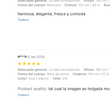
Adecuado general: La talla corresponde, Altura: 156 cm / 61 in, Peso:
Adecuado general:
La talla corresponde
Altura:
156 cm / 
Forma del cuerpo:
Manzana
Cintura:
102 cm / 40 in
Bus
hermosa, elegante, fresca y comoda
Traducir
A***h
8 Jan,2026
Adecuado general: La talla corresponde, Altura: 168 cm / 66 in, Peso:
Adecuado general:
La talla corresponde
Altura:
168 cm / 
Forma del cuerpo:
Reloj de arena
Caderas:
144 cm / 57 in
Color:
Azul y blanco
Talla:
2XL
Product quality
:
tal cual la imagen es holgada 
Traducir