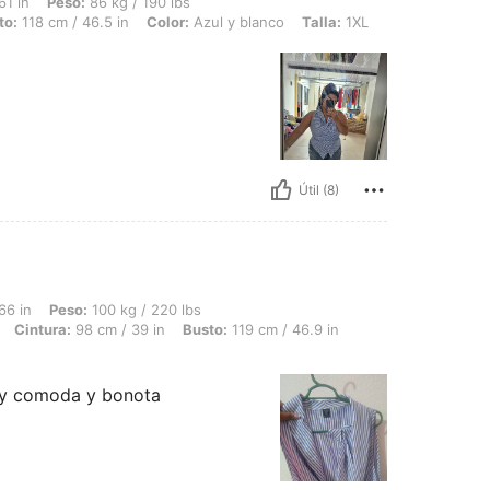
 86 kg / 190 lbs, Forma del cuerpo: Manzana, Cintura: 102 cm / 40 in, Busto: 118 c
61 in
Peso:
86 kg / 190 lbs
to:
118 cm / 46.5 in
Color:
Azul y blanco
Talla:
1XL
Útil (8)
 100 kg / 220 lbs, Forma del cuerpo: Reloj de arena, Caderas: 144 cm / 57 in, Cintu
66 in
Peso:
100 kg / 220 lbs
Cintura:
98 cm / 39 in
Busto:
119 cm / 46.9 in
muy comoda y bonota