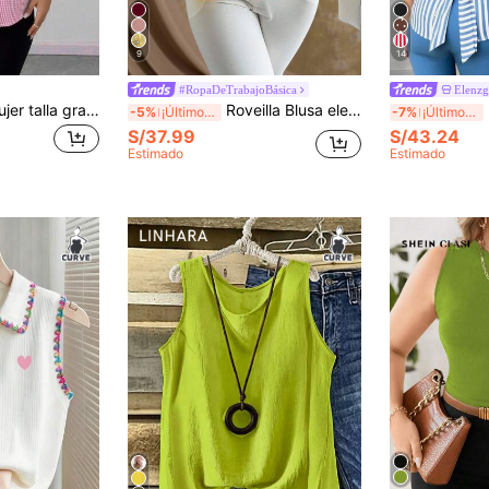
9
14
#RopaDeTrabajoBásica
Elenz
Maweii Blusa de mujer talla grande con cuello tipo polo y parche a cuadros
Roveilla Blusa elegante de manga corta con cuello cuadrado y botones, color rosa claro, para mujer talla grande, para fiesta y verano
E
-5%
¡Últimos 3 días
-7%
¡Últimos 3 días
S/37.99
S/43.24
Estimado
Estimado