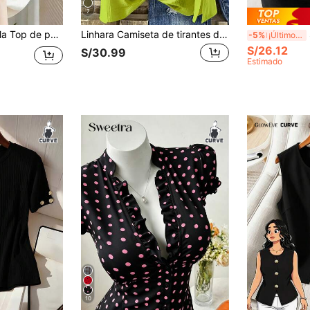
7
o polo, bordado de corazón y borde de dientes de perro colorido, talla grande para mujer
Linhara Camiseta de tirantes de unicolor talla grande, versátil para el verano
S
-5%
¡Últimos 3 días
S/26.12
S/30.99
Estimado
10