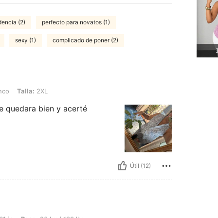
dencia (2)
perfecto para novatos (1)
sexy (1)
complicado de poner (2)
1
: 2XL
nco
Talla:
2XL
e quedara bien y acerté
Útil (12)