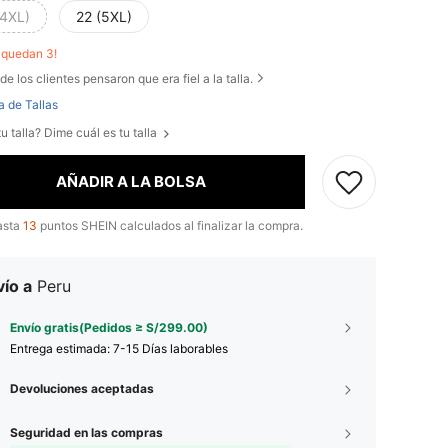
(4XL)
22 (5XL)
o quedan 3!
de los clientes pensaron que era fiel a la talla.
a de Tallas
u talla? Dime cuál es tu talla
AÑADIR A LA BOLSA
asta
13
puntos SHEIN calculados al finalizar la compra.
ío a
Peru
Envío gratis(Pedidos ≥ S/299.00)
Entrega estimada:
7-15 Días laborables
Devoluciones aceptadas
Seguridad en las compras