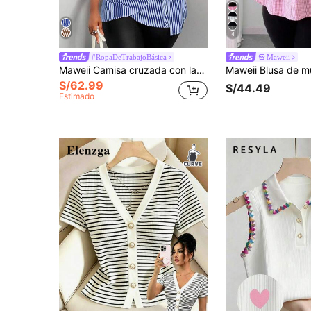
4
#RopaDeTrabajoBásica
Maweii
Maweii Camisa cruzada con lazo y diseño de rayas para tallas grandes de verano
S/62.99
S/44.49
Estimado