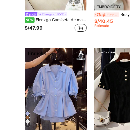
Resyla Top de punto sin mangas con cuell
Elenzga CURVE
-7%
¡Últimos 3 días
Elenzga Camiseta de manga corta casual versátil de uso diario con cuello en V y rayas para mujer de talla grande
NEW
S/40.45
Estimado
S/47.99
5