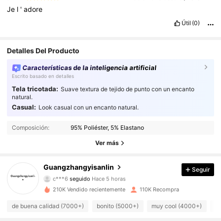
Je
l
'
adore
Útil
(0)
Detalles Del Producto
Características de la inteligencia artificial
Escrito basado en detalles
Tela tricotada:
Suave textura de tejido de punto con un encanto
natural.
Casual:
Look casual con un encanto natural.
11K Seguidores
4.89
Composición:
95% Poliéster, 5% Elastano
11K Seguidores
4.89
Ver más
11K Seguidores
4.89
Guangzhangyisanlin
Seguir
c***6
seguido
Hace 5 horas
11K Seguidores
4.89
210K Vendido recientemente
110K Recompra
de buena calidad (7000+)
bonito (5000+)
muy cool (4000+)
co
11K Seguidores
4.89