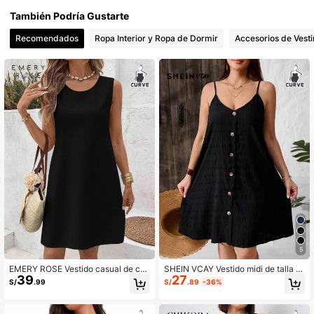
11K Seguidores
4.89
También Podría Gustarte
Recomendados
Ropa Interior y Ropa de Dormir
Accesorios de Vesti
11K Seguidores
4.89
11K Seguidores
4.89
11K Seguidores
4.89
11K Seguidores
4.89
11K Seguidores
4.89
5
EMERY ROSE Vestido casual de cu
SHEIN VCAY Vestido midi de talla gr
39
27
ello redondo sin mangas, talla grand
ande para mujer, informal, holgado,
S/
.99
S/
.89
-36%
e, adecuado para el verano
de un solo pecho con tirantes