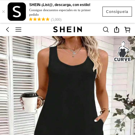
SHEIN-¡List@, descarga, con estilo!
×
Consigue descuentos especiales en tu primer
Consíguela
pedido
(5,000)