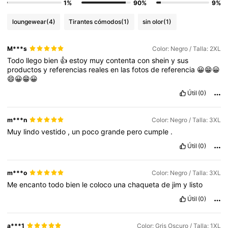
1%
90%
9%
loungewear
(4)
Tirantes cómodos
(1)
sin olor
(1)
M***s
Color: Negro / Talla: 2XL
Todo
llego
bien
👍
estoy
muy
contenta
con
shein
y
sus
productos
y
referencias
reales
en
las
fotos
de
referencia
😀😁😀
😄😀😁😀
Útil
(0)
m***n
Color: Negro / Talla: 3XL
Muy
lindo
vestido
,
un
poco
grande
pero
cumple
.
Útil
(0)
m***o
Color: Negro / Talla: 3XL
Me
encanto
todo
bien
le
coloco
una
chaqueta
de
jim
y
listo
Útil
(0)
a***1
Color: Gris Oscuro / Talla: 1XL