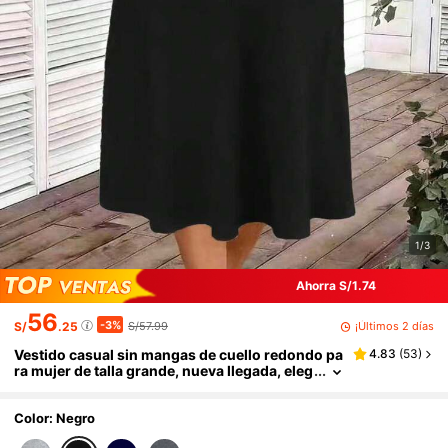
1/3
Ahorra S/1.74
56
-3%
¡Últimos 2 días
S/
.25
S/57.99
Vestido casual sin mangas de cuello redondo pa
4.83
(
53
)
ra mujer de talla grande, nueva llegada, eleg
ante negro para primavera/verano/otoño
Color: Negro