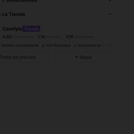
4.80
1.1K
37K
 La Tienda
4.80
1.1K
37K
4.80
1.1K
37K
Comfylo
4.80
1.1K
37K
Calificación
Artículos
Seguidores
d***a
seguido
Hace 5 horas
4.80
1.1K
37K
 Vendido recientemente
51K Recompra
Incremento de seguidores de 21%
4.80
1.1K
37K
Todos los artículos
Seguir
4.80
1.1K
37K
4.80
1.1K
37K
4.80
1.1K
37K