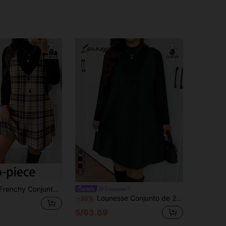
8
 Top de manga larga de unicolor y vestido sin mangas a cuadros de talla grande
Lounesse
Lounesse Conjunto de 2 piezas para mujer talla grande: vestido minimalista de unicolor sin mangas & top de manga larga
-35%
S/63.69