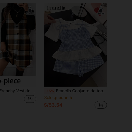
grande talla + Blusa de manga larga con cuello alto - Vestido mini a cuadros - Vestido a cuadros marrón - Vestido a cuadros para mujer - Conjunto de 2 piezas a cuadros para mujer - Nuevo conjunto de 2 piezas para fiesta de Año Nuevo
Franclia Conjunto de top de manga corta y shorts con diseño de cuadros y bloques de color dulce para tallas grandes
-15%
Solo quedan 5
S/53.54