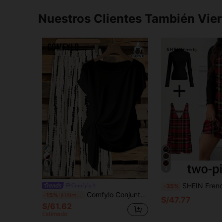
Nuestros Clientes También Vie
16
4
SHEIN Frenchy Conjunto de 2 piezas: Vestido sin mangas con estampado de cuadros casual & Camiseta de manga 
Comfylo
-35%
Comfylo Conjunto de pantalones casuales para mujer de talla grande con estampado geométrico romántico simple, conjunto de 2 piezas de talla grande, conjunto de vacaciones, atuendo de verano
-15%
¡Últimos 3 días
S/47.77
S/61.62
Estimado