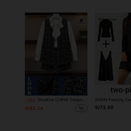
GlowEve CURVE Conjunto de 2 piezas talla grande para mujer, top sin mangas y shorts, casual
-35%
S/73.99
S/82.54