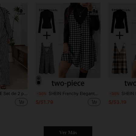
adros y pantalones informales para tallas grandes, otoño
SHEIN Frenchy Elegante conjunto de 2 piezas con estampado de pata de gallo para mujer talla grande, adecuado para otoño/invierno, Año Nuevo, fiesta de música, color negro
SHEIN Frenchy Vestido casual de 2 piezas con cuello en V, tirantes anchos y sin mangas a cuadros, talla 
-30%
-30%
S/51.79
S/53.19
Ver Más