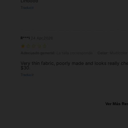
Lindooo
Traducir
R***i
24 Apr,2026
Adecuado general: La talla corresponde, Color: Multicolor, Talla: 2X
Adecuado general:
La talla corresponde
Color:
Multicolor
Very thin fabric, poorly made and looks really ch
$30.
Traducir
Ver Más Re