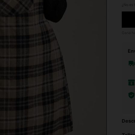
¿No es t
Gana h
Env
Descr
Talla