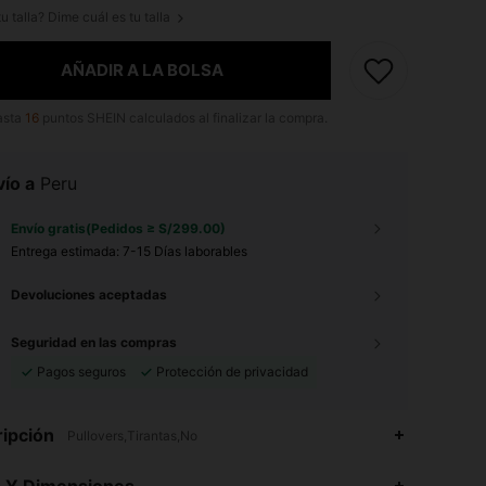
u talla? Dime cuál es tu talla
AÑADIR A LA BOLSA
asta
16
puntos SHEIN calculados al finalizar la compra.
ío a
Peru
Envío gratis(Pedidos ≥ S/299.00)
Entrega estimada:
7-15 Días laborables
Devoluciones aceptadas
Seguridad en las compras
Pagos seguros
Protección de privacidad
ipción
Pullovers,Tirantas,No
4.80
1.1K
37K
s Y Dimensiones