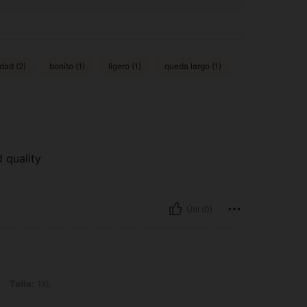
dad (2)
bonito (1)
ligero (1)
queda largo (1)
d quality
Útil (0)
L
Talla:
1XL