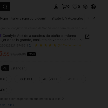
0
0
a. Press Enter to select.
Ropa interior y ropa para dormir
Bisutería Y Accesorios
Zapatos
H
Comfylo Vestido a cuadros de otoño e invierno para mujer de talla grande, conjunto de verano de San Valentín para mujer de cuello semi-alto y manga larga para salidas casuales, conjunto de dos piezas al estilo de dinero antiguo, conjunto de dos piezas para vacaciones para mujer
Comfylo Vestido a cuadros de otoño e invierno
ujer de talla grande, conjunto de verano de San
ín para mujer de cuello semi-alto y manga larga
z25092922715745611
(10 Comentarios)
alidas casuales, conjunto de dos piezas al estilo
6
ero antiguo, conjunto de dos piezas para
.55
S/86.99
-35%
ICE AND AVAILABILITY
ones para mujer
PE
Estándar
(0XL)
38 (1XL)
40 (2XL)
42 (3XL)
(4XL)
de los clientes pensaron que era fiel a la talla.
a de Tallas