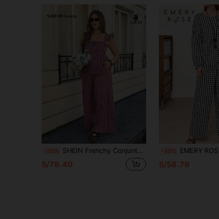
SHEIN Frenchy Conjunto de 2 piezas con cuello cuadrado y rayas para mujer talla grande, versátil para el uso diario y casual
EMERY ROSE Set de 2 piezas de camisa de manga larga a cu
-20%
-30%
S/78.40
S/58.79