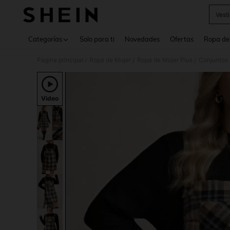
Vest
Use up 
Categorías
Solo para ti
Novedades
Ofertas
Ropa de
Página principal
Ropa de Mujer
Ropa de Mujer Plus
Conjuntos 
/
/
/
Video