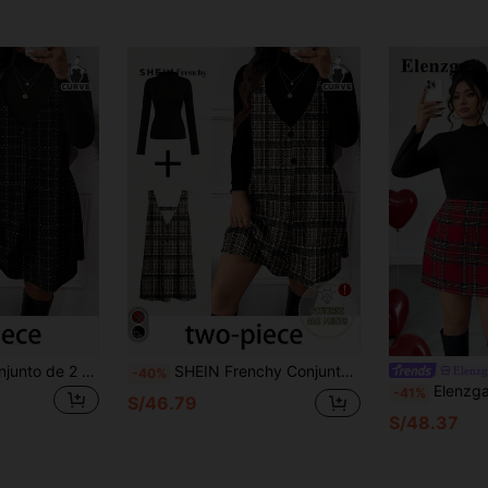
SHEIN Frenchy Conjunto de 2 piezas de mujer de talla grande con estampado elegante a cuadros y navideño, adecuado para otoño/invierno, Año Nuevo, fiesta de música, conjunto de 2 piezas en negro
SHEIN Frenchy Conjunto de 2 piezas de talla grande con estampado de cuadros elegante, informal para otoño/invierno
Elenz
-40%
Elenzga Conjunto de 2 piezas elegante de tal
-41%
S/46.79
S/48.37