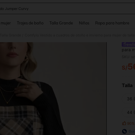
ido Jumper Curvy
and down arrow keys to navigate search Búsqueda reciente and Busca y Encuentr
 mujer
Trajes de baño
Talla Grande
Niños
Ropa para hombre
Talla Grande
/
para m
Valent
SKU: s
para s
5
de din
S/
PR
vacaci
Talla
36 
44 
90%
Guí