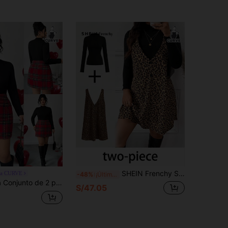
SHEIN Frenchy Set de 2 piezas para mujer talla grande: Top minimalista de cuello alto y manga larga, y vestido con estampado de leopardo
ga CURVE
-48%
¡Últimos 2 días
la grande para mujer con camiseta de manga larga de cuello alto en unicolor y falda midi a cuadros
S/47.05