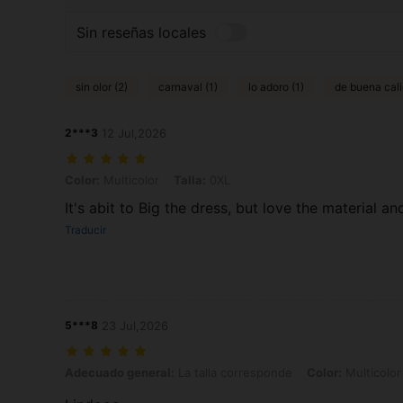
Sin reseñas locales
sin olor (2)
carnaval (1)
lo adoro (1)
de buena cali
2***3
12 Jul,2026
Color: Multicolor, Talla: 0XL
Color:
Multicolor
Talla:
0XL
It's abit to Big the dress, but love the material an
Traducir
5***8
23 Jul,2026
Adecuado general: La talla corresponde, Color: Multicolor, Talla: 1X
Adecuado general:
La talla corresponde
Color:
Multicolor