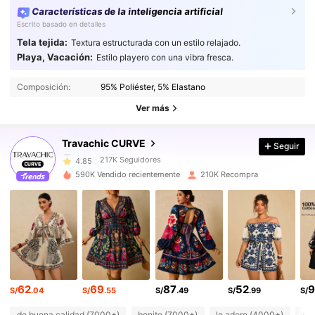
Características de la inteligencia artificial
Escrito basado en detalles
Tela tejida:
Textura estructurada con un estilo relajado.
Playa, Vacación:
Estilo playero con una vibra fresca.
217K Seguidores
4.85
Composición:
95% Poliéster, 5% Elastano
217K Seguidores
4.85
Ver más
217K Seguidores
4.85
217K Seguidores
4.85
Travachic CURVE
Seguir
217K Seguidores
4.85
590K Vendido recientemente
210K Recompra
217K Seguidores
4.85
217K Seguidores
4.85
217K Seguidores
4.85
217K Seguidores
4.85
217K Seguidores
4.85
62
69
87
52
9
217K Seguidores
4.85
S/
.04
S/
.55
S/
.49
S/
.99
S/
de buena calidad (7000+)
bonito (7000+)
lo adoro (4000+)
mu