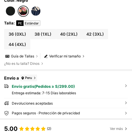
Madre, talla grande
Color: Negro
Talla
:
PE
Estándar
36
(0XL)
38
(1XL)
40
(2XL)
42
(3XL)
44
(4XL)
Guía de Tallas
Verificar mi tamaño
¿No es tu talla? Dinos
Envío a
Peru
Envío gratis(Pedidos ≥ S/299.00)
Entrega estimada:
7-15 Días laborables
Devoluciones aceptadas
Pagos seguros · Protección de privacidad
5.00
(2)
Ver más