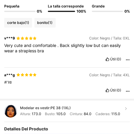
Pequeña
La talla corresponde
Grande
0%
100%
0%
corte bajo
(1)
bonito
(1)
v***9
Color: Negro / Talla: 0XL
Very
cute
and
comfortable
.
Back
slightly
low
but
can
easily
wear
a
strapless
bra
Útil
(0)
a***g
Color: Negro / Talla: 4XL
สวย
Útil
(0)
Modelar es vestir:
PE 38 (1XL)
Altura:
173.0
Busto:
105.0
Cintura:
84.0
Caderas:
115.0
Detalles Del Producto