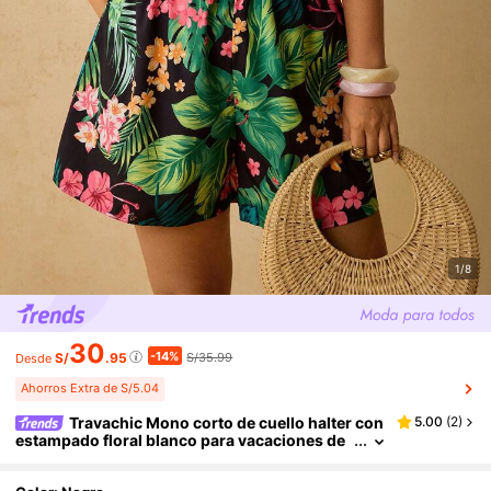
1/8
30
-14%
S/
.95
S/35.99
Desde
Ahorros Extra de S/5.04
Travachic Mono corto de cuello halter con
5.00
(
2
)
estampado floral blanco para vacaciones de
verano, mono con lazo en la cintura, mono ca
sual de estilo pastoral occidental para el Día de la