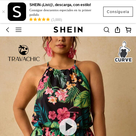
SHEIN-¡List@, descarga, con estilo!
×
Consigue descuentos especiales en tu primer
Consíguela
pedido
(5,000)