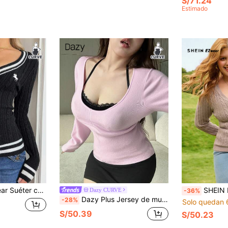
S/71.24
Estimado
patrón de caballero para mujer de talla grande en otoño/invierno
SHEIN EZwear Suéter de cuello 
Dazy CURVE
-36%
Dazy Plus Jersey de mujer de talla grande con cuello en V, de color liso y ajustado, color rosa, para otoño/invierno
-28%
Solo quedan 
S/50.39
S/50.23