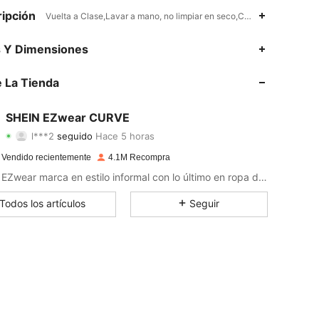
ipción
Vuelta a Clase,Lavar a mano, no limpiar en seco,Canalé,Ribete en c
4.90
6.9K
397K
s Y Dimensiones
4.90
6.9K
397K
 La Tienda
4.90
6.9K
397K
SHEIN EZwear CURVE
l***2
seguido
Hace 5 horas
4.90
6.9K
397K
Calificación
Artículos
Seguidores
 Vendido recientemente
4.1M Recompra
4.90
6.9K
397K
SHEIN EZwear marca en estilo informal con lo último en ropa desenfadada.
4.90
6.9K
397K
Todos los artículos
Seguir
4.90
6.9K
397K
4.90
6.9K
397K
4.90
6.9K
397K