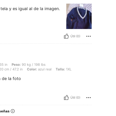
ela y es igual al de la imagen.
Útil (0)
90 kg / 198 lbs, Caderas: 130 cm / 51 in, Cintura: 103 cm / 41 in, Busto: 120 cm / 4
65 in
Peso:
90 kg / 198 lbs
0 cm / 47.2 in
Color:
azul real
Talla:
1XL
 de la foto
Útil (0)
señas