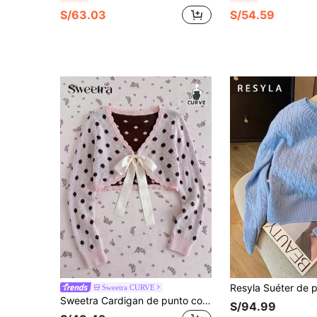
S/63.03
S/54.59
Sweetra CURVE
Sweetra Cardigan de punto con lazo delantero estilo vintage dulce con lunares para mujer talla grande, adecuado para atuendos de primavera, verano y otoño, adecuado para atuendos de uso diario, adecuado para atuendos de vacaciones, cardigan de punto con lunares redondos rosa vintage
S/94.99