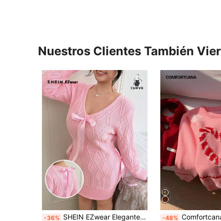
Nuestros Clientes También Vie
SHEIN EZwear Elegante y de moda suéter de punto largo de rombos en color rosa, ropa de mujer, suéteres rosas, suéter de primavera, cárdigan rosa para mujer
Comfortcana Jersey de punto jacquard con diseño de corazón de moda en col
-36%
-48%