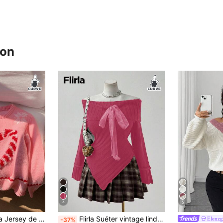
ron
4
5
or rosa, jersey casual y dulce para uso diario y versátil, otoño/invierno
Flirla Suéter vintage lindo de punto grueso con dobladillo asimétrico, hombros descubiertos y lazo
Elenz
-37%