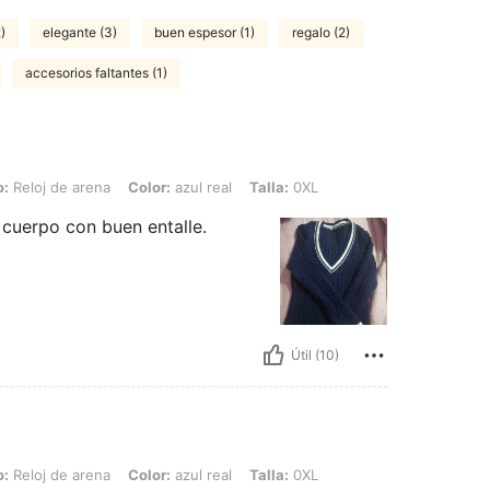
)
elegante (3)
buen espesor (1)
regalo (2)
accesorios faltantes (1)
rena, Color: azul real, Talla: 0XL
o:
Reloj de arena
Color:
azul real
Talla:
0XL
 cuerpo con buen entalle.
Útil (10)
rena, Color: azul real, Talla: 0XL
o:
Reloj de arena
Color:
azul real
Talla:
0XL