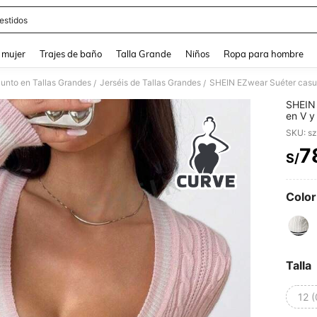
estidos
and down arrow keys to navigate search Búsqueda reciente and Busca y Encuentr
 mujer
Trajes de baño
Talla Grande
Niños
Ropa para hombre
Punto en Tallas Grandes
Jerséis de Tallas Grandes
/
/
SHEIN 
en V y
talla 
SKU: s
7
S/
PR
Color
Talla
12 