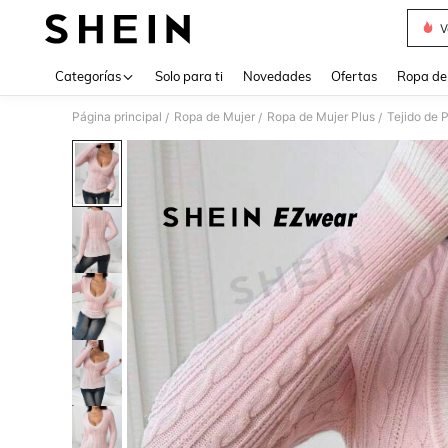
V
Use up 
Categorías
Solo para ti
Novedades
Ofertas
Ropa de
Página principal
Ropa de Mujer
Ropa de Mujer Plus
Tejido de 
/
/
/