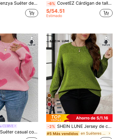
r de 2 en 1 con hombros descubiertos y contraste de color
CovetEZ Cárdigan de talla grande con botones y cuello en V profundo, unicolor, sexy, para otoño/invierno
-6%
S/54.51
Estimado
12
Ahorro de S/1.16
SHEIN LUNE Jersey de cuello redondo de unicolor talla grande, informal para otoño/invierno
ga CURVE
-2%
stampado de corazón para talla grande, otoño/invierno
en Suéteres de talla grande
#5 Más vendidos