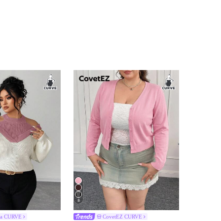
8
ga CURVE
CovetEZ CURVE