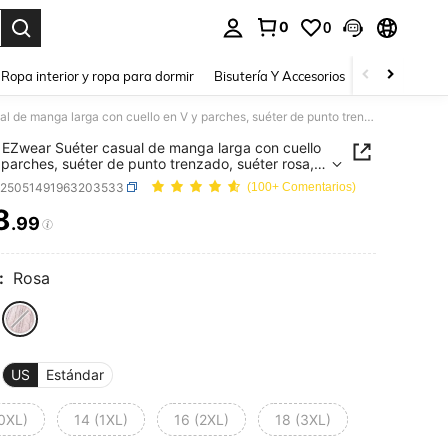
0
0
a. Press Enter to select.
Ropa interior y ropa para dormir
Bisutería Y Accesorios
Zapatos
H
SHEIN EZwear Suéter casual de manga larga con cuello en V y parches, suéter de punto trenzado, suéter rosa, talla grande, para otoño/invierno
EZwear Suéter casual de manga larga con cuello
 parches, suéter de punto trenzado, suéter rosa,
grande, para otoño/invierno
z25051491963203533
(100+ Comentarios)
8
.99
ICE AND AVAILABILITY
:
Rosa
US
Estándar
(0XL)
14 (1XL)
16 (2XL)
18 (3XL)