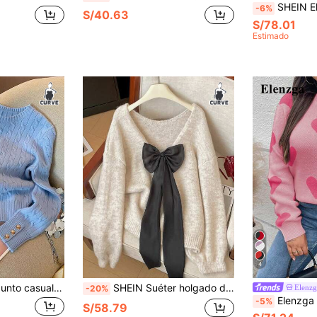
SHEIN Elenzya Suéter de muje
-6%
S/40.63
S/78.01
Estimado
4
Resyla Suéter de punto casual de cuello redondo y manga larga para mujer de talla grande, otoño/invierno
SHEIN Suéter holgado de punto con cuello en V y manga larga, con lazo, cómodo y de corte suelto para mujer
Elenz
-20%
Elenzga Suéter casual con e
-5%
S/58.79