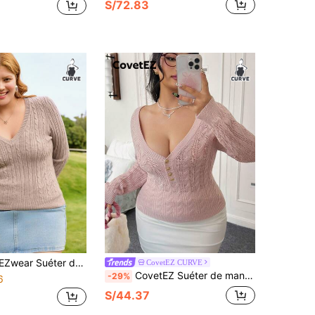
S/72.83
alto vintage de talla grande con tejido de cable, para otoño/invierno
CovetEZ CURVE
CovetEZ Suéter de manga larga ajustado con cuello en V profundo de unicolor para tallas grandes en otoño/invierno
-29%
6
S/44.37