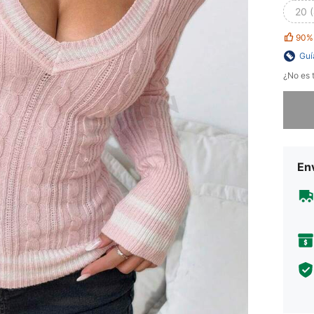
20 
90%
Guí
¿No es t
Lo sent
Env