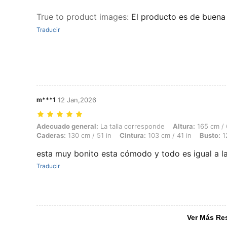
True to product images
:
El producto es de buena t
Traducir
m***1
12 Jan,2026
Adecuado general: La talla corresponde, Altura: 165 cm / 65 in, Peso: 
Adecuado general:
La talla corresponde
Altura:
165 cm / 
Caderas:
130 cm / 51 in
Cintura:
103 cm / 41 in
Busto:
12
esta muy bonito esta cómodo y todo es igual a la
Traducir
Ver Más Re