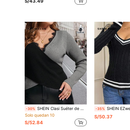
S/43.49
SHEIN Clasi Suéter de mujer de talla grande con cuello en V de manga larga, de color contrastante, versátil, clásico y cómodo. Suéter de punto para mujer, suéter negro, tops de punto para mujer, suéter de dos tonos para otoño/invierno
SHEIN EZwear Suéter casual de manga larga con cuello en V a rayas y 
-30%
-35%
Solo quedan 10
S/50.37
S/52.84