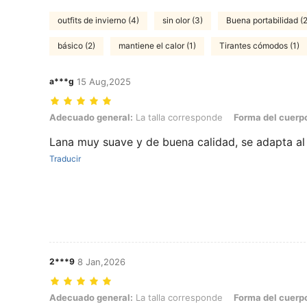
outfits de invierno (4)
sin olor (3)
Buena portabilidad (2
básico (2)
mantiene el calor (1)
Tirantes cómodos (1)
a***g
15 Aug,2025
Adecuado general: La talla corresponde, Forma del cuerpo: Reloj de a
Adecuado general:
La talla corresponde
Forma del cuerp
Lana muy suave y de buena calidad, se adapta al
Traducir
2***9
8 Jan,2026
Adecuado general: La talla corresponde, Forma del cuerpo: Reloj de a
Adecuado general:
La talla corresponde
Forma del cuerp