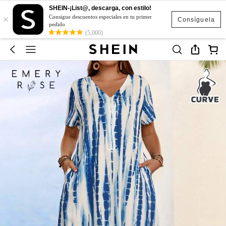
SHEIN-¡List@, descarga, con estilo!
×
Consigue descuentos especiales en tu primer
Consíguela
pedido
(5,000)