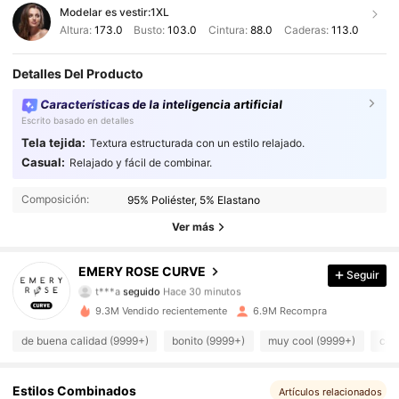
Modelar es vestir:
1XL
Altura:
173.0
Busto:
103.0
Cintura:
88.0
Caderas:
113.0
Detalles Del Producto
Características de la inteligencia artificial
Escrito basado en detalles
Tela tejida:
Textura estructurada con un estilo relajado.
Casual:
Relajado y fácil de combinar.
1M Seguidores
4.86
Composición:
95% Poliéster, 5% Elastano
1M Seguidores
4.86
Ver más
1M Seguidores
4.86
EMERY ROSE CURVE
Seguir
t***a
seguido
Hace 30 minutos
1M Seguidores
4.86
9.3M Vendido recientemente
6.9M Recompra
de buena calidad (9999+)
bonito (9999+)
muy cool (9999+)
com
1M Seguidores
4.86
1M Seguidores
4.86
Estilos Combinados
Artículos relacionados