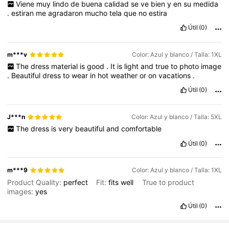
Viene
muy
lindo
de
buena
calidad
se
ve
bien
y
en
su
medida
.
estiran
me
agradaron
mucho
tela
que
no
estira
Útil
(0)
m***v
Color: Azul y blanco / Talla: 1XL
The
dress
material
is
good
.
It
is
light
and
true
to
photo
image
.
Beautiful
dress
to
wear
in
hot
weather
or
on
vacations
.
Útil
(0)
J***n
Color: Azul y blanco / Talla: 5XL
The
dress
is
very
beautiful
and
comfortable
Útil
(0)
m***9
Color: Azul y blanco / Talla: 1XL
Product Quality:
perfect
Fit:
fits
well
True to product
images:
yes
Útil
(0)