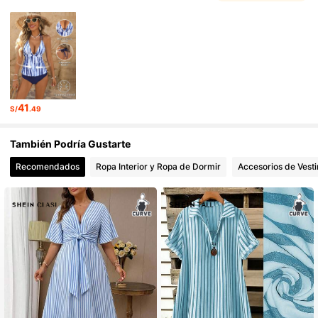
1M Seguidores
4.86
1M Seguidores
4.86
1M Seguidores
4.86
41
S/
.49
1M Seguidores
4.86
También Podría Gustarte
1M Seguidores
4.86
Recomendados
Ropa Interior y Ropa de Dormir
Accesorios de Vesti