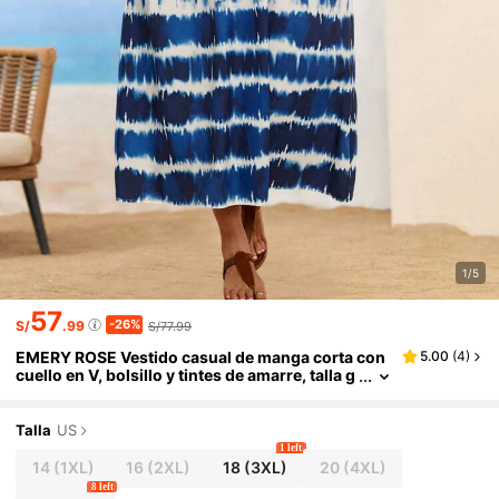
1/5
57
-26%
S/
.99
S/77.99
EMERY ROSE Vestido casual de manga corta con
5.00
(
4
)
cuello en V, bolsillo y tintes de amarre, talla g
rande, verano
Talla
US
1 left
14
(1XL)
16
(2XL)
18
(3XL)
20
(4XL)
8 left