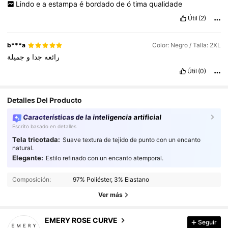
Lindo
e
a
estampa
é
bordado
de
ó
tima
qualidade
Útil
(2)
b***a
Color: Negro / Talla: 2XL
رائعه
جدا
و
جميلة
Útil
(0)
Detalles Del Producto
Características de la inteligencia artificial
Escrito basado en detalles
Tela tricotada:
Suave textura de tejido de punto con un encanto
natural.
Elegante:
Estilo refinado con un encanto atemporal.
1M Seguidores
4.86
Composición:
97% Poliéster, 3% Elastano
1M Seguidores
4.86
Ver más
1M Seguidores
4.86
EMERY ROSE CURVE
Seguir
5***6
seguido
Hace 1 horas