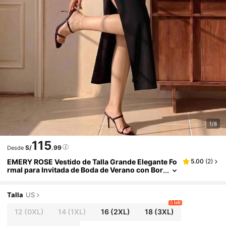
1/8
115
S/
.99
Desde
EMERY ROSE Vestido de Talla Grande Elegante Fo
5.00
(
2
)
rmal para Invitada de Boda de Verano con Bor
dado Floral para Gimnasio, Noche, Novia, Fie
sta de Té Negro y Uso Diario
Talla
US
5 left
12
(0XL)
14
(1XL)
16
(2XL)
18
(3XL)