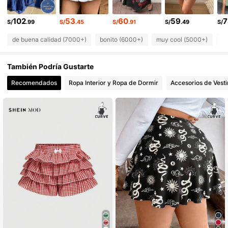
79K Seguidores
4.88
102
53
60
59
7
S/
.99
S/
.45
S/
.91
S/
.49
S/
de buena calidad (7000+)
bonito (6000+)
muy cool (5000+)
co
También Podría Gustarte
Recomendados
Ropa Interior y Ropa de Dormir
Accesorios de Vesti