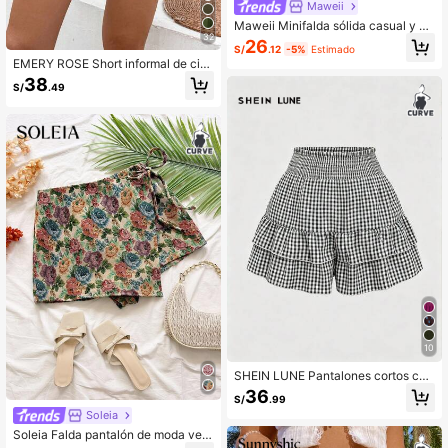
Maweii
Maweii Minifalda sólida casual y ve
32
rsátil para citas/salidas para mujer t
26
S/
.12
-5%
Estimado
alla grande
EMERY ROSE Short informal de cint
ura alta de unicolor en talla grande
38
S/
.49
10
SHEIN LUNE Pantalones cortos con
volantes a cuadros en blanco y neg
36
S/
.99
ro, adelgazantes, para primavera/v
Soleia
erano
Soleia Falda pantalón de moda vers