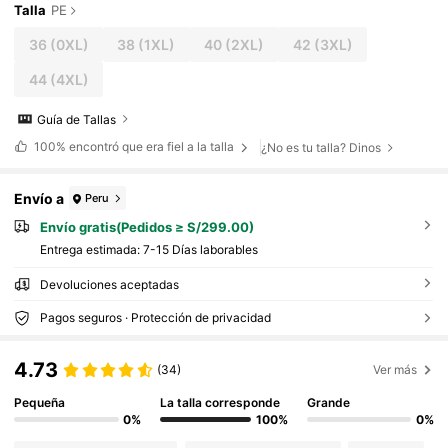
Talla
PE
36
(0XL)
38
(1XL)
40
(2XL)
42
(3XL)
44
(4XL)
Guía de Tallas
100%
encontró que era fiel a la talla
¿No es tu talla? Dinos
Envío a
Peru
Envío gratis(Pedidos ≥ S/299.00)
Entrega estimada:
7-15 Días laborables
Devoluciones aceptadas
Pagos seguros · Protección de privacidad
4.73
(34)
Ver más
Pequeña
La talla corresponde
Grande
0%
100%
0%