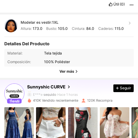
Útil
(0)
Modelar es vestir:
1XL
Altura:
173.0
Busto:
105.0
Cintura:
84.0
Caderas:
115.0
Detalles Del Producto
79K Seguidores
4.88
Material:
Tela tejida
79K Seguidores
4.88
Composición:
100% Poliéster
79K Seguidores
4.88
Ver más
79K Seguidores
4.88
Sunnyshic CURVE
Seguir
79K Seguidores
4.88
E***e
seguido
Hace 1 horas
79K Seguidores
4.88
410K Vendido recientemente
120K Recompra
79K Seguidores
4.88
79K Seguidores
4.88
79K Seguidores
4.88
79K Seguidores
4.88