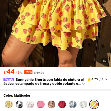
1/7
44
-27%
S/
.49
S/60.99
Sunnyshic Shorts con falda de cintura el
4.73
(
34
)
ástica, estampado de fresa y doble volante e
n el bajo, talla grande
Color: Multicolor