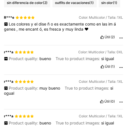
sin diferencia de color
(2)
outfits de vacaciones
(1)
sin olor
(1)
R***e
Color: Multicolor / Talla: 1XL
Los
colores
y
el
dise
ñ
o
es
exactamente
como
en
las
im
á
genes
,
me
encant
ó,
es
fresca
y
muy
linda
❤️
Útil
(2)
r***a
Color: Multicolor / Talla: 0XL
Product quality:
bueno
True to product images:
si
igual
Útil
(1)
r***a
Color: Multicolor / Talla: 1XL
Product quality:
muy
bueno
True to product images:
si
ogual
Útil
(0)
r***a
Color: Multicolor / Talla: 1XL
Product quality:
bueno
True to product images:
si
igual