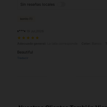
Sin reseñas locales
bonito (1)
s***x
19 Jul,2026
Adecuado general: La talla corresponde, Color: Blanco, Talla: 1XL
Adecuado general:
La talla corresponde
Color:
Blanco
T
Beautiful
Traducir