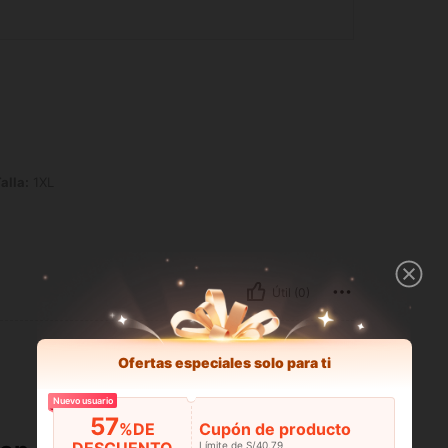
alla:
1XL
Útil (0)
Ofertas especiales solo para ti
Nuevo usuario
57
%DE
Cupón de producto
DESCUENTO
Límite de S/40.79