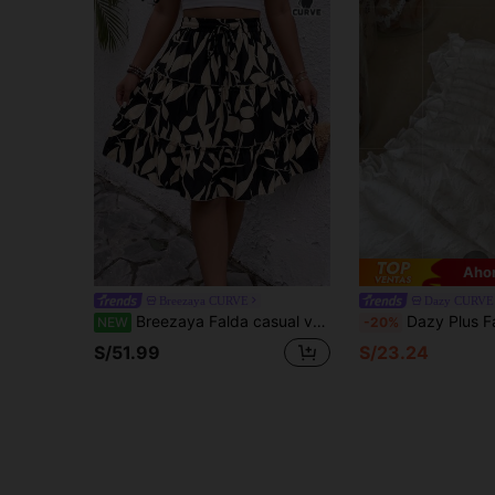
Ahor
Breezaya CURVE
Dazy CURVE
Breezaya Falda casual versátil de uso diario con estampado integral y plisada para mujer talla grande
Dazy Plus Falda plisada y con capas de encaje y malla con lazo en el bajo
NEW
-20%
S/51.99
S/23.24