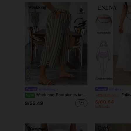
26
Weeklong
Enliva
Weeklong Pantalones largos de mujer talla grande con estampado de rayas asimétricas, pantalones largos de oficina con estampado de rayas naranjas que estilizan la figura, pantalones de pierna ancha estilo Old Money, adecuados para graduación, vacaciones, Día de San Valentín, festival de música, Día de la Madre, Halloween, Acción de Gracias, Pascua, Día Nacional, baile de graduación, cita, temporada de bodas, salidas y talla grande
Enliva Falda con abertura de encaje blan
NEW
-4%
¡Últimos 3 días
S/60.64
S/55.49
Estimado