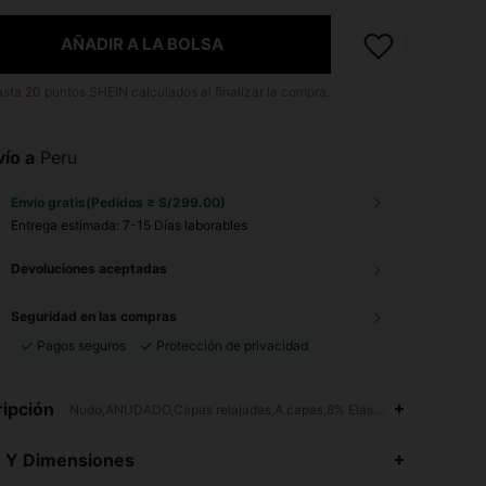
AÑADIR A LA BOLSA
asta
20
puntos SHEIN calculados al finalizar la compra.
ío a
Peru
Envío gratis(Pedidos ≥ S/299.00)
Entrega estimada:
7-15 Días laborables
Devoluciones aceptadas
Seguridad en las compras
Pagos seguros
Protección de privacidad
ipción
Nudo,ANUDADO,Capas relajadas,A capas,8% Elastano,92% Poliamid
4.78
1.4K
67K
s Y Dimensiones