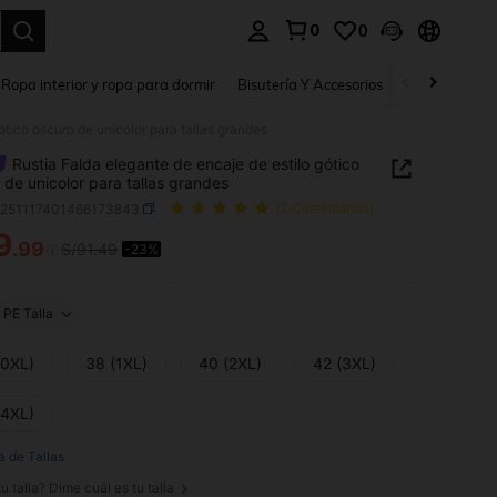
0
0
a. Press Enter to select.
Ropa interior y ropa para dormir
Bisutería Y Accesorios
Zapatos
H
ótico oscuro de unicolor para tallas grandes
Rustia Falda elegante de encaje de estilo gótico
 de unicolor para tallas grandes
z251117401466173843
(1 Comentarios)
9
.99
S/91.49
-23%
ICE AND AVAILABILITY
PE Talla
(0XL)
38 (1XL)
40 (2XL)
42 (3XL)
(4XL)
a de Tallas
u talla? Dime cuál es tu talla