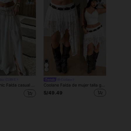
shic CURVE
Coolane
 de encaje plisado para mujer talla grande, para uso diario y salidas
Coolane Falda de mujer talla grande blanca para verano y otoño, estilo boho, rave y concierto, asimétrica con volantes, flecos, tela de malla transpirable, cintura media, oversize y favorecedora
S/49.49