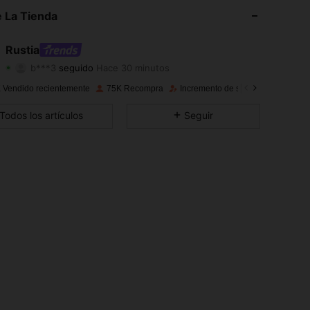
4.78
1.4K
67K
 La Tienda
4.78
1.4K
67K
Rustia
b***3
seguido
Hace 30 minutos
4.78
1.4K
67K
Calificación
Artículos
Seguidores
 Vendido recientemente
75K Recompra
Incremento de seguidores de 31%
4.78
1.4K
67K
Todos los artículos
Seguir
4.78
1.4K
67K
4.78
1.4K
67K
4.78
1.4K
67K
4.78
1.4K
67K
4.78
1.4K
67K