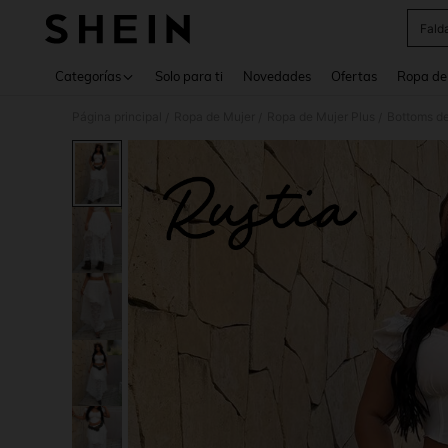
Fald
Use up 
Categorías
Solo para ti
Novedades
Ofertas
Ropa de
Página principal
Ropa de Mujer
Ropa de Mujer Plus
Bottoms de
/
/
/