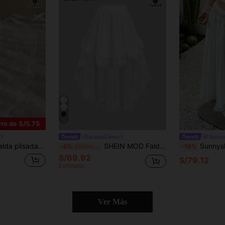
12
ro de S/5.75
#EncantoEtéreo
Sunny
, para mujer talla grande, versátil para playa y vacaciones, uso casual
SHEIN MOD Falda de encaje blanco con dobladillo asimétrico de talla grande, vestidos largos elegantes de estilo palacio de verano retro para mujeres, despedida de soltera, picnic, fiesta en el jardín
Sunnyshic Falda casual versátil
-4%
¡Últimos 3 días
-18%
S/69.92
S/79.12
Estimado
Ver Más