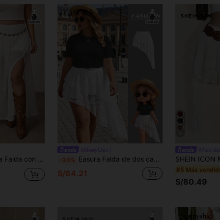
Por tiempo limitado
Pedidos de +S/169.98
10
#MessyChic
#Pura del
co sexy para mujer talla grande, adecuada para uso diario, citas, vacaciones, estilo bohemio
Easura Falda de dos capas con encaje y dobladillo asimétrico con pantalones cortos de para mujer de talla grande, elegante para uso al aire libre
-24%
#5 Más vendid
S/64.21
S/80.49