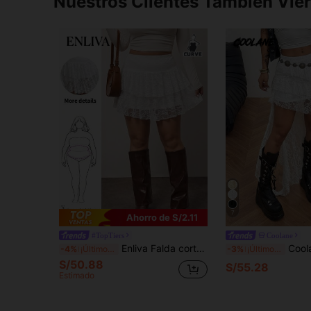
Nuestros Clientes También Vie
7
Ahorro de S/2.11
#TopTiers
Coolane
Enliva Falda corta A-line de encaje blanco para mujer talla grande, estilo con volantes, compatible con figuras de Body de manzana con caderas redondas.
Coolane Falda larga blanca de mujer talla grande para verano
-4%
¡Últimos 3 días
-3%
¡Últimos 3 días
S/50.88
S/55.28
Estimado