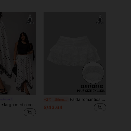
Falda romántica y linda con volantes de encaje y pliegues en capas, con pantalones cortos de , adecuada para reuniones, compras y fiestas, tallas XL-4XL, color blanco para verano
nvierno
-3%
¡Últimos 3 días
Rustia Falda de largo medio con cintura alta y vuelo, estilo coreano para chica sexy, con patchwork de encaje y lunares, talla grande
S/43.64