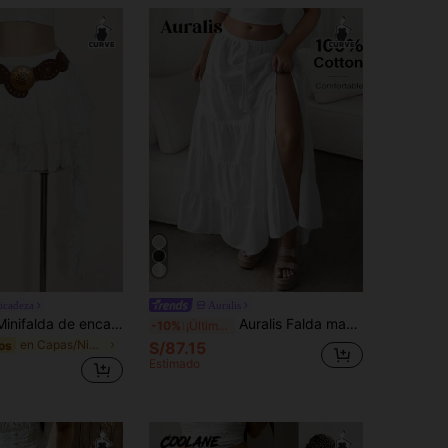
icadeza
Auralis
SHEIN ICON Minifalda de encaje blanco con volantes y shorts de seguridad para prevenir vistas debajo de la falda, ideal para vacaciones, casual, sexy, apta para verano, festivales de música, vuelta al colegio - Tallas grandes
Auralis Falda maxi de talla grande 2025 de estilo bohemio para mujer, de mezcla de lino con abertura alta, con cintura elástica y ribete de encaje, esencial para festivales de música y vacaciones, Día de San Valentín
-10%
¡Últimos 3 días
en Capas/Niveles Pantalones De Talla Grande
S/87.15
os
Estimado