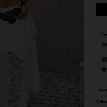
Gana h
Env
Descr
Talla