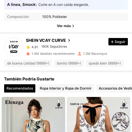
A línea, Smock:
Corte en A con caída elegante.
190K Seguidores
4.91
Composición:
100% Poliéster
190K Seguidores
4.91
Ver más
190K Seguidores
4.91
190K Seguidores
4.91
SHEIN VCAY CURVE
Seguir
190K Seguidores
4.91
1.4M Vendido recientemente
1.3M Recompra
190K Seguidores
4.91
de buena calidad (9999+)
bonito (9999+)
queda bien (9999+)
c
190K Seguidores
4.91
190K Seguidores
4.91
También Podría Gustarte
190K Seguidores
4.91
Recomendados
Ropa Interior y Ropa de Dormir
Accesorios de Vesti
190K Seguidores
4.91
190K Seguidores
4.91