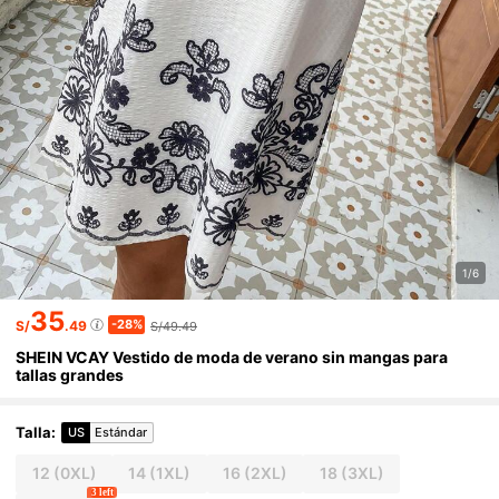
1/6
35
-28%
S/
.49
S/49.49
SHEIN VCAY Vestido de moda de verano sin mangas para
tallas grandes
Talla
:
US
Estándar
12
(0XL)
14
(1XL)
16
(2XL)
18
(3XL)
3 left