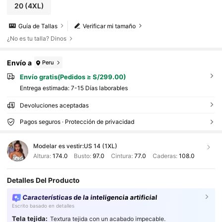
20
(4XL)
Guía de Tallas
Verificar mi tamaño
¿No es tu talla? Dinos
Envío a
Peru
Envío gratis(Pedidos ≥ S/299.00)
Entrega estimada:
7-15 Días laborables
Devoluciones aceptadas
Pagos seguros · Protección de privacidad
Modelar es vestir:
US 14 (1XL)
Altura:
174.0
Busto:
97.0
Cintura:
77.0
Caderas:
108.0
Detalles Del Producto
Características de la inteligencia artificial
Escrito basado en detalles
Tela tejida:
Textura tejida con un acabado impecable.