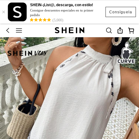
SHEIN-¡List@, descarga, con estilo!
×
Consigue descuentos especiales en tu primer
Consíguela
pedido
(5,000)