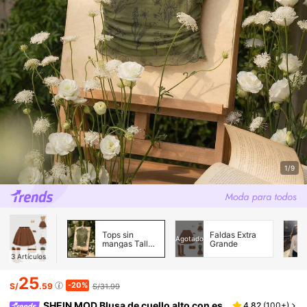
1/9
Tops sin
Faldas Extra
Agotado
mangas Tallas
Grande
Grandes
3
Artículos
25
-20%
S/
.59
S/31.99
SHEIN MOD Blusa de cuello alto con es
4.82
(
100+
)