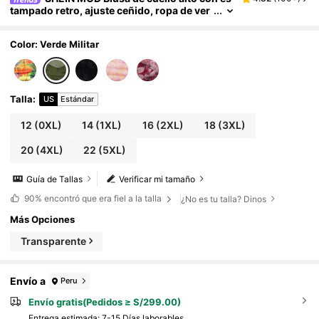
tampado retro, ajuste ceñido, ropa de ver
ano para mujer, tallas grandes
Color: Verde Militar
Talla
:
US
Estándar
12
(0XL)
14
(1XL)
16
(2XL)
18
(3XL)
20
(4XL)
22
(5XL)
Guía de Tallas
Verificar mi tamaño
90%
encontró que era fiel a la talla
¿No es tu talla? Dinos
Más Opciones
Transparente
Envío a
Peru
Envío gratis(Pedidos ≥ S/299.00)
Entrega estimada:
7-15 Días laborables