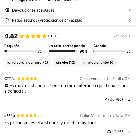
Devoluciones aceptadas
Pagos seguros · Protección de privacidad
4.82
(100+)
Ver más
Pequeña
La talla corresponde
Grande
7%
90%
3%
lo volveré a comprar
(2)
sin olor
(12)
impresionante
(9)
C***a
Color: Verde militar / Talla: 3XL
Es
muy
elasticada
.
Tiene
un
forro
interno
lo
que
la
hace
m
á
s
comoda
.
Útil
(50)
n***a
Color: Verde militar / Talla: 2XL
Es
precioso
,
es
el
á
sticado
y
queda
muy
lindo
Útil
(4)