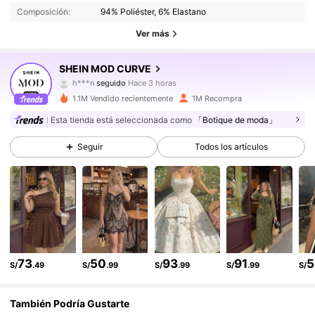
Composición:
94% Poliéster, 6% Elastano
694K Seguidores
4.86
Ver más
694K Seguidores
4.86
SHEIN MOD CURVE
694K Seguidores
4.86
1.1M Vendido recientemente
1M Recompra
694K Seguidores
4.86
Esta tienda está seleccionada como
「Botique de moda」
Seguir
Todos los artículos
694K Seguidores
4.86
694K Seguidores
4.86
694K Seguidores
4.86
694K Seguidores
4.86
73
50
93
91
5
S/
.49
S/
.99
S/
.99
S/
.99
S/
694K Seguidores
4.86
También Podría Gustarte