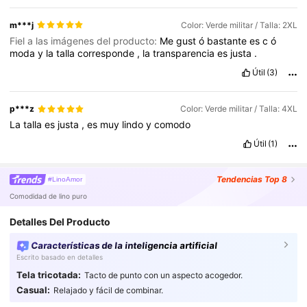
m***j
Color: Verde militar / Talla: 2XL
Fiel a las imágenes del producto:
Me
gust
ó
bastante
es
c
ó
moda
y
la
talla
corresponde
,
la
transparencia
es
justa
.
Útil
(3)
p***z
Color: Verde militar / Talla: 4XL
La
talla
es
justa
,
es
muy
lindo
y
comodo
Útil
(1)
Tendencias
Top 8
#LinoAmor
Comodidad de lino puro
Detalles Del Producto
Características de la inteligencia artificial
Escrito basado en detalles
Tela tricotada:
Tacto de punto con un aspecto acogedor.
694K Seguidores
4.86
Casual:
Relajado y fácil de combinar.