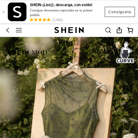
SHEIN-¡List@, descarga, con estilo!
×
Consigue descuentos especiales en tu primer
Consíguela
pedido
(5,000)