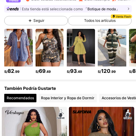
629K Seguidores
4.87
Esta tienda está seleccionada como
「Botique de moda」
Venta Flash
629K Seguidores
4.87
Seguir
Todos los artículos
629K Seguidores
4.87
629K Seguidores
4.87
629K Seguidores
4.87
82
69
93
120
8
S/
.99
S/
.49
S/
.49
S/
.99
S/
También Podría Gustarte
Recomendados
Ropa Interior y Ropa de Dormir
Accesorios de Vesti