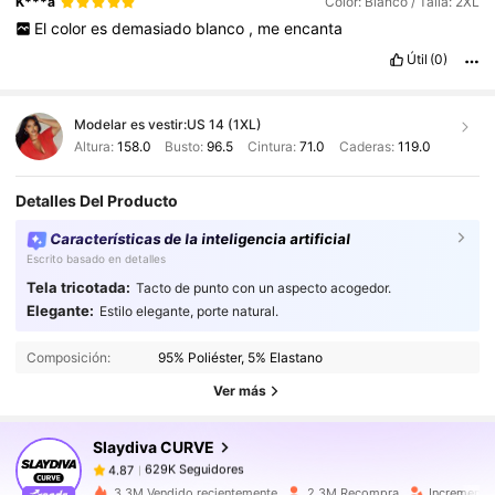
K***a
Color: Blanco / Talla: 2XL
El
color
es
demasiado
blanco
,
me
encanta
Útil
(0)
Modelar es vestir:
US 14 (1XL)
Altura:
158.0
Busto:
96.5
Cintura:
71.0
Caderas:
119.0
Detalles Del Producto
Características de la inteligencia artificial
Escrito basado en detalles
Tela tricotada:
Tacto de punto con un aspecto acogedor.
629K Seguidores
4.87
Elegante:
Estilo elegante, porte natural.
629K Seguidores
4.87
Composición:
95% Poliéster, 5% Elastano
629K Seguidores
4.87
Ver más
629K Seguidores
4.87
Slaydiva CURVE
629K Seguidores
4.87
j***1
seguido
Hace 10 horas
629K Seguidores
4.87
3.3M Vendido recientemente
2.3M Recompra
Incremento