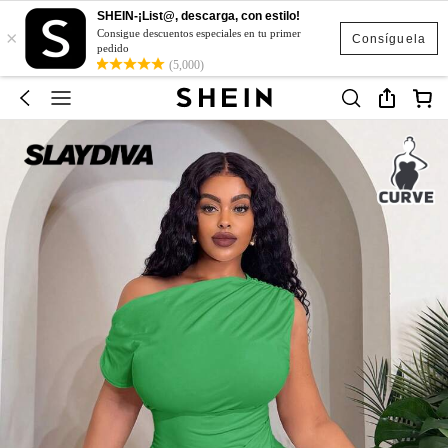
SHEIN-¡List@, descarga, con estilo!
×
Consigue descuentos especiales en tu primer
Consíguela
pedido
(5,000)