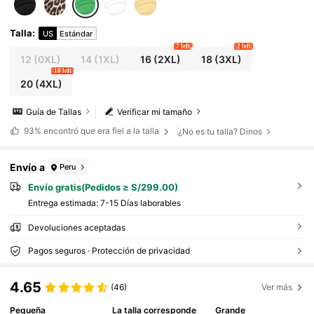
nco sólido
Talla
:
US
Estándar
7 left
2 left
12
(0XL)
14
(1XL)
16
(2XL)
18
(3XL)
10 left
20
(4XL)
Guía de Tallas
Verificar mi tamaño
93%
encontró que era fiel a la talla
¿No es tu talla? Dinos
Envío a
Peru
Envío gratis(Pedidos ≥ S/299.00)
Entrega estimada:
7-15 Días laborables
Devoluciones aceptadas
Pagos seguros · Protección de privacidad
4.65
(46)
Ver más
Pequeña
La talla corresponde
Grande