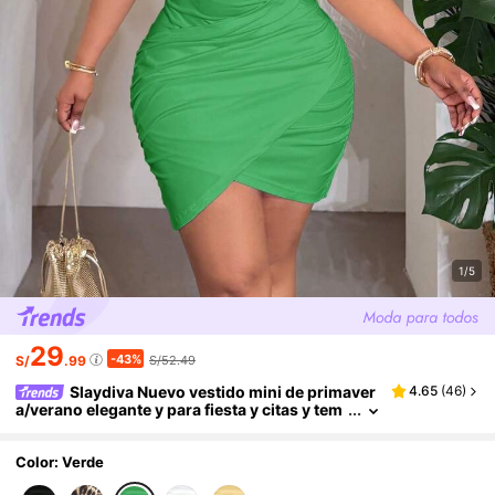
1/5
29
-43%
S/
.99
S/52.49
Slaydiva Nuevo vestido mini de primaver
4.65
(
46
)
a/verano elegante y para fiesta y citas y tem
porada de bodas y graduación y cumpleaño
s y cenas familiares y cenas a la luz de las velas,
de tela elástica de punto con volantes asimétric
Color: Verde
os sin mangas y talle alto, talla grande, color bla