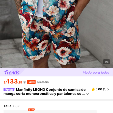
1/6
133
-40%
S/
.19
S/221.99
Manfinity LEGND Conjunto de camisa de
5.00
(
1
)
manga corta monocromática y pantalones co
rtos de talla grande para hombre
Talla
US
1 left