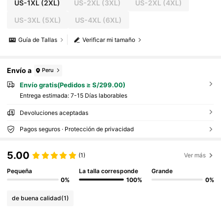
US-1XL
(2XL)
US-2XL
(3XL)
US-2XL
(4XL)
US-3XL
(5XL)
US-4XL
(6XL)
Guía de Tallas
Verificar mi tamaño
Envío a
Peru
Envío gratis(Pedidos ≥ S/299.00)
Entrega estimada:
7-15 Días laborables
Devoluciones aceptadas
Pagos seguros · Protección de privacidad
5.00
(1)
Ver más
Pequeña
La talla corresponde
Grande
0%
100%
0%
de buena calidad
(1)