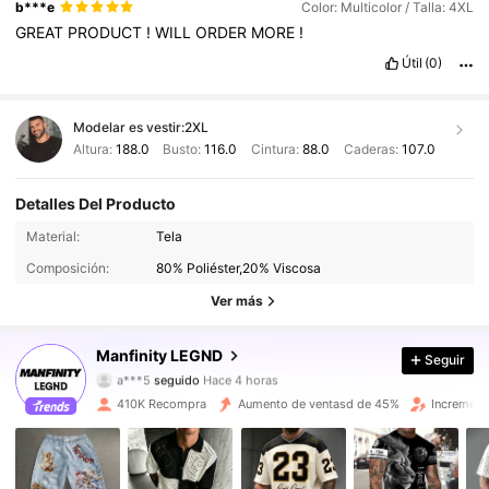
b***e
Color: Multicolor / Talla: 4XL
GREAT
PRODUCT
!
WILL
ORDER
MORE
!
Útil
(0)
Modelar es vestir:
2XL
Altura:
188.0
Busto:
116.0
Cintura:
88.0
Caderas:
107.0
Detalles Del Producto
126K Seguidores
4.92
Material:
Tela
Composición:
80% Poliéster,20% Viscosa
126K Seguidores
4.92
Ver más
126K Seguidores
4.92
Manfinity LEGND
Seguir
a***5
seguido
Hace 4 horas
126K Seguidores
4.92
410K Recompra
Aumento de ventasd de 45%
Increment
126K Seguidores
4.92
126K Seguidores
4.92