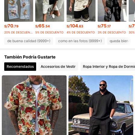
126K Seguidores
4.92
70
65
104
75
7
S/
.79
S/
.54
S/
.63
S/
.17
S/
126K Seguidores
4.92
20% DE DESCUENTO
5% DE DESCUENTO
4% DE DESCUENTO
3% DE DESCUENTO
126K Seguidores
de buena calidad (9999+)
como en las fotos (9999+)
queda bien (9
4.92
126K Seguidores
4.92
También Podría Gustarte
Recomendados
Accesorios de Vestir
Ropa Interior y Ropa de Dormi
126K Seguidores
4.92