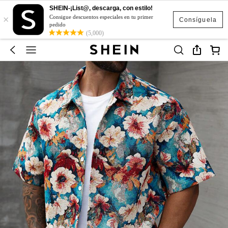
SHEIN-¡List@, descarga, con estilo!
×
Consigue descuentos especiales en tu primer
Consíguela
pedido
(5,000)