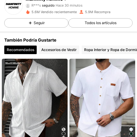
R***s
seguido
Hace 30 minutos
607K Seguidores
4.91
5.6M Vendido recientemente
5.9M Recompra
Seguir
Todos los artículos
607K Seguidores
4.91
También Podría Gustarte
607K Seguidores
4.91
Recomendados
Accesorios de Vestir
Ropa Interior y Ropa de Dormi
607K Seguidores
4.91
607K Seguidores
4.91
607K Seguidores
4.91
607K Seguidores
4.91
607K Seguidores
4.91