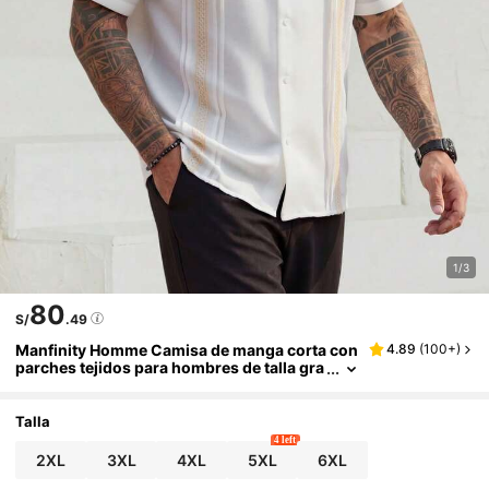
1/3
80
S/
.49
Manfinity Homme Camisa de manga corta con
4.89
(
100+
)
parches tejidos para hombres de talla gra
nde, camisa casual versátil de estilo de un
a sola hilera con doble pliegue simétrico para
vacaciones, oficina, fiesta o cena, mejor regal
Talla
o para novio o esposo
4 left
2XL
3XL
4XL
5XL
6XL