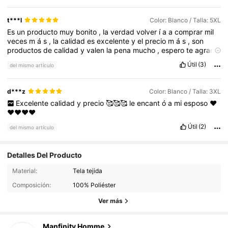
t***l
Color: Blanco / Talla: 5XL
Es
un
producto
muy
bonito
,
la
verdad
volver
í
a
a
comprar
mil
veces
m
á
s
,
la
calidad
es
excelente
y
el
precio
m
á
s
,
son
productos
de
calidad
y
valen
la
pena
mucho
,
espero
te
agrade
mi
comentario
,
regalame
un
like
Útil
(3)
del mismo artículo
d***z
Color: Blanco / Talla: 3XL
Excelente
calidad
y
precio
🥰🥰🥰
le
encant
ó
a
mi
esposo
❤️
❤️❤️❤️❤️
Útil
(2)
del mismo artículo
Detalles Del Producto
607K Seguidores
4.91
Material:
Tela tejida
Composición:
100% Poliéster
607K Seguidores
4.91
Ver más
607K Seguidores
4.91
Manfinity Homme