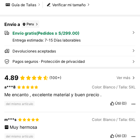
Guía de Tallas
Verificar mi tamaño
Envío a
Peru
Envío gratis(Pedidos ≥ S/299.00)
Entrega estimada:
7-15 Días laborables
Devoluciones aceptadas
Pagos seguros · Protección de privacidad
4.89
(100+)
Ver más
a***8
Color: Blanco / Talla: 5XL
Me
encanto
,
excelente
material
y
buen
precio
.
Útil
(0)
del mismo artículo
m***s
Color: Blanco / Talla: 6XL
Muy
hermosa
Útil
(3)
del mismo artículo