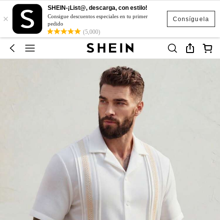
SHEIN-¡List@, descarga, con estilo!
×
Consigue descuentos especiales en tu primer
Consíguela
pedido
(5,000)