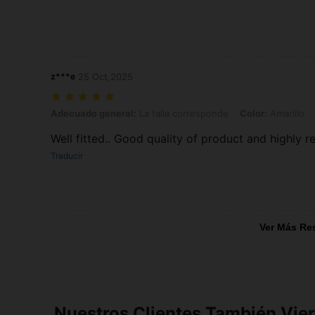
z***e
25 Oct,2025
Adecuado general: La talla corresponde, Color: Amarillo, Talla: 3XL
Adecuado general:
La talla corresponde
Color:
Amarillo
Well fitted.. Good quality of product and highly
Traducir
Ver Más Re
Nuestros Clientes También Vie