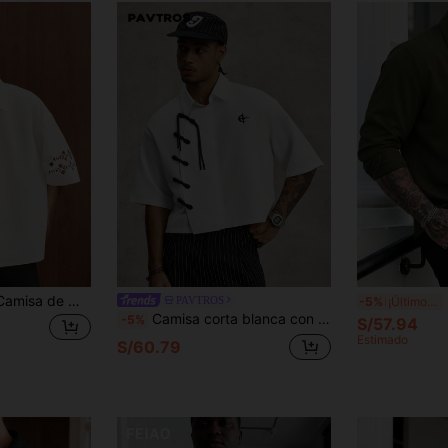
Manfinity Homme Camisa de manga corta personalizada con efecto burnout, casual, versátil y de uso diario para hombres jóvenes de talla grande
D
PAVTROS
-5%
¡Últimos 3 días
Camisa corta blanca con botones de rana y logo para hombre talla grande PAVTROS, nueva moda callejera de verano china
-5%
S/57.94
Estimado
S/60.79