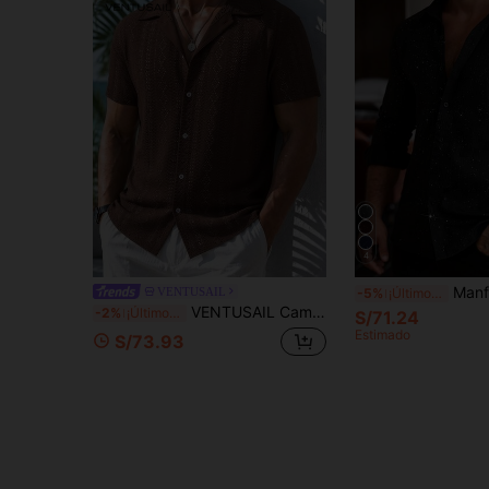
4
Manfinity Roughcore Camisa de manga larga con cuello y botones para hom
VENTUSAIL
-5%
¡Últimos 3 días
VENTUSAIL Camisa casual de manga corta con textura de jacquard para hombres de talla grande Manfinity, adecuada para ir al trabajo y vacaciones
-2%
¡Últimos 3 días
S/71.24
Estimado
S/73.93