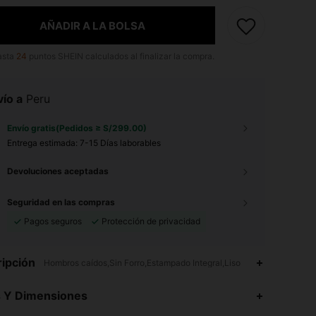
AÑADIR A LA BOLSA
asta
24
puntos SHEIN calculados al finalizar la compra.
ío a
Peru
Envío gratis(Pedidos ≥ S/299.00)
Entrega estimada:
7-15 Días laborables
Devoluciones aceptadas
Seguridad en las compras
Pagos seguros
Protección de privacidad
ipción
Hombros caídos,Sin Forro,Estampado Integral,Liso
4.82
7.5K
49K
s Y Dimensiones