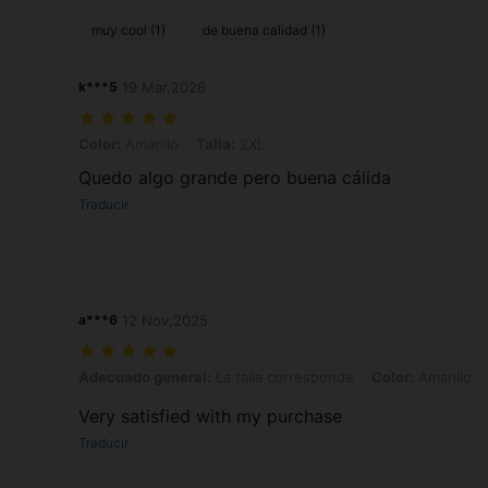
muy cool (1)
de buena calidad (1)
k***5
19 Mar,2026
Color: Amarillo, Talla: 2XL
Color:
Amarillo
Talla:
2XL
Quedo algo grande pero buena cálida
Traducir
a***6
12 Nov,2025
Adecuado general: La talla corresponde, Color: Amarillo, Talla: 2XL
Adecuado general:
La talla corresponde
Color:
Amarillo
Very satisfied with my purchase
Traducir