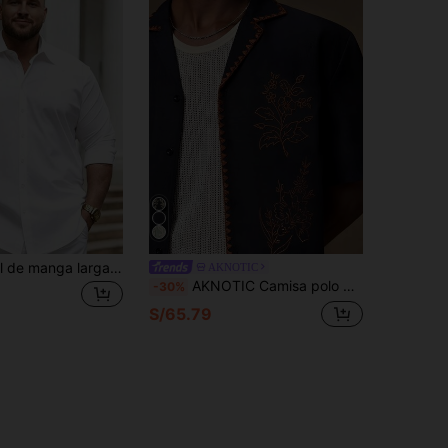
Camisa casual de manga larga de un solo pecho de unicolor para hombres, adecuada para verano y otoño
AKNOTIC
AKNOTIC Camisa polo de manga corta bordada de talla grande
-30%
S/65.79