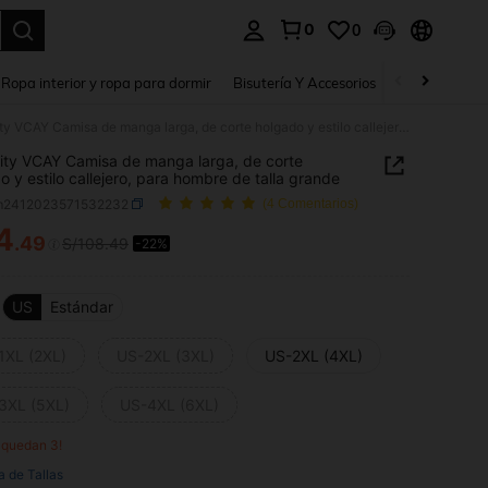
0
0
a. Press Enter to select.
Ropa interior y ropa para dormir
Bisutería Y Accesorios
Zapatos
H
Manfinity VCAY Camisa de manga larga, de corte holgado y estilo callejero, para hombre de talla grande
ity VCAY Camisa de manga larga, de corte
o y estilo callejero, para hombre de talla grande
m2412023571532232
(4 Comentarios)
4
.49
S/108.49
-22%
ICE AND AVAILABILITY
US
Estándar
1XL (2XL)
US-2XL (3XL)
US-2XL (4XL)
3XL (5XL)
US-4XL (6XL)
o quedan 3!
a de Tallas