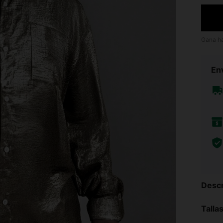
Gana h
Env
Descr
Talla