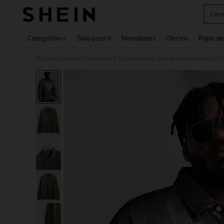
Cami
Use up 
Categorías
Solo para ti
Novedades
Ofertas
Ropa de
Página principal
Hombres
Ropa de talla grande para hombre
To
/
/
/