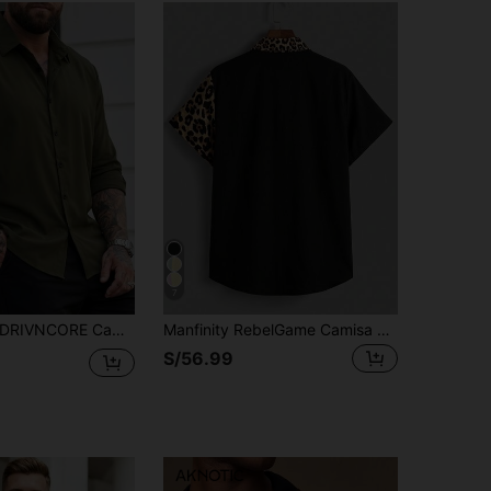
7
RIVNCORE Camisa casual de manga larga con cierre de botones delanteros para hombres de talla grande
Manfinity RebelGame Camisa de manga corta con estampado de leopardo degradado, estilo resort, casual y de moda para hombres de talla grande, verano, vacaciones, regalos del Día del Padre
S/56.99