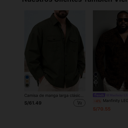
5
Camisa de manga larga clásica de color verde oliva para hombre de talla grande, nueva elegante camisa casual de estilo otoñal
Manfinity L
Manfinity LEGND Camisa de manga larga casual con est
-4%
S/61.49
S/70.55