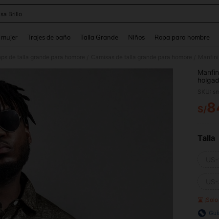
sa Brillo
and down arrow keys to navigate search Búsqueda reciente and Busca y Encuentr
 mujer
Trajes de baño
Talla Grande
Niños
Ropa para hombre
ps de talla grande para hombre
Camisas de talla grande para hombre
/
/
Manfin
holgad
SKU: s
8
S/
PR
Talla
US-
US-
¡Sol
Guí