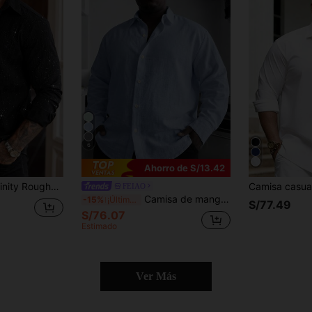
6
Ahorro de S/13.42
bre de talla grande, camisa brillante para hombre, camisa negra para hombre, camisa de vestir negra para hombre, camisa con lentejuelas para hombre, formal
FEIAO
Camisa de manga larga con botones de estilo retro y estética de dinero antiguo FEIAO, de algodón puro y lino, de diseño versátil y casual para todas las estaciones
-15%
¡Últimos 3 días
S/77.49
S/76.07
Estimado
Ver Más