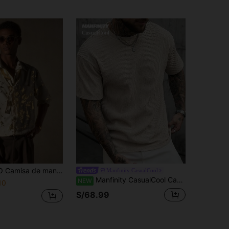
ga de bolsillo con cinta de lámina para hombres de talla grande
Manfinity CasualCool
Manfinity CasualCool Camiseta de hombre talla grande color albaricoque con textura plisada estilo maduro, primavera/verano
NEW
10
S/68.99