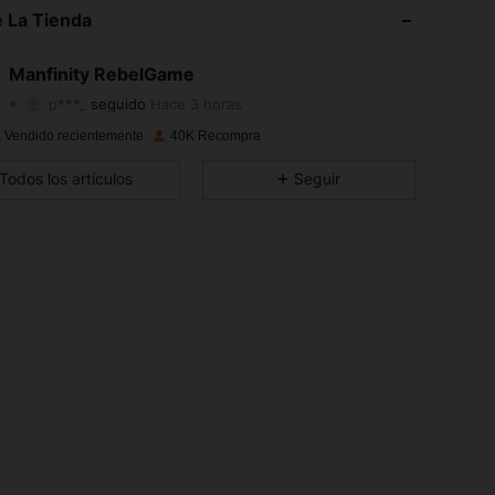
4.82
7.5K
49K
 La Tienda
4.82
7.5K
49K
Manfinity RebelGame
p***_
seguido
Hace 3 horas
4.82
7.5K
49K
Calificación
Artículos
Seguidores
 Vendido recientemente
40K Recompra
4.82
7.5K
49K
Todos los artículos
Seguir
4.82
7.5K
49K
4.82
7.5K
49K
4.82
7.5K
49K
4.82
7.5K
49K
4.82
7.5K
49K