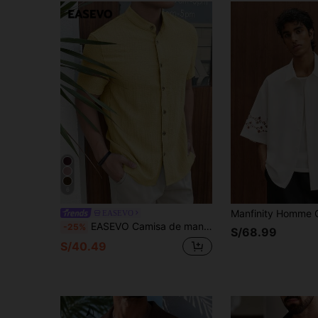
6
EASEVO
EASEVO Camisa de manga corta holgada casual joven de moda diaria tejida para hombres (talla grande), vacaciones, regalos del Día del Padre
-25%
S/68.99
S/40.49