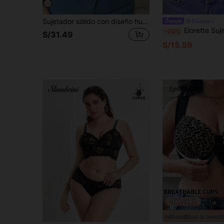
Sujetador sólido con diseño hueco y sujetador inalámbrico para mujer de talla grande, con efecto de elevación
Elorette
Elorette Sujetador inalámbrico de encaje 
-20%
S/31.49
S/15.59