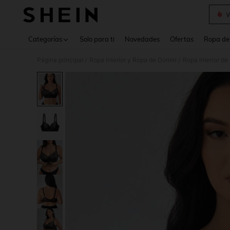
V
Use up 
Categorías
Solo para ti
Novedades
Ofertas
Ropa de
Página principal
Ropa Interior y Ropa de Dormir
Ropa Interior de
/
/