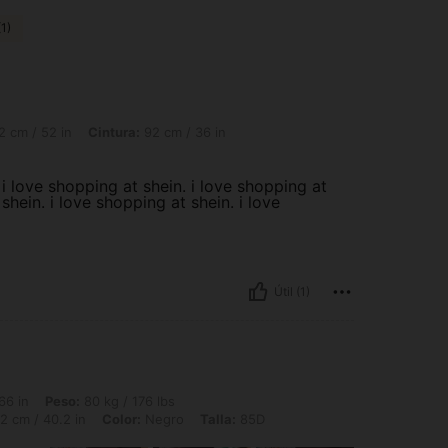
1)
, Cintura: 92 cm / 36 in, Busto: 102 cm / 40.2 in, Color: Negro, Talla: 90C
 cm / 52 in
Cintura:
92 cm / 36 in
 i love shopping at shein. i love shopping at
shein. i love shopping at shein. i love
Útil (1)
 80 kg / 176 lbs, Caderas: 105 cm / 41 in, Cintura: 95 cm / 37 in, Busto: 102 cm / 
66 in
Peso:
80 kg / 176 lbs
2 cm / 40.2 in
Color:
Negro
Talla:
85D