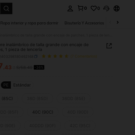
0
0
a. Press Enter to select.
Ropa interior y ropa para dormir
Bisutería Y Accesorios
Zapatos
H
Brassiere inalámbrico de talla grande con encaje de parches, 1 pieza de lencería
ere inalámbrico de talla grande con encaje de
s, 1 pieza de lencería
i2403298180462168
(7 Comentarios)
7
.43
S/58.49
-36%
ICE AND AVAILABILITY
PE
Estándar
 (85C)
38D (85D)
38DD (85E)
DD (85F)
40C (90C)
40D (90D)
D (90E)
40DDD (90F)
42C (95C)