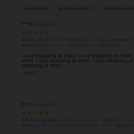
queda bien (1)
de buena calidad (1)
demasiado suelto (
t***h
8 Aug,2024
Altura: 168 cm / 66 in, Peso: 97 kg / 214 lbs, Caderas: 132 cm / 52 in
Altura:
168 cm / 66 in
Peso:
97 kg / 214 lbs
Caderas:
132
Busto:
102 cm / 40.2 in
Color:
Negro
Talla:
90C
i love shopping at shein. i love shopping at shein.
shein. i love shopping at shein. i love shopping at 
shopping at shein.
Traducir
j***l
27 Aug,2024
Adecuado general: La talla corresponde, Altura: 168 cm / 66 in, Peso:
Adecuado general:
La talla corresponde
Altura:
168 cm / 
Caderas:
105 cm / 41 in
Cintura:
95 cm / 37 in
Busto:
10