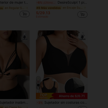
o en un estilo casual y elegante, sujetador versátil y sexy de escote en V profundo, camiseta interior elástica, cómoda y transpirable
DesireSculpt 1 pieza Sujetador con aros y contraste de encaje y malla para tallas grandes
-6%
¡Últimos 3 días
en Encaje Sujetadores y bralettes de talla grande
#8 Más vendidos
en Regular Sujetadores de talla grande
os
S/29.13
Estimado
4
Ahorro de S/0.71
DesireSculpt Sujetador inalámbrico de talla grande de unicolor minimalista con cierre delantero
Sujetador sin costuras con parches de encaje, con soporte suave y sin aros para mujeres de talla grande
-3%
en Cierre frontal Sujetadores de talla grande
os