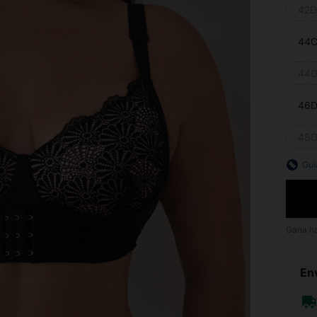
42D
44C
44D
46D
48D
Guí
Gana h
Env