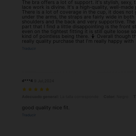
The bra offers a lot of support. it's stylish, sexy, 
lace work is divine. It's a high-quality, well-made 
There is a lot of coverage in the cup, it does not
under the arms, the straps are fairly wide in both
shoulders and the back and very supportive. The
part that I find a little disappointing is the front s
even on the tightest fitting it is still quite loose so
kind of pointless being there. 🤷 Overall though th
really quality purchase that I'm really happy with
Traducir
d***4
9 Jul,2024
Adecuado general: La talla corresponde, Color: Negro, Talla: 90D
Adecuado general:
La talla corresponde
Color:
Negro
T
good quality nice fit.
Traducir