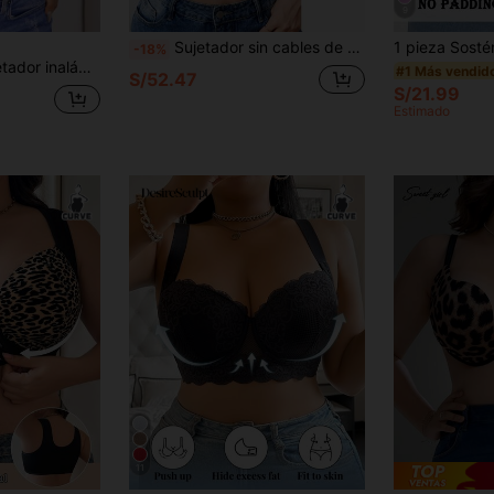
9
Sujetador sin cables de encaje de talla grande
-18%
con parches de talla grande para mujer
#1 Más vendid
S/52.47
S/21.99
Estimado
11