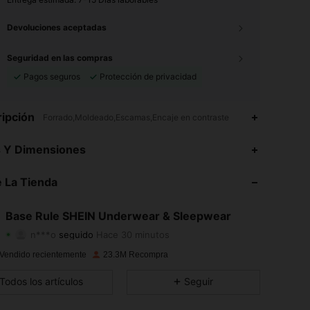
Devoluciones aceptadas
Seguridad en las compras
Pagos seguros
Protección de privacidad
ipción
Forrado,Moldeado,Escamas,Encaje en contraste
4.93
19K
1.1M
s Y Dimensiones
4.93
19K
1.1M
 La Tienda
4.93
19K
1.1M
Base Rule SHEIN Underwear & Sleepwear
n***o
seguido
Hace 30 minutos
4.93
19K
1.1M
Calificación
Artículos
Seguidores
Vendido recientemente
23.3M Recompra
4.93
19K
1.1M
Todos los artículos
Seguir
4.93
19K
1.1M