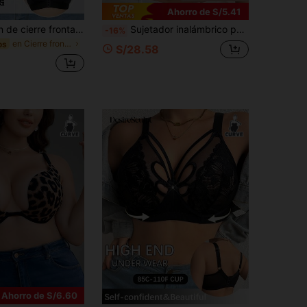
Ahorro de S/5.41
1 pieza Sostén de cierre frontal sencillo y liso para tallas grandes
Sujetador inalámbrico para mujer talla grande, con encaje calado transpirable y antideslizante, que levanta y da soporte, con tirantes ajustables y sin costuras para uso diario
-16%
en Cierre frontal Sujetadores de talla grande
os
S/28.58
Ahorro de S/6.60