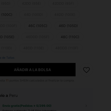
 (95D)
42DD (95E)
42DDD (95F)
 (100C)
44D (100D)
44DD (100E)
DD (100F)
46C (105C)
46D (105D)
D (105E)
46DDD (105F)
48C (110C)
 (110D)
48DD (110E)
48DDD (110F)
a de Tallas
AÑADIR A LA BOLSA
asta
11
puntos SHEIN calculados al finalizar la compra.
ío a
Peru
Envío gratis(Pedidos ≥ S/299.00)
Entrega estimada:
7-15 Días laborables