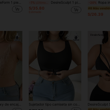
talla grande con estampado de leopardo, cierre delantero y tirantes anchos
DesireSculpt 1 pieza Lencería sujetador con aros ajustable, sin costuras, cómodo y con encaje, de talla grande y con efecto de elevación
Ropa interior de mujer talla grande con estampado de leopard
-7%
¡Últimos 3 días
-20%
S/35.80
#8 Más vendid
Estimado
S/26.39
a elasticidad transpirable, ropa interior elegante de estilo francés para mujer madura, sujetador versátil casual antidescolgamiento
Sujetador tipo camiseta sin costuras con cierre frontal ajustable en tallas grandes
#6 Más vendid