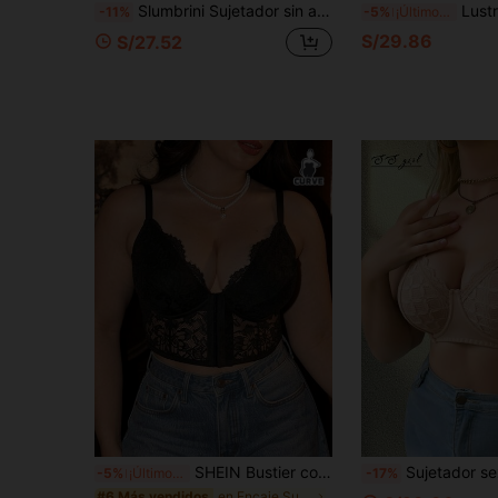
Slumbrini Sujetador sin aros de encaje patchwork bicolor de la serie Vintage Court para tallas grandes (1 pieza)
LustreForm 1 pieza Sujetador de 
-11%
-5%
¡Últimos 2 días
S/29.86
S/27.52
SHEIN Bustier con aro y ribete de encaje clásico y sexy de talla grande
Sujetador sexy de encaje color nude sin relleno para mujer talla grande, sujetador casual cómodo minimalista sin espalda, tejido de punto de alt
-5%
¡Últimos 3 días
-17%
en Encaje Sujetadores y bralettes de talla grande
#6 Más vendidos