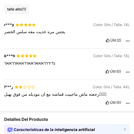
talle alto
(1)
r***y
Color: Gris / Talla: 1XL
يجننن
مره
خذيت
معه
سلس
الخصر
Útil
(2)
b***h
Color: Gris / Talla: 1XL
נדיררראאאראארראאארראאר
Útil
(0)
ر***ا
Color: Gris / Talla: 4XL
يهبل🙍🏻‍♀️
رجعته
ماش
ماحبيت
قماشه
مع
ان
موديله
من
فوق
Útil
(0)
Detalles Del Producto
Características de la inteligencia artificial