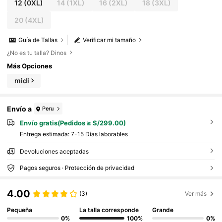
12
(0XL)
14
(1XL)
16
(2XL)
18
(3XL)
20
(4XL)
Guía de Tallas
Verificar mi tamaño
¿No es tu talla? Dinos
Más Opciones
midi
Envío a
Peru
Envío gratis(Pedidos ≥ S/299.00)
Entrega estimada:
7-15 Días laborables
Devoluciones aceptadas
Pagos seguros · Protección de privacidad
4.00
(3)
Ver más
Pequeña
La talla corresponde
Grande
0%
100%
0%