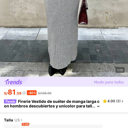
1/10
81
-40%
S/
.59
S/135.99
Firerie Vestido de suéter de manga larga c
4.00
(
3
)
on hombros descubiertos y unicolor para tall
as grandes
Talla
US
9 left