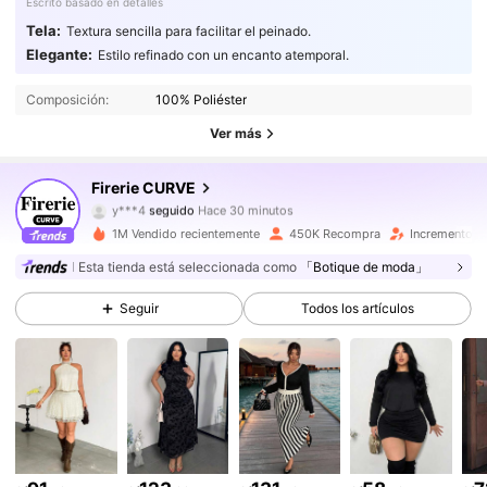
Escrito basado en detalles
Tela:
Textura sencilla para facilitar el peinado.
Elegante:
Estilo refinado con un encanto atemporal.
228K Seguidores
4.85
Composición:
100% Poliéster
228K Seguidores
4.85
Ver más
228K Seguidores
4.85
Firerie CURVE
y***4
seguido
Hace 30 minutos
228K Seguidores
4.85
1M Vendido recientemente
450K Recompra
Incremento d
Esta tienda está seleccionada como
「Botique de moda」
228K Seguidores
4.85
Seguir
Todos los artículos
228K Seguidores
4.85
228K Seguidores
4.85
228K Seguidores
4.85