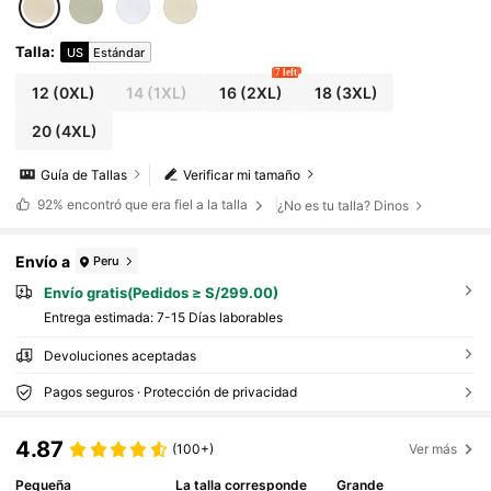
Talla
:
US
Estándar
7 left
12
(0XL)
14
(1XL)
16
(2XL)
18
(3XL)
20
(4XL)
Guía de Tallas
Verificar mi tamaño
92%
encontró que era fiel a la talla
¿No es tu talla? Dinos
Envío a
Peru
Envío gratis(Pedidos ≥ S/299.00)
Entrega estimada:
7-15 Días laborables
Devoluciones aceptadas
Pagos seguros · Protección de privacidad
4.87
(100+)
Ver más
Pequeña
La talla corresponde
Grande