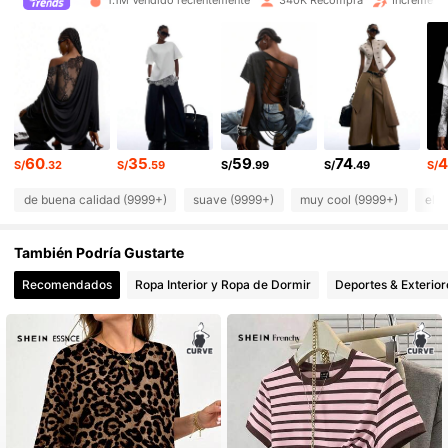
1.1M Vendido recientemente
340K Recompra
Increment
800K Seguidores
4.81
800K Seguidores
4.81
800K Seguidores
4.81
60
35
59
74
4
800K Seguidores
4.81
S/
.32
S/
.59
S/
.99
S/
.49
S/
de buena calidad (9999+)
suave (9999+)
muy cool (9999+)
ela
800K Seguidores
4.81
También Podría Gustarte
800K Seguidores
4.81
Recomendados
Ropa Interior y Ropa de Dormir
Deportes & Exterior
800K Seguidores
4.81