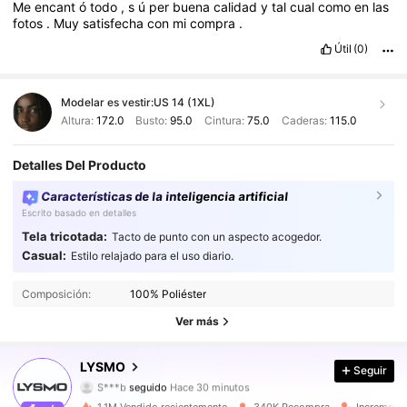
Me
encant
ó
todo
,
s
ú
per
buena
calidad
y
tal
cual
como
en
las
fotos
.
Muy
satisfecha
con
mi
compra
.
Útil
(0)
Modelar es vestir:
US 14 (1XL)
Altura:
172.0
Busto:
95.0
Cintura:
75.0
Caderas:
115.0
Detalles Del Producto
Características de la inteligencia artificial
Escrito basado en detalles
Tela tricotada:
Tacto de punto con un aspecto acogedor.
Casual:
Estilo relajado para el uso diario.
800K Seguidores
4.81
Composición:
100% Poliéster
800K Seguidores
4.81
Ver más
800K Seguidores
4.81
LYSMO
Seguir
S***b
seguido
Hace 30 minutos
800K Seguidores
4.81