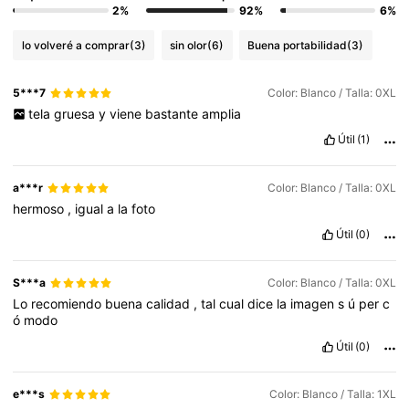
2%
92%
6%
lo volveré a comprar
(3)
sin olor
(6)
Buena portabilidad
(3)
5***7
Color: Blanco / Talla: 0XL
tela
gruesa
y
viene
bastante
amplia
Útil
(1)
a***r
Color: Blanco / Talla: 0XL
hermoso
,
igual
a
la
foto
Útil
(0)
S***a
Color: Blanco / Talla: 0XL
Lo
recomiendo
buena
calidad
,
tal
cual
dice
la
imagen
s
ú
per
c
ó
modo
Útil
(0)
e***s
Color: Blanco / Talla: 1XL