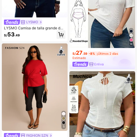
LYSMO
LYSMO Camisa de talla grande de
unicolor minimalista de verano con
53
S/
.49
detalle de cuello con botones
18
27
S/
.59
-8%
¡Últimos 2 días
Estimado
Enliva
5
FASHION SZN