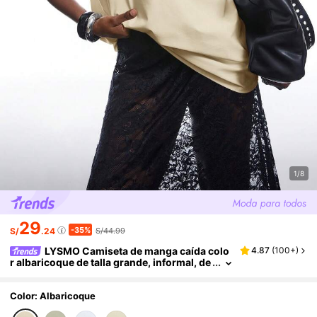
1/8
29
-35%
S/
.24
S/44.99
LYSMO Camiseta de manga caída colo
4.87
(
100+
)
r albaricoque de talla grande, informal, de
verano
Color: Albaricoque