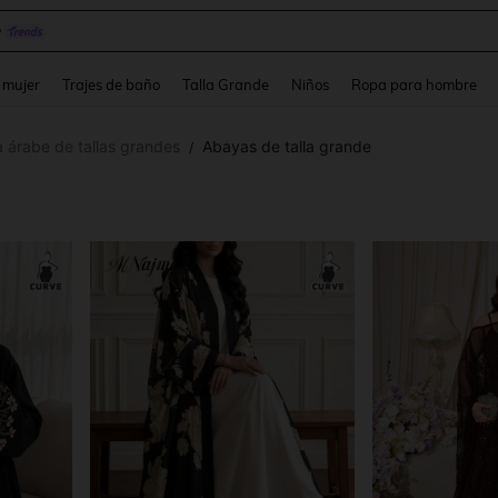
y
and down arrow keys to navigate search Búsqueda reciente and Busca y Encuentr
 mujer
Trajes de baño
Talla Grande
Niños
Ropa para hombre
 árabe de tallas grandes
Abayas de talla grande
/