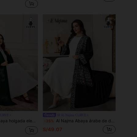
CURVE
Al Najma CURVE
fón jacquard para mujer, versátil y de talla grande
Al Najma Abaya árabe de diseño versátil de talla grande para mujeres, con estampado de patrones, de manga larga, de corte holgado, elegante y de estilo conservador tradicional
-35%
S/49.07