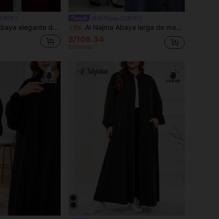
CURVE
Al Najma CURVE
te slim de unicolor para mujer, otoño/invierno
Al Najma Abaya larga de manga larga con bloque de color y parche, botones delanteros, de estilo modesto y elegante, para viajes/casual/hogar/vacaciones, vestido árabe Robe Abaya talla grande
-7%
S/108.34
Estimado