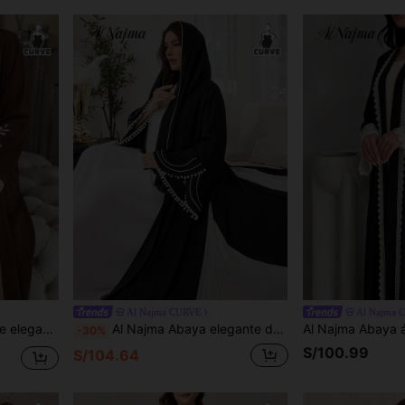
Al Najma CURVE
Al Najma 
r de talla grande
Al Najma Abaya elegante de talla grande para mujer con mangas acampanadas, parches y pompones, estilo árabe
-30%
S/100.99
S/104.64