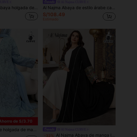
CURVE
Al Najma CURVE
e con parches de peluche, abaya elegante y abierta para uso casual diario
Al Najma Abaya de estilo árabe casual de talla grande con parches de color contrastante, vestido árabe de estilo deportivo modesto y casual con cierre de cremallera frontal para uso diario
S/108.49
Estimado
Ahorro de S/3.70
 de plantas para mujer talla grande, ideal para vacaciones en otoño
Al Najma CURVE
Al Najma Abaya de manga larga con parches, bordados y cuentas para mujer talla grande, estilo árabe
-32%