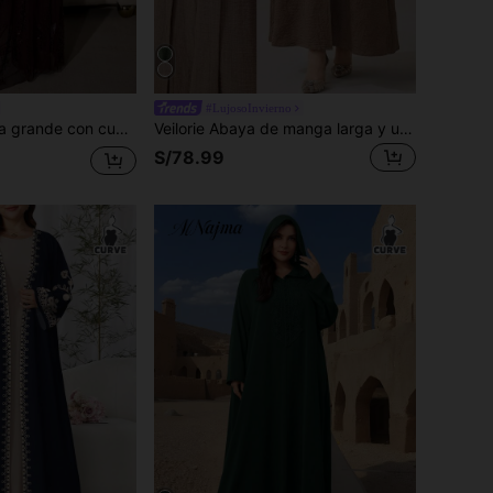
#LujosoInvierno
Bata larga de talla grande con cuello asimétrico y mangas de murciélago, vestido formal elegante color marrón para otoño
Veilorie Abaya de manga larga y unicolor con diseño de metal en la cintura para mujer de talla grande
S/78.99