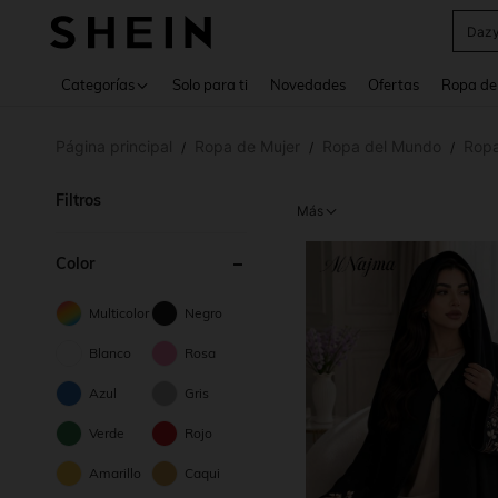
Daz
Use up 
Categorías
Solo para ti
Novedades
Ofertas
Ropa de
Página principal
Ropa de Mujer
Ropa del Mundo
Ropa
/
/
/
Filtros
Más
Color
Multicolor
Negro
Blanco
Rosa
Azul
Gris
Verde
Rojo
Amarillo
Caqui