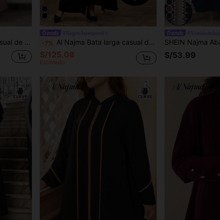
#NegroAtemporal
#Vestidodeluj
SHEIN Najma Cárdigan casual de talla grande para mujer con estampado floral y geométrico, de manga larga y abertura frontal, para primavera/otoño
Al Najma Bata larga casual de manga larga para mujer de talla grande, abaya modesta
-7%
S/125.08
S/53.99
Estimado