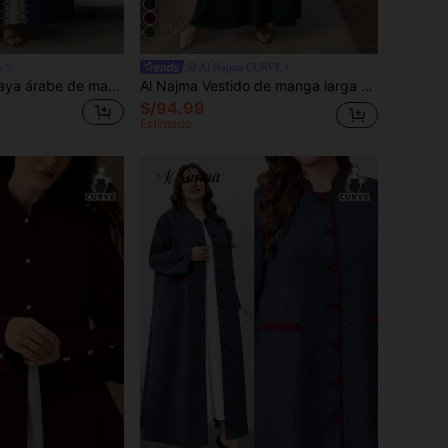
o
Al Najma CURVE
SHEIN Najma Abaya árabe de manga larga con estampado floral retro para mujer de talla grande, adecuada para primavera y otoño
Al Najma Vestido de manga larga de uso diario casual y holgado con capucha y aplicaciones de unicolor en estilo árabe para mujer de talla grande
S/94.99
Estimado