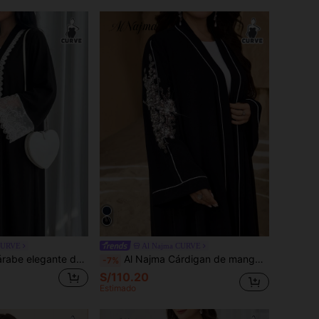
CURVE
Al Najma CURVE
Al Najma Abaya árabe elegante de talla grande para mujer con ribete floral
Al Najma Cárdigan de manga larga con aplicaciones de perlas de unicolor y ajuste regular, para talla grande, primavera/otoño
-7%
S/110.20
Estimado