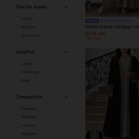
Tipo De Ajuste
7
suelto
Al Najma CURVE
Regular
S/76.49
Oversized
Estimado
Longitud
Largo
Extralargo
midi
Composición
Poliéster
Elastano
Viscosa
Algodón