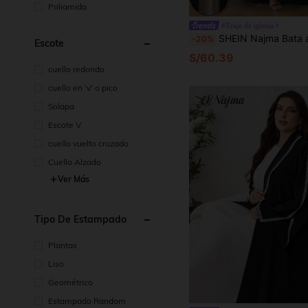
Poliamida
#Traje de iglesia
SHEIN Najma Bata árabe de manga larga con estampado floral para mujer de talla
-20%
Escote
S/60.39
cuello redondo
cuello en 'v' o pico
Solapa
Escote V
cuello vuelto cruzado
Cuello Alzado
Ver Más
Tipo De Estampado
Plantas
Liso
Geométrico
Estampado Random