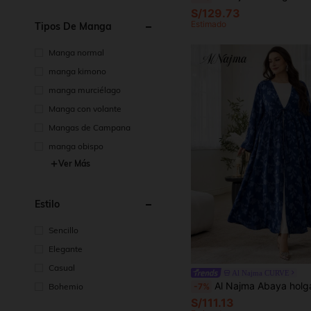
S/129.73
Estimado
Tipos De Manga
Manga normal
manga kimono
manga murciélago
Manga con volante
Mangas de Campana
manga obispo
Ver Más
Estilo
Sencillo
Elegante
Casual
Al Najma CURVE
Al Najma Abaya holgada de talla grande con corte y unicolor, de estilo 
-7%
Bohemio
S/111.13