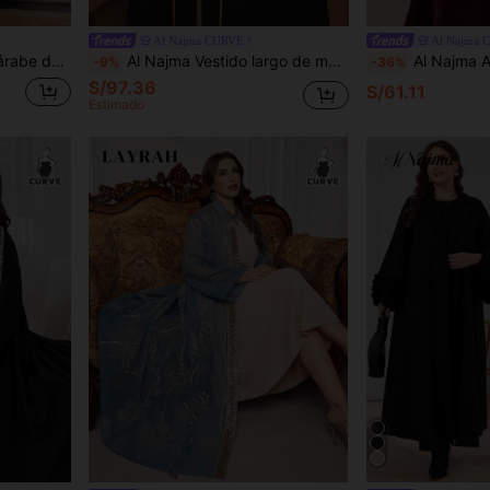
Al Najma CURVE
Al Najma 
 grande, para primavera/otoño
Al Najma Vestido largo de manga larga de estilo conservador y modesto con bloques de color, bata abaya de talla grande
Al Najma Abaya elegante de cor
-9%
-36%
S/97.36
S/61.11
Estimado