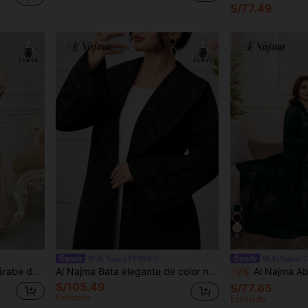
S/77.49
6
Al Najma CURVE
Al Najma 
, adecuada para primavera y otoño
Al Najma Bata elegante de color negro sólido con patchwork de jacquard
Al Najma Abaya holgada elegante de chi
-7%
S/105.49
S/77.65
Estimado
Estimado