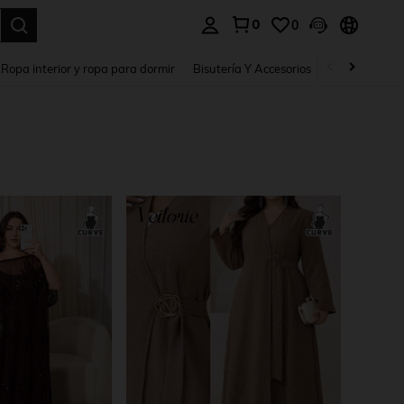
0
0
a. Press Enter to select.
Ropa interior y ropa para dormir
Bisutería Y Accesorios
Zapatos
H