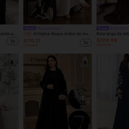
#LujosoInvierno
TOLEEN
Al Najma Abaya de talla grande para mujer con bordado floral en los puños y corte holgado
Al Najma Abaya árabe de mujer de manga larga de gasa estampada, elegante, cómoda y romántica para verano, talla grande
-7%
S/219.99
S/70.21
Estimado
Estimado