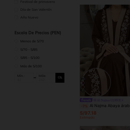
Festival de primavera
Día de San Valentín
Año Nuevo
Escala De Precios (PEN)
Menos de S/70
S/70 - S/85
S/85 - S/100
Más de S/100
Mín.:
Máx:
Ok
5
Al Najma CURVE
Al Najma Abaya árabe elegante y de moda para muje
-7%
S/97.18
Estimado