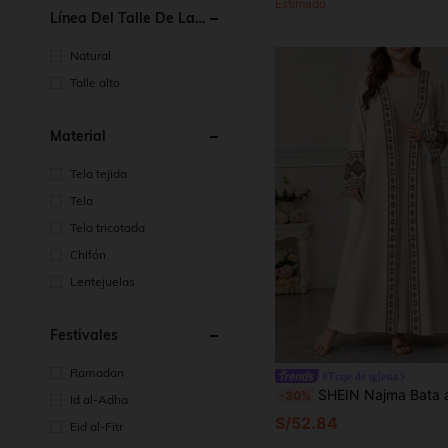
Estimado
Línea Del Talle De La
Cintura
Natural
Talle alto
Material
Tela tejida
Tela
Tela tricotada
Chifón
Lentejuelas
Festivales
Ramadan
#Traje de iglesia
SHEIN Najma Bata árabe de manga larga con estampado geométrico para mujer de talla grande
-30%
Id al-Adha
S/52.84
Eid al-Fitr