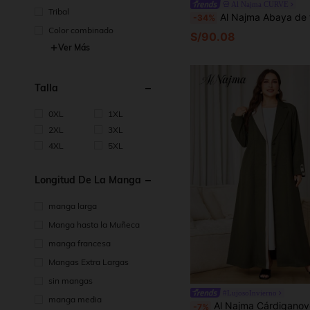
Al Najma CURVE
Tribal
Al Najma Abaya de talla grande con cuello de chal, ajuste holgado, parche, encaje floral en los puños y bajo di
-34%
Color combinado
S/90.08
Ver Más
Talla
0XL
1XL
2XL
3XL
4XL
5XL
Longitud De La Manga
manga larga
Manga hasta la Muñeca
manga francesa
Mangas Extra Largas
sin mangas
#LujosoInvierno
manga media
Al Najma Cárdiganoversize estilo árabe en talla grande con cuello de blazer y parches cont
-7%