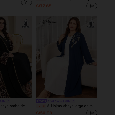
S/77.85
CURVE
Al Najma CURVE
 y con estampado de leopardo y parches, talla grande para mujer
Al Najma Abaya larga de manga larga con bordado de hojas de unicolor para mujeres de talla grande
-25%
S/50.99