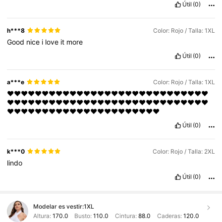
Útil
(0)
h***8
Color: Rojo / Talla: 1XL
Good
nice
i
love
it
more
Útil
(0)
a***e
Color: Rojo / Talla: 1XL
♥️♥️♥️♥️♥️♥️♥️♥️♥️♥️♥️♥️♥️♥️♥️♥️♥️♥️♥️♥️♥️♥️♥️♥️♥️♥️♥️♥️♥️
♥️♥️♥️♥️♥️♥️♥️♥️♥️♥️♥️♥️♥️♥️♥️♥️♥️♥️♥️♥️♥️♥️♥️♥️♥️♥️♥️♥️♥️
♥️♥️♥️♥️♥️♥️♥️♥️♥️♥️♥️♥️♥️♥️♥️♥️♥️♥️♥️♥️♥️♥️
Útil
(0)
k***0
Color: Rojo / Talla: 2XL
lindo
Útil
(0)
Modelar es vestir:
1XL
Altura:
170.0
Busto:
110.0
Cintura:
88.0
Caderas:
120.0