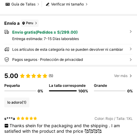
Guía de Tallas
Verificar mi tamaño
Envío a
Peru
Envío gratis(Pedidos ≥ S/299.00)
Entrega estimada:
7-15 Días laborables
Los artículos de esta categoría no se pueden devolver ni cambiar
Pagos seguros · Protección de privacidad
5.00
(5)
Ver más
Pequeña
La talla corresponde
Grande
0%
100%
0%
lo adoro
(1)
s***a
Color: Rojo / Talla: 1XL
Thanks
shein
for
the
packaging
and
the
shipping
.
I
am
satisfied
with
the
product
and
the
price
🥰🥰🥰🥰