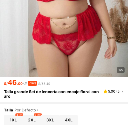
1/5
46
-14%
S/
.00
S/53.49
Talla grande Set de lencería con encaje floral con
5.00
(
5
)
aro
Talla
Por Defecto
4 left
9 left
1XL
2XL
3XL
4XL