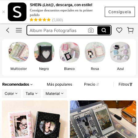
álbum De Fotografías
SHEIN-¡List@, descarga, con estilo!
×
Consigue descuentos especiales en tu primer
Album De Fotos
Consíguela
pedido
(5,000)
Album Para Fotografias
Albunes Para Fotos
Binder Para Photocards
álbum De Fotografías
Album De Fotos
Po
Multicolor
Negro
Blanco
Rosa
Azul
Recomendados
Más populares
Precio
Filtros
Color
Talla
Material