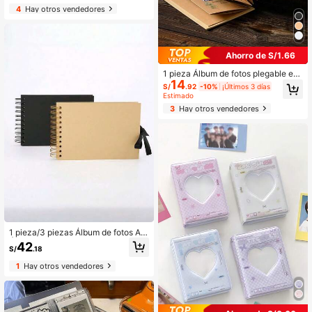
ra fotografías, entradas, tarjetas, pla
4
Hay otros vendedores
nificación diaria, oficina, escuela, e
studiante, viaje, regalo, organizació
n, almacenamiento, suministros de
scrapbooking, vintage
Ahorro de S/1.66
1 pieza Álbum de fotos plegable en
14
acordeón creativo, libro de recortes
S/
.92
-10%
¡Últimos 3 días
en blanco de piel marrón, álbum co
Estimado
nmemorativo DIY de confesión de a
3
Hay otros vendedores
mor del festival
1 pieza/3 piezas Álbum de fotos A5,
Álbum de recortes, Páginas creativ
42
S/
.18
as con lazos y garabatos, Juego de
álbumes conmemorativos coleccio
1
Hay otros vendedores
nables