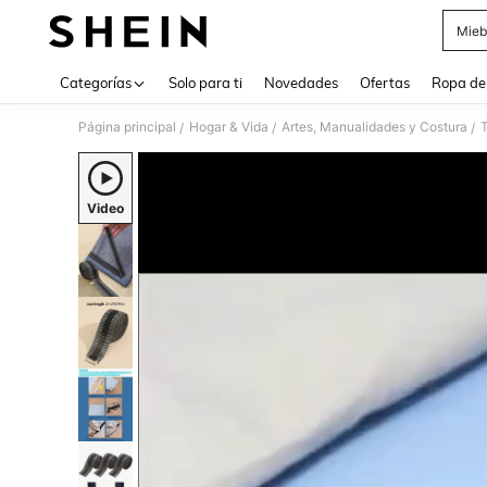
Mieb
Use up 
Categorías
Solo para ti
Novedades
Ofertas
Ropa de
Página principal
Hogar & Vida
Artes, Manualidades y Costura
T
/
/
/
Video