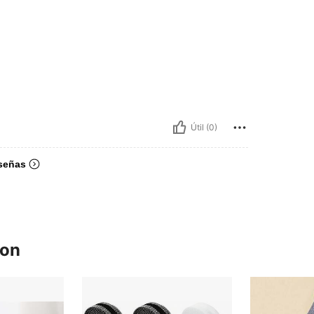
Útil (0)
señas
ron