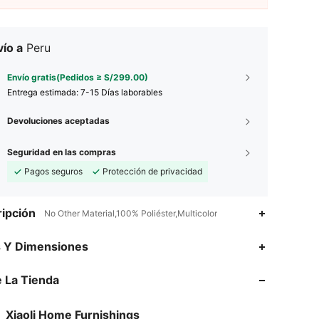
ío a
Peru
Envío gratis(Pedidos ≥ S/299.00)
Entrega estimada:
7-15 Días laborables
Devoluciones aceptadas
Seguridad en las compras
Pagos seguros
Protección de privacidad
ipción
No Other Material,100% Poliéster,Multicolor
s Y Dimensiones
4.83
77
2.1K
 La Tienda
4.83
77
2.1K
4.83
77
2.1K
Xiaoli Home Furnishings