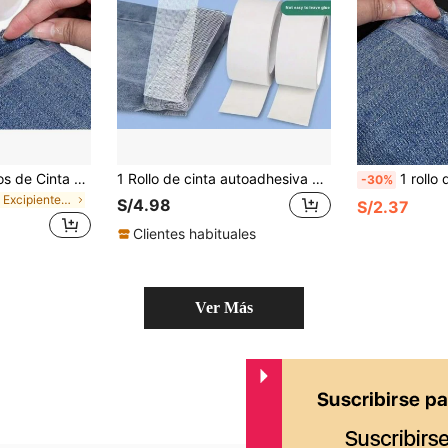
1 Rollo de 60 Metros de Cinta Sesgo Fusible, Cinta Adhesiva Doble Cara, Adhesivo Fuerte Lavable, Cinta Termoadhesiva con Respaldo Doble Cara, Cinta de Acabado sin Costuras, Apta para Modificar Ropa, Pantalones, Vaqueros, Cortinas y Diversas Telas
1 Rollo de cinta autoadhesiva para acortar pantalones sin coser ni planchar - Parche autoadhesivo para acortar la pierna del pantalón | Ajustador de longitud del pantalón | Cinta autoadhesiva de doble cara para acortar la longitud del pantalón | Cinta para acortar cortinas
1 rollo de 66 yardas de cinta termoadhesiva para dobladillo, entretela adhesiva de doble ca
-30%
en Excipientes para la decoración de prendas
S/4.98
S/2.37
Clientes habituales
Ver Más