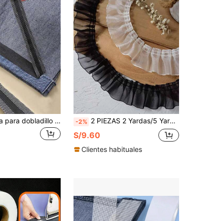
Cinta adhesiva para dobladillo de pantalón, pegatina autoadhesiva para pernera de pantalón, parche para acortar el dobladillo del pantalón, pegatina para pernera de pantalón sin cortar para coser a mano, pegatina para acortar el dobladillo, adecuada para acortar vaqueros, pantalones, ropa, faldas y costura DIY
2 PIEZAS 2 Yardas/5 Yardas Cinta de Encaje de Organza Blanca con Borde de Volantes Plisados para Ropa, Accesorios para el Cabello, Manualidades DIY
-2%
S/9.60
Clientes habituales