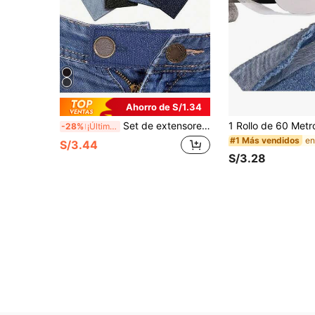
Ahorro de S/1.34
Set de extensores de pantalones, incluye: extensor de botón de pantalón, clips de tirantes, extensor de cintura, extensor elástico de cintura, extensor de cintura entrelazado, extensor elástico ajustable de cintura, adecuado para jeans y pantalones de hombres y mujeres, diseño de hebilla fácil de instalar
-28%
¡Últimos 2 días
#1 Más vendidos
S/3.44
S/3.28