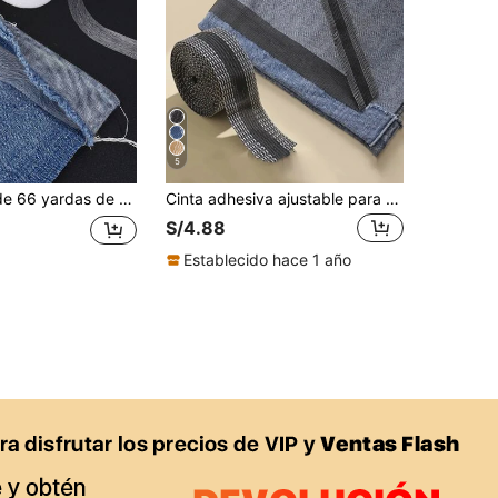
5
ra, adhesivo fuerte lavable, cinta adhesiva de fusión en caliente, forro adhesivo de doble cara, cinta de dobladillo sin costuras, adecuada para modificar ropa, pantalones, jeans, cortinas y diversas telas
Cinta adhesiva ajustable para el bajo de los pantalones - Ajusta fácilmente la longitud de tus pantalones
S/4.88
Establecido hace 1 año