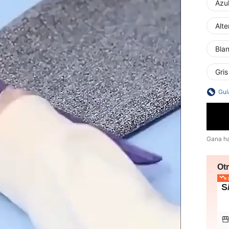
Azu
Alte
Bla
Gris
Guí
Gana h
Ot
p
S