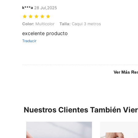
k***a
28 Jul,2025
Color: Multicolor, Talla: Caqui 3 metros
Color:
Multicolor
Talla:
Caqui 3 metros
excelente producto
Traducir
Ver Más Re
Nuestros Clientes También Vie