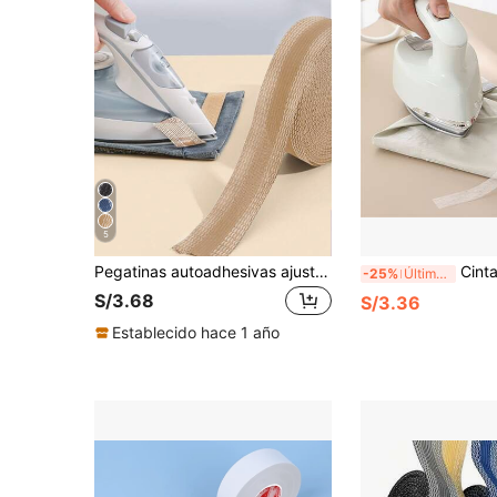
5
Pegatinas autoadhesivas ajustables de longitud de bajo de pantalón sin cortar - ¡Ajusta fácilmente tus pantalones!
Cinta adhesiva de 60m para acortar pantalo
-25%
Último día
S/3.68
S/3.36
Establecido hace 1 año