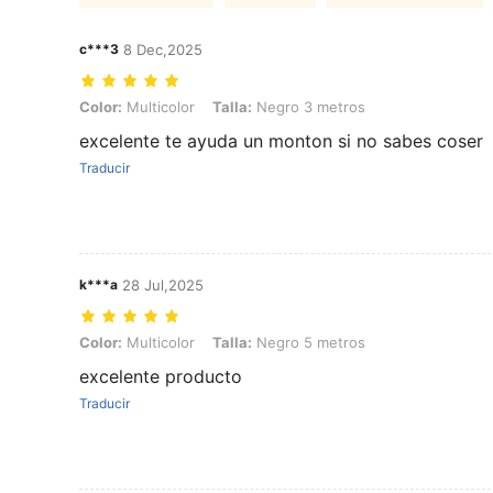
c***3
8 Dec,2025
Color: Multicolor, Talla: Negro 3 metros
Color:
Multicolor
Talla:
Negro 3 metros
excelente te ayuda un monton si no sabes coser
Traducir
k***a
28 Jul,2025
Color: Multicolor, Talla: Negro 5 metros
Color:
Multicolor
Talla:
Negro 5 metros
excelente producto
Traducir