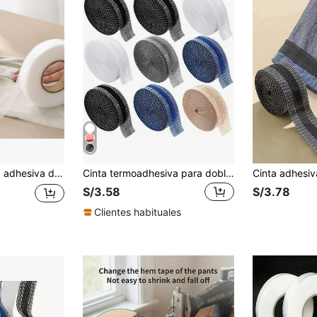
nes, accesorios de costura DIY para acortar la longitud de la ropa con plancha para uso doméstico
Cinta termoadhesiva para dobladillo de 1m/2m/5m/10m para acortar jeans, pantalones, ropa, faldas y costura DIY, cinta de alteración de dobladillo (1m/2m/3 metros/5m/10m), cinta termoadhesiva autoadhesiva para dobladillo, pretina autoadhesiva, lavable y parches termoadhesivos para dobladillo, accesorios de costura DIY - altera fácilmente pantalones, añade ambiente festivo a los regalos de vacaciones
S/3.58
S/3.78
Clientes habituales