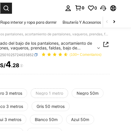
0
0
a. Press Enter to select.
Ropa interior y ropa para dormir
Bisutería Y Accesorios
Zapatos
H
Planchado del bajo de los pantalones, acortamiento de pantalones, vaqueros, prendas, faldas, bajo de pantalones de costura DIY
ado del bajo de los pantalones, acortamiento de
ones, vaqueros, prendas, faldas, bajo de
ones de costura DIY
h2501025724635852
(100+ Comentarios)
4
S/
.28
ICE AND AVAILABILITY
ro 3 metros
Negro 1 metro
Negro 50m
nco 3 metros
Gris 50 metros
ui 3 metros
Blanco 50m
Azul 50m