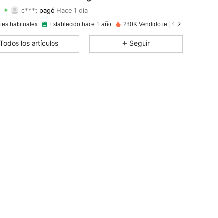
c***t
pagó
Hace 1 día
a***8
seguido
Hace 1 día
4.83
77
2.1K
tes habituales
Establecido hace 1 año
280K Vendido recientemente
4.83
77
2.1K
Todos los artículos
Seguir
4.83
77
2.1K
4.83
77
2.1K
4.83
77
2.1K
4.83
77
2.1K
4.83
77
2.1K