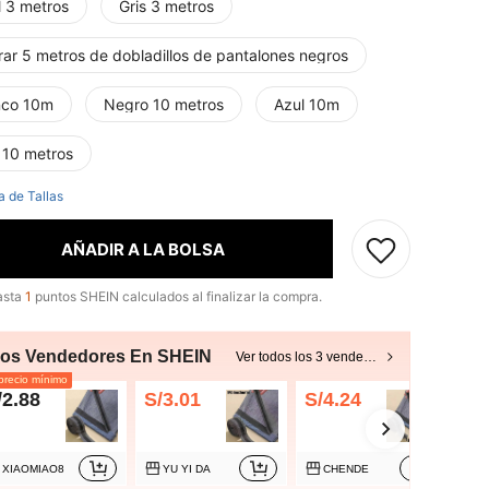
l 3 metros
Gris 3 metros
rar 5 metros de dobladillos de pantalones negros
nco 10m
Negro 10 metros
Azul 10m
 10 metros
a de Tallas
AÑADIR A LA BOLSA
asta
1
puntos SHEIN calculados al finalizar la compra.
ros Vendedores En SHEIN
Ver todos los 3 vendedores
recio mínimo
/2.88
S/3.01
S/4.24
XIAOMIAO8
YU YI DA
CHENDE