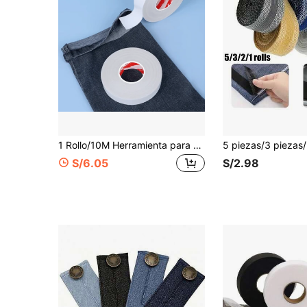
1 Rollo/10M Herramienta para acortar pantalones sin necesidad de coser, cintas adhesivas de doble cara para acortar pantalones, mangas, cortinas
S/6.05
S/2.98