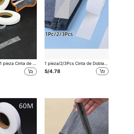
pieza Cinta de dobladillo blanca, accesorio de costura, cinta adhesiva para forro de tela, cinta de unión para patchwork DIY, entretela no tejida de doble cara, cinta de dobladillo termoadhesiva, manualidades de costura DIY
1 pieza/2/3Pcs Cinta de Dobladillo para Pantalones, Tira de Dobladillo sin Costura para Pantalones y Mangas, Cinta de Dobladillo Autoadhesiva de Doble Cara para Acortar Pantalones y Cortinas
S/4.78