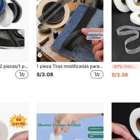
5 piezas/3 piezas/2 piezas/1 pieza Cinta de dobladillo de 118 pulgadas, adhesivo de fusión en caliente, autoadhesivo, sin costura, recortable, sin costuras, para acortar pantalones, hacer dobladillos, perneras de pantalones, acortar cortinas, acortar dobladillos de ropa, múltiples colores y tamaños disponibles
1 pieza Tiras modificadas para los bordes de los pantalones (1m/2m/3m/5m/10m), cinta autoadhesiva para acortar el bajo de los pantalones, cinta para el dobladillo de trajes, vaqueros y pantalones, cinta lavable termoadhesiva para ropa, accesorios de costura DIY - Transforma fácilmente tus pantalones, regalo ideal para Navidad
1 
-27%
Último día
S/3.08
S/3.56